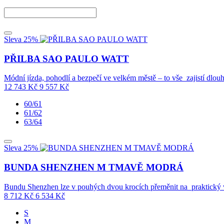
Sleva 25%
PŘILBA SAO PAULO WATT
Módní jízda, pohodlí a bezpečí ve velkém městě – to vše zajistí dlo
12 743
Kč
9 557
Kč
60/61
61/62
63/64
Sleva 25%
BUNDA SHENZHEN M TMAVĚ MODRÁ
Bundu Shenzhen lze v pouhých dvou krocích přeměnit na praktick
8 712
Kč
6 534
Kč
S
M