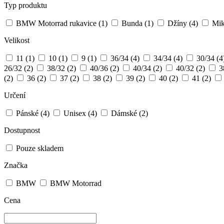
Typ produktu
BMW Motorrad rukavice
(1)
Bunda
(1)
Džíny
(4)
Mik
Velikost
11
(1)
10
(1)
9
(1)
36/34
(4)
34/34
(4)
30/34
(4
26/32
(2)
38/32
(2)
40/36
(2)
40/34
(2)
40/32
(2)
3
(2)
36
(2)
37
(2)
38
(2)
39
(2)
40
(2)
41
(2)
Určení
Pánské
(4)
Unisex
(4)
Dámské
(2)
Dostupnost
Pouze skladem
Značka
BMW
BMW Motorrad
Cena