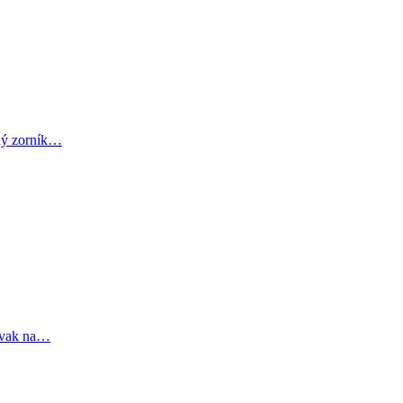
uhý zorník…
ý vak na…