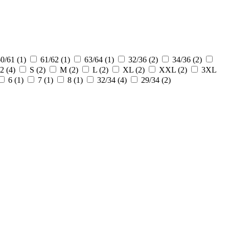
0/61
(1)
61/62
(1)
63/64
(1)
32/36
(2)
34/36
(2)
32
(4)
S
(2)
M
(2)
L
(2)
XL
(2)
XXL
(2)
3XL
6
(1)
7
(1)
8
(1)
32/34
(4)
29/34
(2)