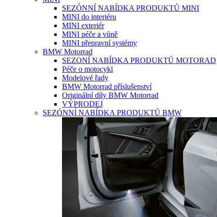
SEZÓNNÍ NABÍDKA PRODUKTŮ MINI
MINI do interiéru
MINI exteriér
MINI péče a vůně
MINI přepravní systémy
BMW Motorrad
SEZONÍ NABÍDKA PRODUKTŮ MOTORAD
Péče o motocykl
Modelové řady
BMW Motorrad příslušenství
Originální díly BMW Motorrad
VÝPRODEJ
SEZÓNNÍ NABÍDKA PRODUKTŮ BMW