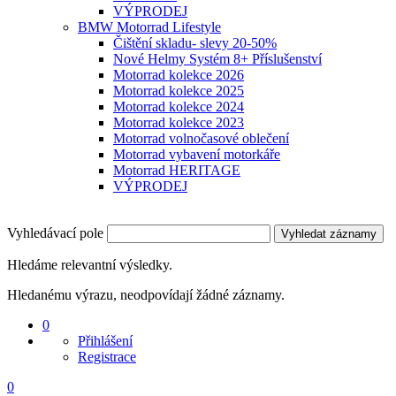
VÝPRODEJ
BMW Motorrad Lifestyle
Čištění skladu- slevy 20-50%
Nové Helmy Systém 8+ Příslušenství
Motorrad kolekce 2026
Motorrad kolekce 2025
Motorrad kolekce 2024
Motorrad kolekce 2023
Motorrad volnočasové oblečení
Motorrad vybavení motorkáře
Motorrad HERITAGE
VÝPRODEJ
Vyhledávací pole
Vyhledat záznamy
Hledáme relevantní výsledky.
Hledanému výrazu, neodpovídají žádné záznamy.
0
Přihlášení
Registrace
0