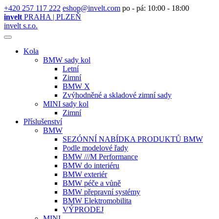
+420 257 117 222
eshop@invelt.com
po - pá: 10:00 - 18:00
invelt
PRAHA | PLZEŇ
invelt s.r.o.
Kola
BMW sady kol
Letní
Zimní
BMW X
Zvýhodněné a skladové zimní sady
MINI sady kol
Zimní
Příslušenství
BMW
SEZÓNNÍ NABÍDKA PRODUKTŮ BMW
Podle modelové řady
BMW ///M Performance
BMW do interiéru
BMW exteriér
BMW péče a vůně
BMW přepravní systémy
BMW Elektromobilita
VÝPRODEJ
MINI