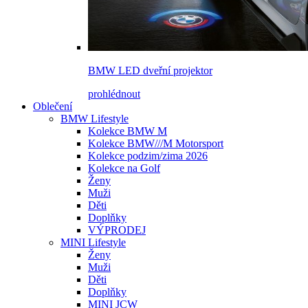
BMW LED dveřní projektor
prohlédnout
Oblečení
BMW Lifestyle
Kolekce BMW M
Kolekce BMW///M Motorsport
Kolekce podzim/zima 2026
Kolekce na Golf
Ženy
Muži
Děti
Doplňky
VÝPRODEJ
MINI Lifestyle
Ženy
Muži
Děti
Doplňky
MINI JCW