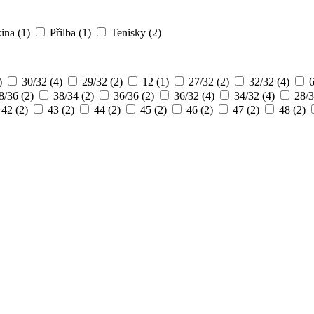
ina
(1)
Přilba
(1)
Tenisky
(2)
)
30/32
(4)
29/32
(2)
12
(1)
27/32
(2)
32/32
(4)
6
8/36
(2)
38/34
(2)
36/36
(2)
36/32
(4)
34/32
(4)
28/
42
(2)
43
(2)
44
(2)
45
(2)
46
(2)
47
(2)
48
(2)