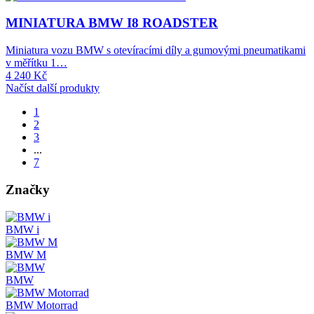
MINIATURA BMW I8 ROADSTER
Miniatura vozu BMW s otevíracími díly a gumovými pneumatikami
v měřítku 1…
4 240
Kč
Načíst další produkty
1
2
3
...
7
Značky
BMW i
BMW M
BMW
BMW Motorrad