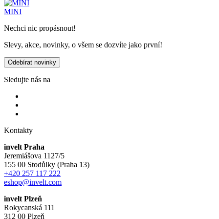
MINI
Nechci nic propásnout!
Slevy, akce, novinky, o všem se dozvíte jako první!
Odebírat novinky
Sledujte nás na
Kontakty
invelt Praha
Jeremiášova 1127/5
155 00 Stodůlky (Praha 13)
+420 257 117 222
eshop@invelt.com
invelt Plzeň
Rokycanská 111
312 00 Plzeň