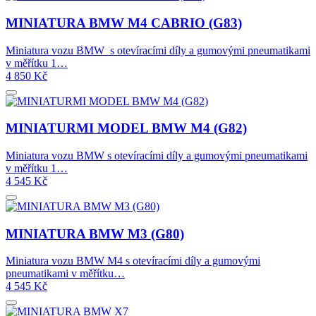
MINIATURA BMW M4 CABRIO (G83)
Miniatura vozu BMW s otevíracími díly a gumovými pneumatikami
v měřítku 1…
4 850
Kč
MINIATURMI MODEL BMW M4 (G82)
Miniatura vozu BMW s otevíracími díly a gumovými pneumatikami
v měřítku 1…
4 545
Kč
MINIATURA BMW M3 (G80)
Miniatura vozu BMW M4 s otevíracími díly a gumovými
pneumatikami v měřítku…
4 545
Kč