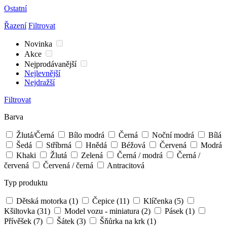
Ostatní
Řazení
Filtrovat
Novinka
Akce
Nejprodávanější
Nejlevnější
Nejdražší
Filtrovat
Barva
Žlutá/Černá
Bílo modrá
Černá
Noční modrá
Bílá
Šedá
Stříbrná
Hnědá
Béžová
Červená
Modrá
Khaki
Žlutá
Zelená
Černá / modrá
Černá /
červená
Červená / černá
Antracitová
Typ produktu
Dětská motorka
(1)
Čepice
(11)
Klíčenka
(5)
Kšiltovka
(31)
Model vozu - miniatura
(2)
Pásek
(1)
Přívěšek
(7)
Šátek
(3)
Šňůrka na krk
(1)