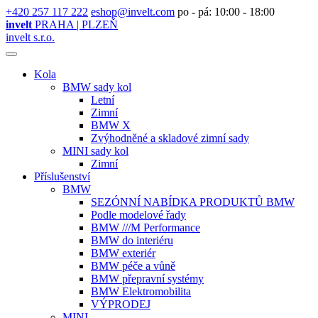
+420 257 117 222
eshop@invelt.com
po - pá: 10:00 - 18:00
invelt
PRAHA | PLZEŇ
invelt s.r.o.
Kola
BMW sady kol
Letní
Zimní
BMW X
Zvýhodněné a skladové zimní sady
MINI sady kol
Zimní
Příslušenství
BMW
SEZÓNNÍ NABÍDKA PRODUKTŮ BMW
Podle modelové řady
BMW ///M Performance
BMW do interiéru
BMW exteriér
BMW péče a vůně
BMW přepravní systémy
BMW Elektromobilita
VÝPRODEJ
MINI