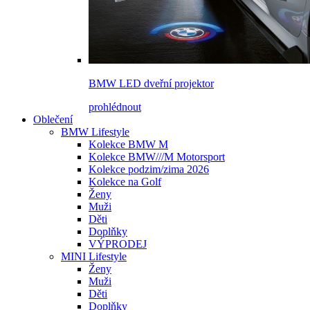
BMW LED dveřní projektor
prohlédnout
Oblečení
BMW Lifestyle
Kolekce BMW M
Kolekce BMW///M Motorsport
Kolekce podzim/zima 2026
Kolekce na Golf
Ženy
Muži
Děti
Doplňky
VÝPRODEJ
MINI Lifestyle
Ženy
Muži
Děti
Doplňky