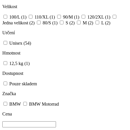
Velikost
100/L
(1)
110/XL
(1)
90/M
(1)
120/2XL
(1)
Jedna velikost
(2)
80/S
(1)
S
(2)
M
(2)
L
(2)
Určení
Unisex
(54)
Hmotnost
12,5 kg
(1)
Dostupnost
Pouze skladem
Značka
BMW
BMW Motorrad
Cena