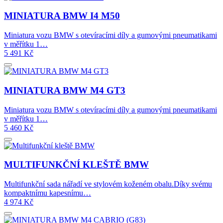
MINIATURA BMW I4 M50
Miniatura vozu BMW s otevíracími díly a gumovými pneumatikami
v měřítku 1…
5 491
Kč
MINIATURA BMW M4 GT3
Miniatura vozu BMW s otevíracími díly a gumovými pneumatikami
v měřítku 1…
5 460
Kč
MULTIFUNKČNÍ KLEŠTĚ BMW
Multifunkční sada nářadí ve stylovém koženém obalu.Díky svému
kompaktnímu kapesnímu…
4 974
Kč