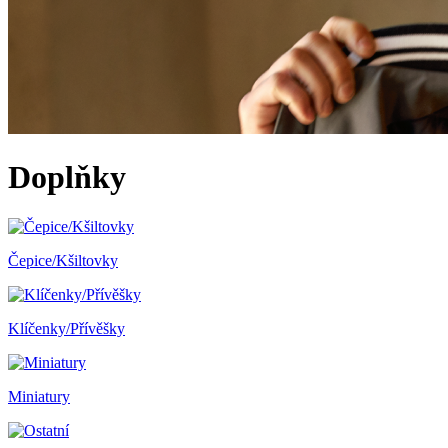
Doplňky
Čepice/Kšiltovky
Klíčenky/Přívěšky
Miniatury