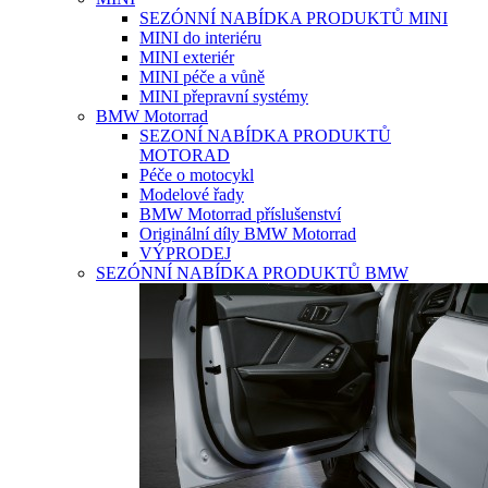
SEZÓNNÍ NABÍDKA PRODUKTŮ MINI
MINI do interiéru
MINI exteriér
MINI péče a vůně
MINI přepravní systémy
BMW Motorrad
SEZONÍ NABÍDKA PRODUKTŮ
MOTORAD
Péče o motocykl
Modelové řady
BMW Motorrad příslušenství
Originální díly BMW Motorrad
VÝPRODEJ
SEZÓNNÍ NABÍDKA PRODUKTŮ BMW