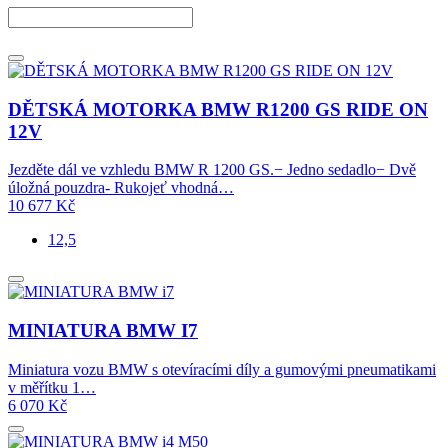
DĚTSKÁ MOTORKA BMW R1200 GS RIDE ON
12V
Jezděte dál ve vzhledu BMW R 1200 GS.− Jedno sedadlo− Dvě
úložná pouzdra- Rukojeť vhodná…
10 677
Kč
12,5
MINIATURA BMW I7
Miniatura vozu BMW s otevíracími díly a gumovými pneumatikami
v měřítku 1…
6 070
Kč