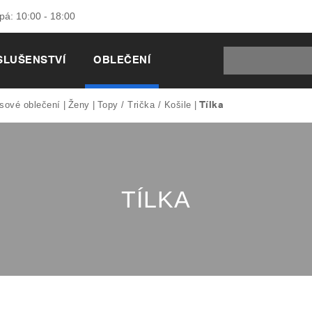
 pá: 10:00 - 18:00
SLUŠENSTVÍ
OBLEČENÍ
Tílka
sové oblečení
Ženy
Topy / Trička / Košile
TÍLKA