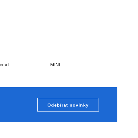
rrad
MINI
Odebírat novinky