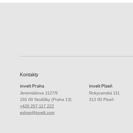
Kontakty
invelt Praha
invelt Plzeň
Jeremiášova 1127/5
Rokycanská 111
155 00 Stodůlky (Praha 13)
312 00 Plzeň
+420 257 117 222
eshop@invelt.com