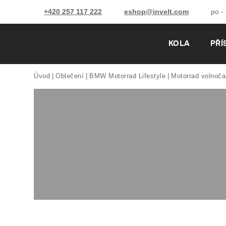
+420 257 117 222
eshop@invelt.com
po -
KOLA
PŘÍ
Úvod
Oblečení
BMW Motorrad Lifestyle
Motorrad volnoča