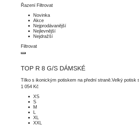
Řazení
Filtrovat
Novinka
Akce
Nejprodávanější
Nejlevnější
Nejdražší
Filtrovat
TOP R 8 G/S DÁMSKÉ
Tílko s ikonickým potiskem na přední straně.Velký poti
1 054
Kč
XS
S
M
L
XL
XXL