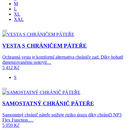
M
L
XL
XXL
VESTA S CHRÁNIČEM PÁTEŘE
Ochranná vesta je komfortní alternativa chrániče zad. Díky bohatě
dimenzovanému pokrytí…
5 412
Kč
S
SAMOSTATNÝ CHRÁNIČ PÁTEŘE
Samostatný chránič páteře snižuje riziko úrazu díky chrániči NP3
Flex Function.…
5 059
Kč