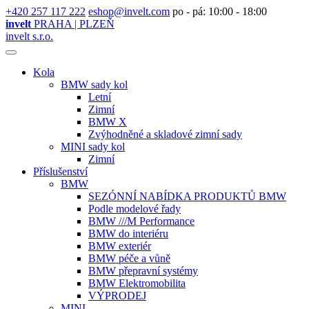
+420 257 117 222
eshop@invelt.com
po - pá: 10:00 - 18:00
invelt
PRAHA | PLZEŇ
invelt s.r.o.
Kola
BMW sady kol
Letní
Zimní
BMW X
Zvýhodněné a skladové zimní sady
MINI sady kol
Zimní
Příslušenství
BMW
SEZÓNNÍ NABÍDKA PRODUKTŮ BMW
Podle modelové řady
BMW ///M Performance
BMW do interiéru
BMW exteriér
BMW péče a vůně
BMW přepravní systémy
BMW Elektromobilita
VÝPRODEJ
MINI