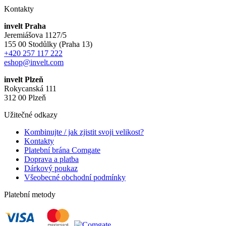
Kontakty
invelt Praha
Jeremiášova 1127/5
155 00 Stodůlky (Praha 13)
+420 257 117 222
eshop@invelt.com
invelt Plzeň
Rokycanská 111
312 00 Plzeň
Užitečné odkazy
Kombinujte / jak zjistit svoji velikost?
Kontakty
Platební brána Comgate
Doprava a platba
Dárkový poukaz
Všeobecné obchodní podmínky
Platební metody