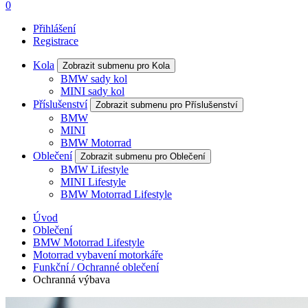
0
Přihlášení
Registrace
Kola
Zobrazit submenu pro Kola
BMW sady kol
MINI sady kol
Příslušenství
Zobrazit submenu pro Příslušenství
BMW
MINI
BMW Motorrad
Oblečení
Zobrazit submenu pro Oblečení
BMW Lifestyle
MINI Lifestyle
BMW Motorrad Lifestyle
Úvod
Oblečení
BMW Motorrad Lifestyle
Motorrad vybavení motorkáře
Funkční / Ochranné oblečení
Ochranná výbava