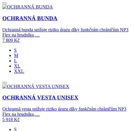
OCHRANNÁ BUNDA
Ochranná bunda snižuje riziko úrazu díky funkčním chráničům NP3
Flex na hrudníku,…
7 809
Kč
S
M
L
XL
XXL
OCHRANNÁ VESTA UNISEX
Ochranná vesta snižuje riziko úrazu díky funkčním chráničům NP3
Flex na hrudníku,…
5 918
Kč
S