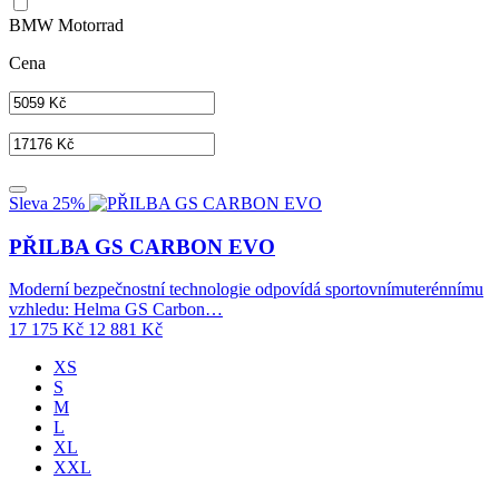
BMW Motorrad
Cena
Sleva 25%
PŘILBA GS CARBON EVO
Moderní bezpečnostní technologie odpovídá sportovnímuterénnímu
vzhledu: Helma GS Carbon…
17 175
Kč
12 881
Kč
XS
S
M
L
XL
XXL