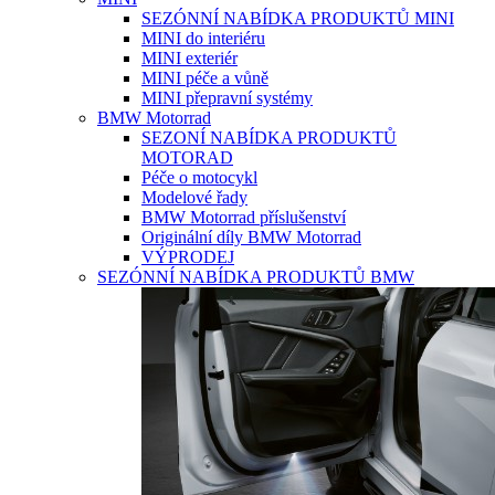
SEZÓNNÍ NABÍDKA PRODUKTŮ MINI
MINI do interiéru
MINI exteriér
MINI péče a vůně
MINI přepravní systémy
BMW Motorrad
SEZONÍ NABÍDKA PRODUKTŮ
MOTORAD
Péče o motocykl
Modelové řady
BMW Motorrad příslušenství
Originální díly BMW Motorrad
VÝPRODEJ
SEZÓNNÍ NABÍDKA PRODUKTŮ BMW