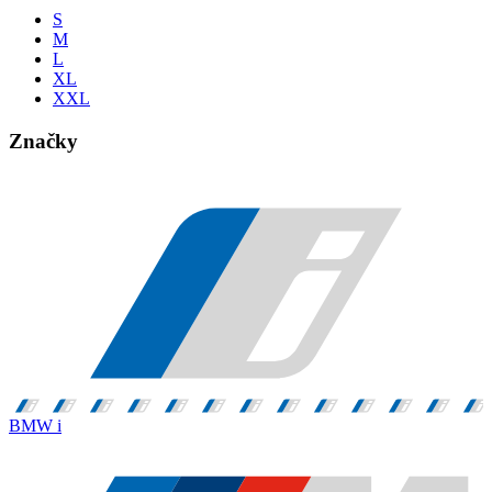
S
M
L
XL
XXL
Značky
BMW i