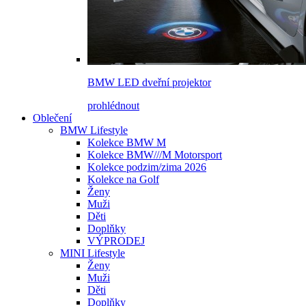
BMW LED dveřní projektor
prohlédnout
Oblečení
BMW Lifestyle
Kolekce BMW M
Kolekce BMW///M Motorsport
Kolekce podzim/zima 2026
Kolekce na Golf
Ženy
Muži
Děti
Doplňky
VÝPRODEJ
MINI Lifestyle
Ženy
Muži
Děti
Doplňky