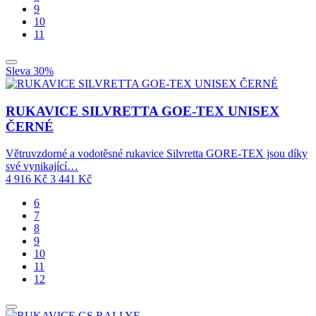
9
10
11
Sleva 30%
RUKAVICE SILVRETTA GOE-TEX UNISEX
ČERNÉ
Větruvzdorné a vodotěsné rukavice Silvretta GORE-TEX jsou díky
své vynikající…
4 916
Kč
3 441
Kč
6
7
8
9
10
11
12