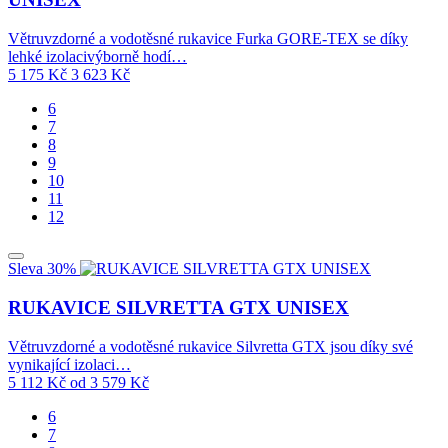
Větruvzdorné a vodotěsné rukavice Furka GORE-TEX se díky
lehké izolacivýborně hodí…
5 175
Kč
3 623
Kč
6
7
8
9
10
11
12
Sleva 30%
RUKAVICE SILVRETTA GTX UNISEX
Větruvzdorné a vodotěsné rukavice Silvretta GTX jsou díky své
vynikající izolaci…
5 112
Kč
od
3 579
Kč
6
7