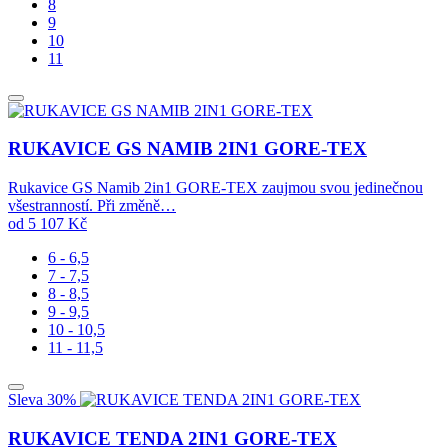
8
9
10
11
RUKAVICE GS NAMIB 2IN1 GORE-TEX
Rukavice GS Namib 2in1 GORE-TEX zaujmou svou jedinečnou
všestranností. Při změně…
od
5 107
Kč
6 - 6,5
7 - 7,5
8 - 8,5
9 - 9,5
10 - 10,5
11 - 11,5
Sleva 30%
RUKAVICE TENDA 2IN1 GORE-TEX