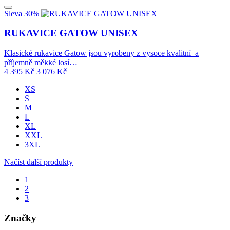
Sleva 30%
RUKAVICE GATOW UNISEX
Klasické rukavice Gatow jsou vyrobeny z vysoce kvalitní a
příjemně měkké losí…
4 395
Kč
3 076
Kč
XS
S
M
L
XL
XXL
3XL
Načíst další produkty
1
2
3
Značky