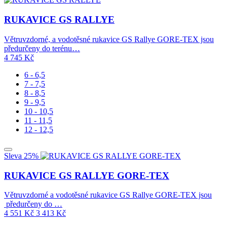
RUKAVICE GS RALLYE
Větruvzdorné, a vodotěsné rukavice GS Rallye GORE-TEX jsou
předurčeny do terénu…
4 745
Kč
6 - 6,5
7 - 7,5
8 - 8,5
9 - 9,5
10 - 10,5
11 - 11,5
12 - 12,5
Sleva 25%
RUKAVICE GS RALLYE GORE-TEX
Větruvzdorné a vodotěsné rukavice GS Rallye GORE-TEX jsou
předurčeny do …
4 551
Kč
3 413
Kč