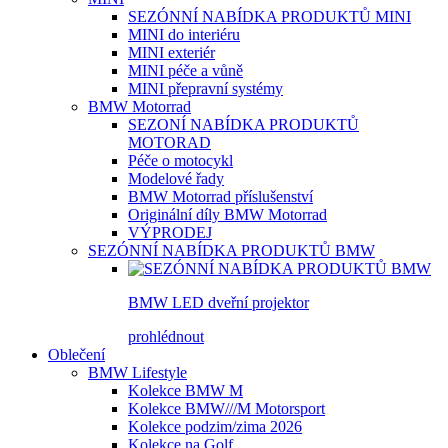
SEZÓNNÍ NABÍDKA PRODUKTŮ MINI
MINI do interiéru
MINI exteriér
MINI péče a vůně
MINI přepravní systémy
BMW Motorrad
SEZONÍ NABÍDKA PRODUKTŮ
MOTORAD
Péče o motocykl
Modelové řady
BMW Motorrad příslušenství
Originální díly BMW Motorrad
VÝPRODEJ
SEZÓNNÍ NABÍDKA PRODUKTŮ BMW
BMW LED dveřní projektor
prohlédnout
Oblečení
BMW Lifestyle
Kolekce BMW M
Kolekce BMW///M Motorsport
Kolekce podzim/zima 2026
Kolekce na Golf