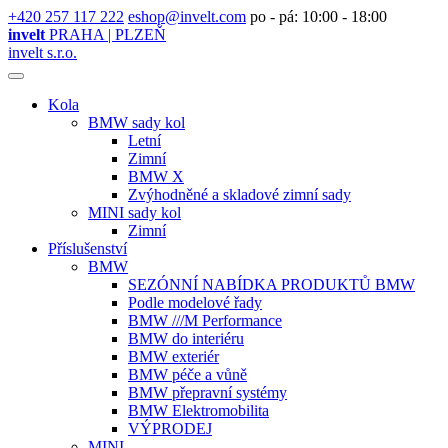
+420 257 117 222
eshop@invelt.com
po - pá: 10:00 - 18:00
invelt
PRAHA | PLZEŇ
invelt s.r.o.
Kola
BMW sady kol
Letní
Zimní
BMW X
Zvýhodněné a skladové zimní sady
MINI sady kol
Zimní
Příslušenství
BMW
SEZÓNNÍ NABÍDKA PRODUKTŮ BMW
Podle modelové řady
BMW ///M Performance
BMW do interiéru
BMW exteriér
BMW péče a vůně
BMW přepravní systémy
BMW Elektromobilita
VÝPRODEJ
MINI