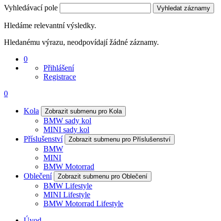
Vyhledávací pole
Vyhledat záznamy
Hledáme relevantní výsledky.
Hledanému výrazu, neodpovídají žádné záznamy.
0
Přihlášení
Registrace
0
Kola
Zobrazit submenu pro Kola
BMW sady kol
MINI sady kol
Příslušenství
Zobrazit submenu pro Příslušenství
BMW
MINI
BMW Motorrad
Oblečení
Zobrazit submenu pro Oblečení
BMW Lifestyle
MINI Lifestyle
BMW Motorrad Lifestyle
Úvod