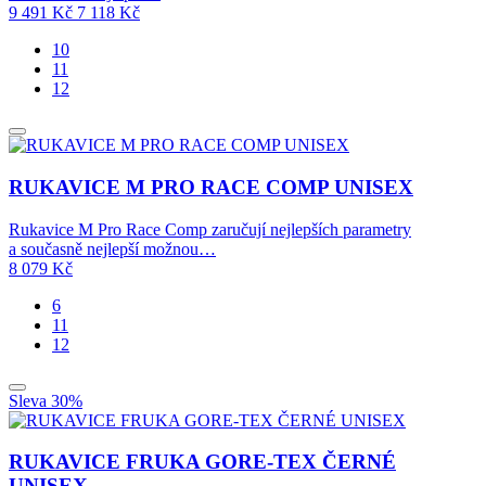
9 491
Kč
7 118
Kč
10
11
12
RUKAVICE M PRO RACE COMP UNISEX
Rukavice M Pro Race Comp zaručují nejlepších parametry
a současně nejlepší možnou…
8 079
Kč
6
11
12
Sleva 30%
RUKAVICE FRUKA GORE-TEX ČERNÉ
UNISEX