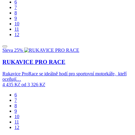
6
7
8
9
10
11
12
Sleva 25%
RUKAVICE PRO RACE
Rukavice ProRace se ideálně hodí pro sportovní motorkáře, kteří
oceňují…
4 435
Kč
od
3 326
Kč
6
7
8
9
10
11
12