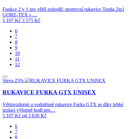
Funkce 2 v 1 pro větší pohodlí: sportovní rukavice Tenda 2in1
GORE-TEX s …
5 107
Kč
3 575
Kč
6
7
8
9
10
11
12
Sleva 25%
RUKAVICE FURKA GTX UNISEX
Větruvzdorné a vodotěsné rukavice Furka GTX se díky lehké
izolaci výborně hodí pro…
5 107
Kč
od
3 830
Kč
6
7
8