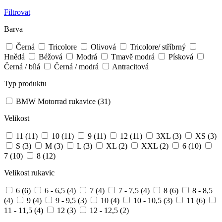
Filtrovat
Barva
Černá
Tricolore
Olivová
Tricolore/ stříbrný
Hnědá
Béžová
Modrá
Tmavě modrá
Písková
Černá / bílá
Černá / modrá
Antracitová
Typ produktu
BMW Motorrad rukavice
(31)
Velikost
11
(11)
10
(11)
9
(11)
12
(11)
3XL
(3)
XS
(3)
S
(3)
M
(3)
L
(3)
XL
(2)
XXL
(2)
6
(10)
7
(10)
8
(12)
Velikost rukavic
6
(6)
6 - 6,5
(4)
7
(4)
7 - 7,5
(4)
8
(6)
8 - 8,5
(4)
9
(4)
9 - 9,5
(3)
10
(4)
10 - 10,5
(3)
11
(6)
11 - 11,5
(4)
12
(3)
12 - 12,5
(2)