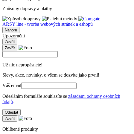
Způsoby dopravy a platby
ARSY line - tvorba webových stránek a eshopů
Nahoru
Upozornění
Zavřít
Zavřít
Už nic nepropásnete!
Slevy, akce, novinky, o všem se dozvíte jako první!
Váš email
Odesláním formuláře souhlasíte se
zásadami ochrany osobních
údajů
.
Odeslat
Zavřít
Oblíbené produkty