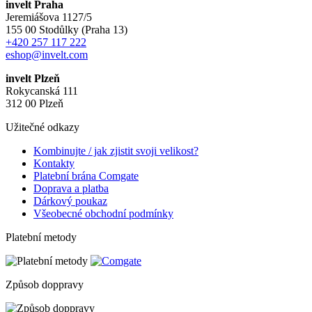
invelt Praha
Jeremiášova 1127/5
155 00 Stodůlky (Praha 13)
+420 257 117 222
eshop@invelt.com
invelt Plzeň
Rokycanská 111
312 00 Plzeň
Užitečné odkazy
Kombinujte / jak zjistit svoji velikost?
Kontakty
Platební brána Comgate
Doprava a platba
Dárkový poukaz
Všeobecné obchodní podmínky
Platební metody
Způsob doppravy