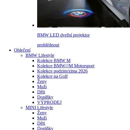
BMW LED dveřní projektor
prohlédnout
Oblečení
BMW Lifestyle
Kolekce BMW M
Kolekce BMW///M Motorsport
Kolekce podzim/zima 2026
Kolekce na Golf
Ženy
Muži
Děti
Doplňky
VÝPRODEJ
MINI Lifestyle
Ženy
Muži
Děti
Doplňky