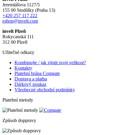
Jeremiášova 1127/5
155 00 Stodůlky (Praha 13)
+420 257 117 222
eshop@invelt.com
invelt Plzeň
Rokycanská 111
312 00 Plzeň
Užitečné odkazy
Kombinujte / jak zjistit svoji velikost?
Kontakty
Platební brána Comgate
Doprava a platba
Dárkový poukaz
Všeobecné obchodní podmínky
Platební metody
Způsob doppravy