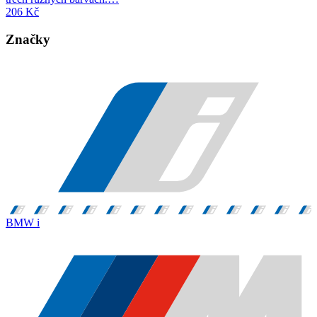
206
Kč
Značky
BMW i