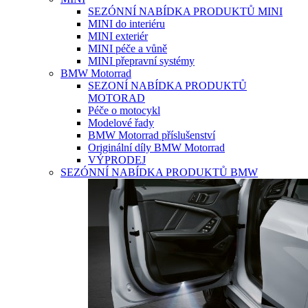
SEZÓNNÍ NABÍDKA PRODUKTŮ MINI
MINI do interiéru
MINI exteriér
MINI péče a vůně
MINI přepravní systémy
BMW Motorrad
SEZONÍ NABÍDKA PRODUKTŮ
MOTORAD
Péče o motocykl
Modelové řady
BMW Motorrad příslušenství
Originální díly BMW Motorrad
VÝPRODEJ
SEZÓNNÍ NABÍDKA PRODUKTŮ BMW