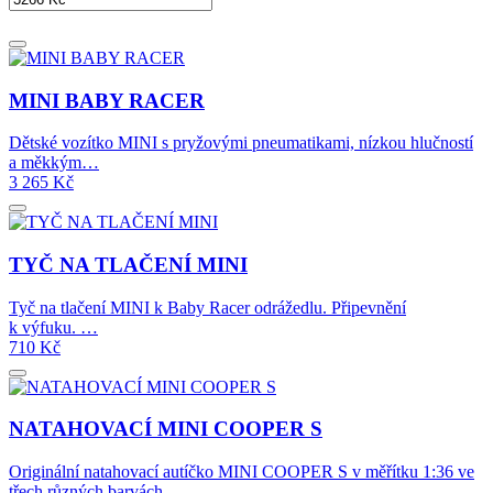
MINI BABY RACER
Dětské vozítko MINI s pryžovými pneumatikami, nízkou hlučností
a měkkým…
3 265
Kč
TYČ NA TLAČENÍ MINI
Tyč na tlačení MINI k Baby Racer odrážedlu. Připevnění
k výfuku. …
710
Kč
NATAHOVACÍ MINI COOPER S
Originální natahovací autíčko MINI COOPER S v měřítku 1:36 ve
třech různých barvách.…