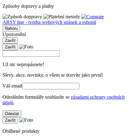
Způsoby dopravy a platby
ARSY line - tvorba webových stránek a eshopů
Nahoru
Upozornění
Zavřít
Zavřít
Už nic nepropásnete!
Slevy, akce, novinky, o všem se dozvíte jako první!
Váš email
Odesláním formuláře souhlasíte se
zásadami ochrany osobních
údajů
.
Odeslat
Zavřít
Oblíbené produkty