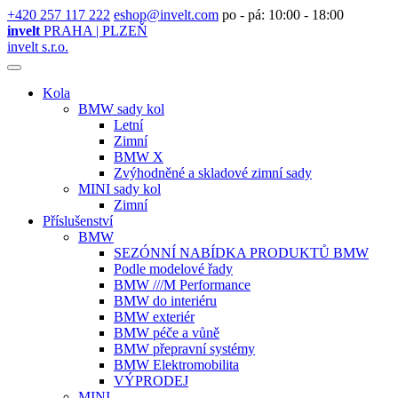
+420 257 117 222
eshop@invelt.com
po - pá: 10:00 - 18:00
invelt
PRAHA | PLZEŇ
invelt s.r.o.
Kola
BMW sady kol
Letní
Zimní
BMW X
Zvýhodněné a skladové zimní sady
MINI sady kol
Zimní
Příslušenství
BMW
SEZÓNNÍ NABÍDKA PRODUKTŮ BMW
Podle modelové řady
BMW ///M Performance
BMW do interiéru
BMW exteriér
BMW péče a vůně
BMW přepravní systémy
BMW Elektromobilita
VÝPRODEJ
MINI