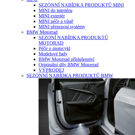
SEZÓNNÍ NABÍDKA PRODUKTŮ MINI
MINI do interiéru
MINI exteriér
MINI péče a vůně
MINI přepravní systémy
BMW Motorrad
SEZONÍ NABÍDKA PRODUKTŮ
MOTORAD
Péče o motocykl
Modelové řady
BMW Motorrad příslušenství
Originální díly BMW Motorrad
VÝPRODEJ
SEZÓNNÍ NABÍDKA PRODUKTŮ BMW