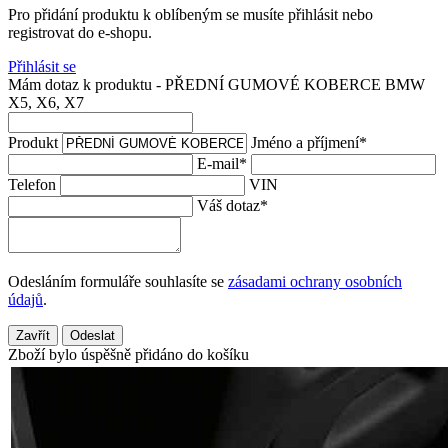
Pro přidání produktu k oblíbeným se musíte přihlásit nebo
registrovat do e-shopu.
Přihlásit se
Mám dotaz k produktu - PŘEDNÍ GUMOVÉ KOBERCE BMW
X5, X6, X7
Produkt
Jméno a příjmení
*
E-mail
*
Telefon
VIN
Váš dotaz
*
Odesláním formuláře souhlasíte se
zásadami ochrany osobních
údajů
.
Zavřít
Odeslat
Zboží bylo úspěšně přidáno do košíku