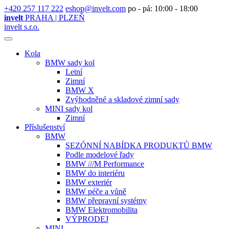
+420 257 117 222
eshop@invelt.com
po - pá: 10:00 - 18:00
invelt
PRAHA | PLZEŇ
invelt s.r.o.
Kola
BMW sady kol
Letní
Zimní
BMW X
Zvýhodněné a skladové zimní sady
MINI sady kol
Zimní
Příslušenství
BMW
SEZÓNNÍ NABÍDKA PRODUKTŮ BMW
Podle modelové řady
BMW ///M Performance
BMW do interiéru
BMW exteriér
BMW péče a vůně
BMW přepravní systémy
BMW Elektromobilita
VÝPRODEJ
MINI