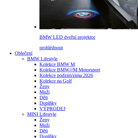
BMW LED dveřní projektor
prohlédnout
Oblečení
BMW Lifestyle
Kolekce BMW M
Kolekce BMW///M Motorsport
Kolekce podzim/zima 2026
Kolekce na Golf
Ženy
Muži
Děti
Doplňky
VÝPRODEJ
MINI Lifestyle
Ženy
Muži
Děti
Doplňky