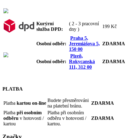
Kurýrní
( 2 - 3 pracovní
199 Kč
služba DPD:
dny )
Praha 5,
Osobní odb
ěr:
Jeremiášova 5,
ZDARMA
150 00
Plzeň,
Osobní odb
ěr:
Rokycanská
ZDARMA
111, 312 00
PLATBA
Budete přesměrováni
Platba
kartou on-line
ZDARMA
na platební bránu.
Platba
při osobním
Platba při osobním
odběru
v hotovosti /
odběru v hotovosti /
ZDARMA
kartou
kartou.
Značky