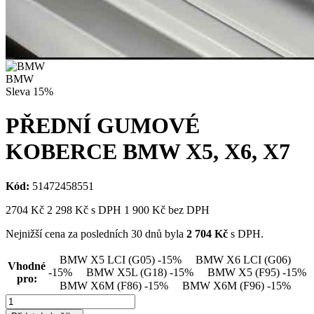
BMW
Sleva
15%
PŘEDNÍ GUMOVÉ
KOBERCE BMW X5, X6, X7
Kód:
51472458551
2704
Kč
2 298
Kč
s DPH
1 900
Kč bez DPH
Nejnižší cena za posledních 30 dnů byla
2 704
Kč
s DPH.
BMW X5 LCI (G05)
-15%
BMW X6 LCI (G06)
Vhodné
-15%
BMW X5L (G18)
-15%
BMW X5 (F95)
-15%
pro:
BMW X6M (F86)
-15%
BMW X6M (F96)
-15%