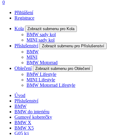
0
Přihlášení
Registrace
Kola
Zobrazit submenu pro Kola
BMW sady kol
MINI sady kol
Příslušenství
Zobrazit submenu pro Příslušenství
BMW
MINI
BMW Motorrad
Oblečení
Zobrazit submenu pro Oblečení
BMW Lifestyle
MINI Lifestyle
BMW Motorrad Lifestyle
Úvod
Příslušenství
BMW
BMW do interiéru
Gumové koberečky
BMW X
BMW X5
G05 lci