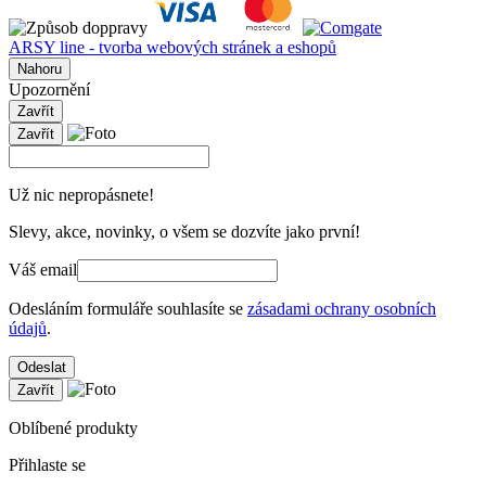
ARSY line - tvorba webových stránek a eshopů
Nahoru
Upozornění
Zavřít
Zavřít
Už nic nepropásnete!
Slevy, akce, novinky, o všem se dozvíte jako první!
Váš email
Odesláním formuláře souhlasíte se
zásadami ochrany osobních
údajů
.
Odeslat
Zavřít
Oblíbené produkty
Přihlaste se