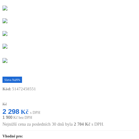
Sleva
NaN%
Kód:
51472458551
Kč
2 298
Kč
s DPH
1 900
Kč bez DPH
Nejnižší cena za posledních 30 dnů byla
2 704
Kč
s DPH.
Vhodné pro: