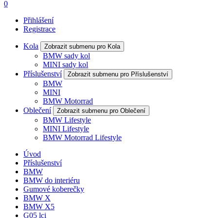
0
Přihlášení
Registrace
Kola
Zobrazit submenu pro Kola
BMW sady kol
MINI sady kol
Příslušenství
Zobrazit submenu pro Příslušenství
BMW
MINI
BMW Motorrad
Oblečení
Zobrazit submenu pro Oblečení
BMW Lifestyle
MINI Lifestyle
BMW Motorrad Lifestyle
Úvod
Příslušenství
BMW
BMW do interiéru
Gumové koberečky
BMW X
BMW X5
G05 lci