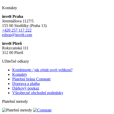
Kontakty
invelt Praha
Jeremiášova 1127/5
155 00 Stodůlky (Praha 13)
+420 257 117 222
eshop@invelt.com
invelt Plzeň
Rokycanská 111
312 00 Plzeň
Užitečné odkazy
Kombinujte / jak zjistit svoji velikost?
Kontakty
Platební brána Comgate
Doprava a platba
Dárkový poukaz
Všeobecné obchodní podmínky
Platební metody