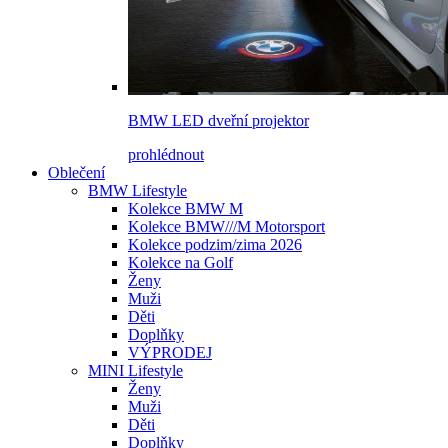
BMW LED dveřní projektor
prohlédnout
Oblečení
BMW Lifestyle
Kolekce BMW M
Kolekce BMW///M Motorsport
Kolekce podzim/zima 2026
Kolekce na Golf
Ženy
Muži
Děti
Doplňky
VÝPRODEJ
MINI Lifestyle
Ženy
Muži
Děti
Doplňky