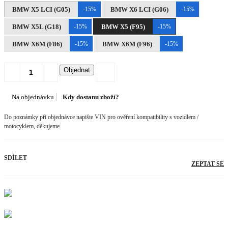
BMW X5 LCI (G05)
-15%
BMW X6 LCI (G06)
-15%
BMW X5L (G18)
-15%
BMW X5 (F95)
-15%
BMW X6M (F86)
-15%
BMW X6M (F96)
-15%
Objednat
Na objednávku
Kdy dostanu zboží?
Do poznámky při objednávce napište VIN pro ověření kompatibility s vozidlem /
motocyklem, děkujeme.
SDÍLET
ZEPTAT SE