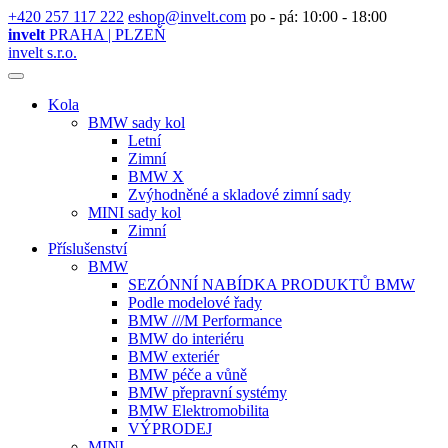
+420 257 117 222
eshop@invelt.com
po - pá: 10:00 - 18:00
invelt
PRAHA | PLZEŇ
invelt s.r.o.
Kola
BMW sady kol
Letní
Zimní
BMW X
Zvýhodněné a skladové zimní sady
MINI sady kol
Zimní
Příslušenství
BMW
SEZÓNNÍ NABÍDKA PRODUKTŮ BMW
Podle modelové řady
BMW ///M Performance
BMW do interiéru
BMW exteriér
BMW péče a vůně
BMW přepravní systémy
BMW Elektromobilita
VÝPRODEJ
MINI