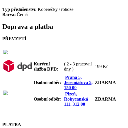
Typ příslušenství:
Koberečky / rohože
Barva:
Černá
Doprava a platba
PŘEVZETÍ
Kurýrní
( 2 - 3 pracovní
199 Kč
služba DPD:
dny )
Praha 5,
Osobní odb
ěr:
Jeremiášova 5,
ZDARMA
150 00
Plzeň,
Osobní odb
ěr:
Rokycanská
ZDARMA
111, 312 00
PLATBA