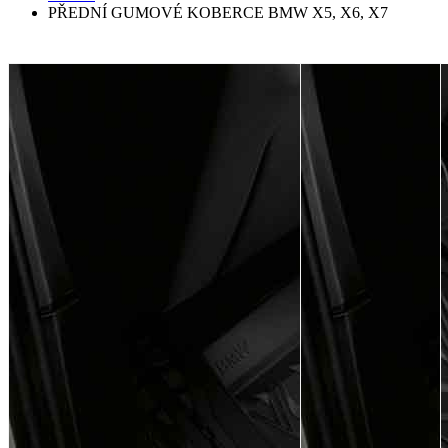
PŘEDNÍ GUMOVÉ KOBERCE BMW X5, X6, X7