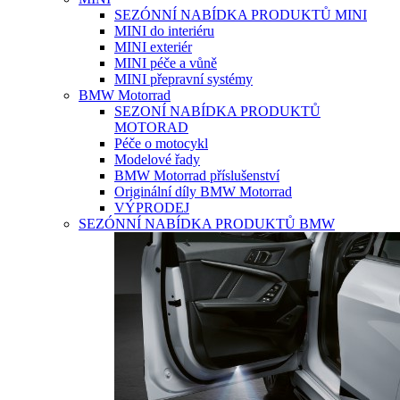
SEZÓNNÍ NABÍDKA PRODUKTŮ MINI
MINI do interiéru
MINI exteriér
MINI péče a vůně
MINI přepravní systémy
BMW Motorrad
SEZONÍ NABÍDKA PRODUKTŮ
MOTORAD
Péče o motocykl
Modelové řady
BMW Motorrad příslušenství
Originální díly BMW Motorrad
VÝPRODEJ
SEZÓNNÍ NABÍDKA PRODUKTŮ BMW