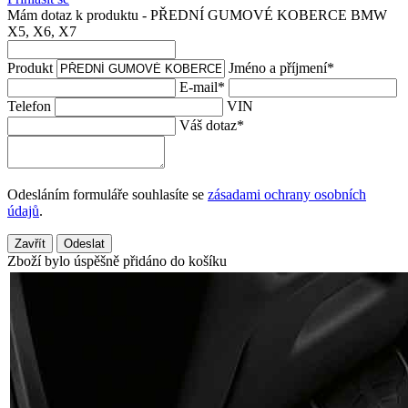
Mám dotaz k produktu - PŘEDNÍ GUMOVÉ KOBERCE BMW
X5, X6, X7
Produkt
Jméno a příjmení
*
E-mail
*
Telefon
VIN
Váš dotaz
*
Odesláním formuláře souhlasíte se
zásadami ochrany osobních
údajů
.
Zavřít
Odeslat
Zboží bylo úspěšně přidáno do košíku