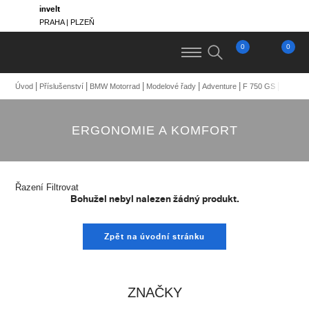
invelt
PRAHA | PLZEŇ
0
0
Ergono
Úvod
Příslušenství
BMW Motorrad
Modelové řady
Adventure
F 750 GS
ERGONOMIE A KOMFORT
Řazení
Filtrovat
Bohužel nebyl nalezen žádný produkt.
Zpět na úvodní stránku
ZNAČKY