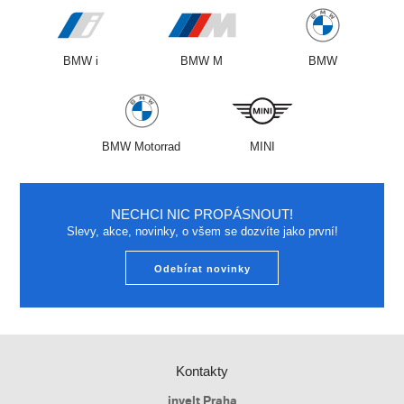
BMW i
BMW M
BMW
BMW Motorrad
MINI
NECHCI NIC PROPÁSNOUT!
Slevy, akce, novinky, o všem se dozvíte jako první!
Odebírat novinky
Kontakty
invelt Praha