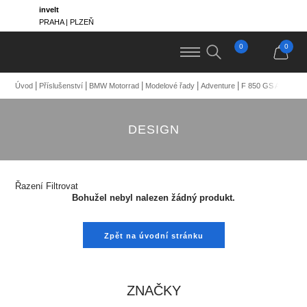
invelt
PRAHA | PLZEŇ
0
0
Úvod
Příslušenství
BMW Motorrad
Modelové řady
Adventure
F 850 GS Adventur
DESIGN
Řazení
Filtrovat
Bohužel nebyl nalezen žádný produkt.
Zpět na úvodní stránku
ZNAČKY