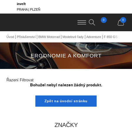
invelt
PRAHA | PLZEŇ
0
0
Ergono
Úvod
Příslušenství
BMW Motorrad
Modelové řady
Adventure
F 850 GS
ERGONOMIE A KOMFORT
Řazení
Filtrovat
Bohužel nebyl nalezen žádný produkt.
Zpět na úvodní stránku
ZNAČKY