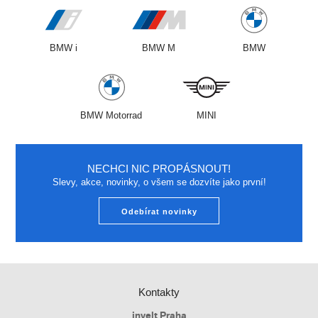
BMW i
BMW M
BMW
BMW Motorrad
MINI
NECHCI NIC PROPÁSNOUT!
Slevy, akce, novinky, o všem se dozvíte jako první!
Odebírat novinky
Kontakty
invelt Praha