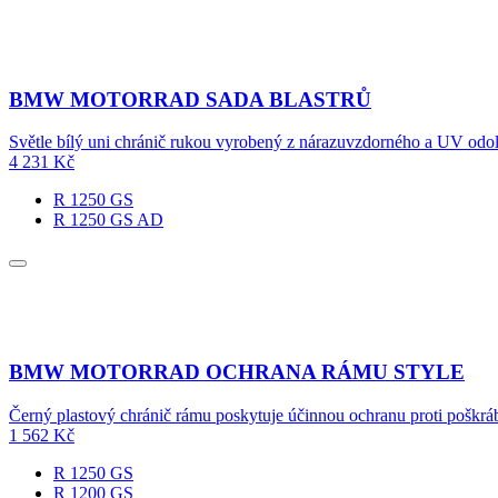
BMW MOTORRAD SADA BLASTRŮ
Světle bílý uni chránič rukou vyrobený z nárazuvzdorného a UV od
4 231
Kč
R 1250 GS
R 1250 GS AD
BMW MOTORRAD OCHRANA RÁMU STYLE
Černý plastový chránič rámu poskytuje účinnou ochranu proti poškr
1 562
Kč
R 1250 GS
R 1200 GS