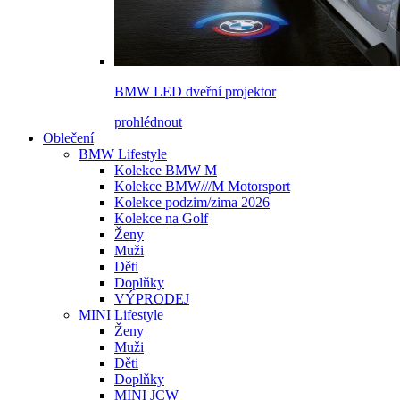
BMW LED dveřní projektor
prohlédnout
Oblečení
BMW Lifestyle
Kolekce BMW M
Kolekce BMW///M Motorsport
Kolekce podzim/zima 2026
Kolekce na Golf
Ženy
Muži
Děti
Doplňky
VÝPRODEJ
MINI Lifestyle
Ženy
Muži
Děti
Doplňky
MINI JCW