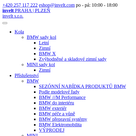
+420 257 117 222
eshop@invelt.com
po - pá: 10:00 - 18:00
invelt
PRAHA | PLZEŇ
invelt s.r.o.
Kola
BMW sady kol
Letní
Zimní
BMW X
Zvýhodněné a skladové zimní sady
MINI sady kol
Zimní
Příslušenství
BMW
SEZÓNNÍ NABÍDKA PRODUKTŮ BMW
Podle modelové řady
BMW ///M Performance
BMW do interiéru
BMW exteriér
BMW péče a vůně
BMW přepravní systémy
BMW Elektromobilita
VÝPRODEJ
MINI