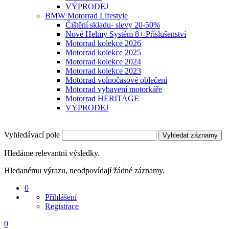
VÝPRODEJ
BMW Motorrad Lifestyle
Čištění skladu- slevy 20-50%
Nové Helmy Systém 8+ Příslušenství
Motorrad kolekce 2026
Motorrad kolekce 2025
Motorrad kolekce 2024
Motorrad kolekce 2023
Motorrad volnočasové oblečení
Motorrad vybavení motorkáře
Motorrad HERITAGE
VÝPRODEJ
Vyhledávací pole
Vyhledat záznamy
Hledáme relevantní výsledky.
Hledanému výrazu, neodpovídají žádné záznamy.
0
Přihlášení
Registrace
0