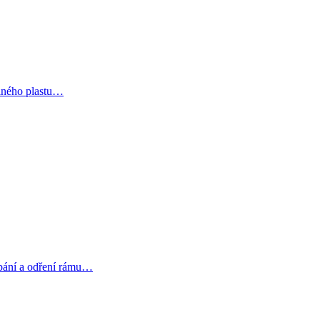
olného plastu…
ábání a odření rámu…