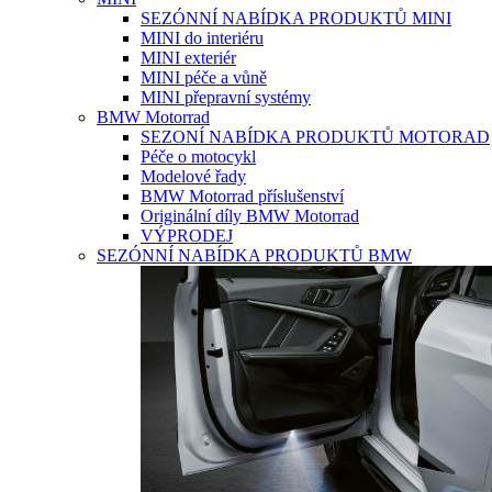
SEZÓNNÍ NABÍDKA PRODUKTŮ MINI
MINI do interiéru
MINI exteriér
MINI péče a vůně
MINI přepravní systémy
BMW Motorrad
SEZONÍ NABÍDKA PRODUKTŮ MOTORAD
Péče o motocykl
Modelové řady
BMW Motorrad příslušenství
Originální díly BMW Motorrad
VÝPRODEJ
SEZÓNNÍ NABÍDKA PRODUKTŮ BMW