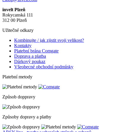
invelt Plzeň
Rokycanská 111
312 00 Plzeň
Užitečné odkazy
Kombinujte / jak zjistit svoji velikost?
Kontakty
Platební brána Comgate
Doprava a platba
Dárkový poukaz
Všeobecné obchodní podmínky
Platební metody
Způsob doppravy
Způsoby dopravy a platby