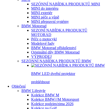
SEZÓNNÍ NABÍDKA PRODUKTŮ MINI
MINI do interiéru
MINI exteriér
MINI péče a vůně
MINI přepravní systémy
BMW Motorrad
SEZONÍ NABÍDKA PRODUKTŮ
MOTORAD
Péče o motocykl
Modelové řady
BMW Motorrad příslušenství
Originální díly BMW Motorrad
VÝPRODEJ
SEZÓNNÍ NABÍDKA PRODUKTŮ BMW
BMW LED dveřní projektor
prohlédnout
Oblečení
BMW Lifestyle
Kolekce BMW M
Kolekce BMW///M Motorsport
Kolekce podzim/zima 2026
Kolekce na Golf