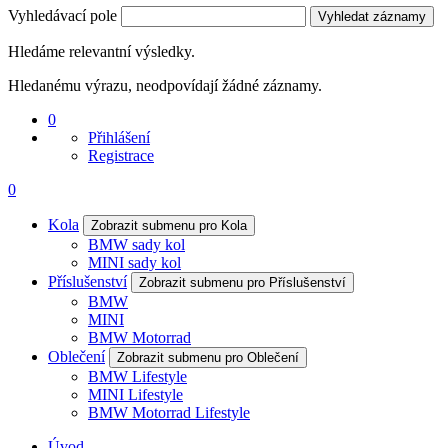
Vyhledávací pole
Vyhledat záznamy
Hledáme relevantní výsledky.
Hledanému výrazu, neodpovídají žádné záznamy.
0
Přihlášení
Registrace
0
Kola
Zobrazit submenu pro Kola
BMW sady kol
MINI sady kol
Příslušenství
Zobrazit submenu pro Příslušenství
BMW
MINI
BMW Motorrad
Oblečení
Zobrazit submenu pro Oblečení
BMW Lifestyle
MINI Lifestyle
BMW Motorrad Lifestyle
Úvod