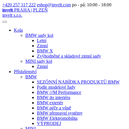
+420 257 117 222
eshop@invelt.com
po - pá: 10:00 - 18:00
invelt
PRAHA | PLZEŇ
invelt s.r.o.
Kola
BMW sady kol
Letní
Zimní
BMW X
Zvýhodněné a skladové zimní sady
MINI sady kol
Zimní
Příslušenství
BMW
SEZÓNNÍ NABÍDKA PRODUKTŮ BMW
Podle modelové řady
BMW ///M Performance
BMW do interiéru
BMW exteriér
BMW péče a vůně
BMW přepravní systémy
BMW Elektromobilita
VÝPRODEJ
MINI