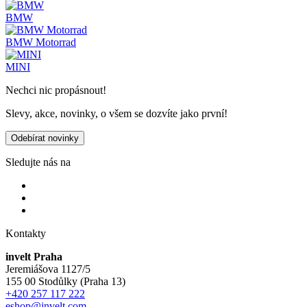
BMW
BMW Motorrad
MINI
Nechci nic propásnout!
Slevy, akce, novinky, o všem se dozvíte jako první!
Odebírat novinky
Sledujte nás na
Kontakty
invelt Praha
Jeremiášova 1127/5
155 00 Stodůlky (Praha 13)
+420 257 117 222
eshop@invelt.com