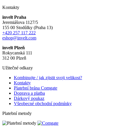
Kontakty
invelt Praha
Jeremiášova 1127/5
155 00 Stodůlky (Praha 13)
+420 257 117 222
eshop@invelt.com
invelt Plzeň
Rokycanská 111
312 00 Plzeň
Užitečné odkazy
Kombinujte / jak zjistit svoji velikost?
Kontakty
Platební brána Comgate
Doprava a platba
Dárkový poukaz
Všeobecné obchodní podmínky
Platební metody