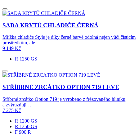
SADA KRYTŮ CHLADIČE ČERNÁ
Mřížka chladiče Style je díky černé barvě odolná nejen vůči čisticím
prostředkům, ale…
9 149
Kč
R 1250 GS
STŘÍBRNÉ ZRCÁTKO OPTION 719 LEVÉ
Stříbrné zrcátko Option 719 je vyrobeno z frézovaného hliníku,
a zvýrazňují…
7 275
Kč
R 1200 GS
R 1250 GS
F 900 R