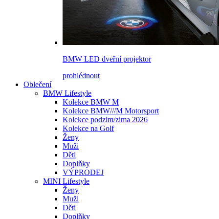
BMW LED dveřní projektor
prohlédnout
Oblečení
BMW Lifestyle
Kolekce BMW M
Kolekce BMW///M Motorsport
Kolekce podzim/zima 2026
Kolekce na Golf
Ženy
Muži
Děti
Doplňky
VÝPRODEJ
MINI Lifestyle
Ženy
Muži
Děti
Doplňky