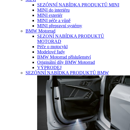
SEZÓNNÍ NABÍDKA PRODUKTŮ MINI
MINI do interiéru
MINI exteriér
MINI péče a vůně
MINI přepravní systémy
BMW Motorrad
SEZONÍ NABÍDKA PRODUKTŮ
MOTORAD
Péče o motocykl
Modelové řady
BMW Motorrad příslušenství
Originální díly BMW Motorrad
VÝPRODEJ
SEZÓNNÍ NABÍDKA PRODUKTŮ BMW