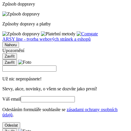
Způsob doppravy
Způsoby dopravy a platby
ARSY line - tvorba webových stránek a eshopů
Nahoru
Upozornění
Zavřít
Zavřít
Už nic nepropásnete!
Slevy, akce, novinky, o všem se dozvíte jako první!
Váš email
Odesláním formuláře souhlasíte se
zásadami ochrany osobních
údajů
.
Odeslat