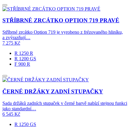
STŘÍBRNÉ ZRCÁTKO OPTION 719 PRAVÉ
Stříbrné zrcátko Option 719 je vyrobeno z frézovaného hliníku,
a zvýrazňují…
7 275
Kč
R 1250 R
R 1200 GS
F 900 R
ČERNÉ DRŽÁKY ZADNÍ STUPAČKY
Sada držáků zadních stupaček v černé barvě nabízí stejnou funkci
jako standardní…
6 545
Kč
R 1250 GS