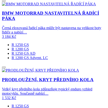
BMW MOTORRAD NASTAVITELNÁ ŘADÍCÍ
PÁKA
Černá eloxovaná řadicí páka může být nastavena na velikost boty
řidiče a nabízí…
3 184
Kč
R 1250 GS
R 1200 GS
R 1250 GS AD
R 1200 GS Advent. LC
PRODLOUŽENÍ, KRYT PŘEDNÍHO KOLA
Velký kryt předního kola zdůrazňuje typický enduro vzhled
motocyklu. Současně nabízí…
1 532
Kč
R 1250 GS