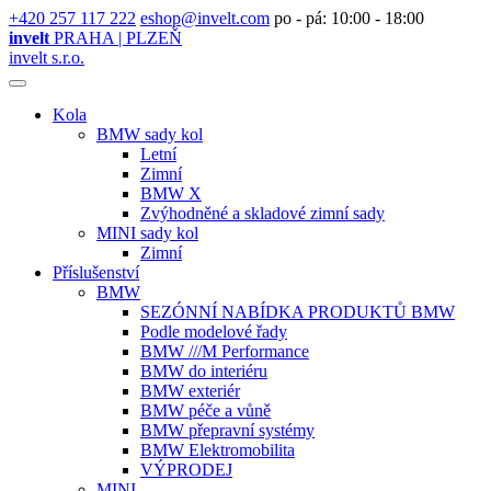
+420 257 117 222
eshop@invelt.com
po - pá: 10:00 - 18:00
invelt
PRAHA | PLZEŇ
invelt s.r.o.
Kola
BMW sady kol
Letní
Zimní
BMW X
Zvýhodněné a skladové zimní sady
MINI sady kol
Zimní
Příslušenství
BMW
SEZÓNNÍ NABÍDKA PRODUKTŮ BMW
Podle modelové řady
BMW ///M Performance
BMW do interiéru
BMW exteriér
BMW péče a vůně
BMW přepravní systémy
BMW Elektromobilita
VÝPRODEJ
MINI