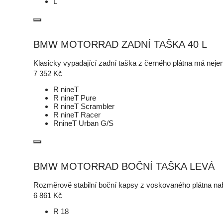
L
BMW MOTORRAD ZADNÍ TAŠKA 40 L
Klasicky vypadající zadní taška z černého plátna má nejen
7 352
Kč
R nineT
R nineT Pure
R nineT Scrambler
R nineT Racer
RnineT Urban G/S
BMW MOTORRAD BOČNÍ TAŠKA LEVÁ
Rozměrově stabilní boční kapsy z voskovaného plátna nab
6 861
Kč
R 18