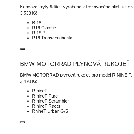
Koncové kryty řídítek vyrobené z frézovaného hliníku se 
3 533
Kč
R 18
R18 Classic
R 18 B
R18 Transcontinental
BMW MOTORRAD PLYNOVÁ RUKOJEŤ
BMW MOTORRAD plynová rukojeť pro model R NINE T.
3 470
Kč
R nineT
R nineT Pure
R nineT Scrambler
R nineT Racer
RnineT Urban G/S