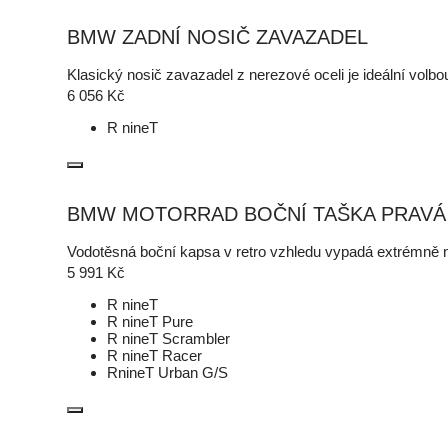
BMW ZADNÍ NOSIČ ZAVAZADEL
Klasický nosič zavazadel z nerezové oceli je ideální volb
6 056
Kč
R nineT
BMW MOTORRAD BOČNÍ TAŠKA PRAVÁ
Vodotěsná boční kapsa v retro vzhledu vypadá extrémně
5 991
Kč
R nineT
R nineT Pure
R nineT Scrambler
R nineT Racer
RnineT Urban G/S