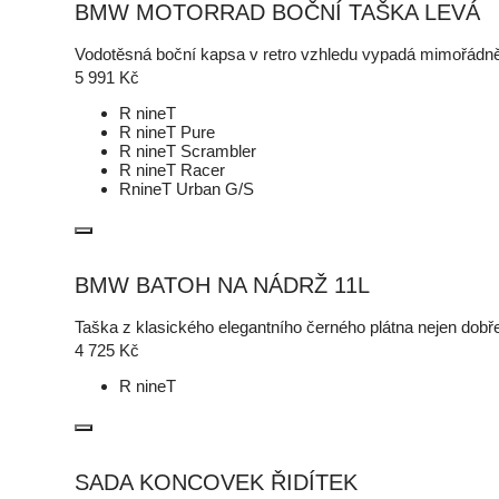
BMW MOTORRAD BOČNÍ TAŠKA LEVÁ
Vodotěsná boční kapsa v retro vzhledu vypadá mimořádn
5 991
Kč
R nineT
R nineT Pure
R nineT Scrambler
R nineT Racer
RnineT Urban G/S
BMW BATOH NA NÁDRŽ 11L
Taška z klasického elegantního černého plátna nejen dob
4 725
Kč
R nineT
SADA KONCOVEK ŘIDÍTEK