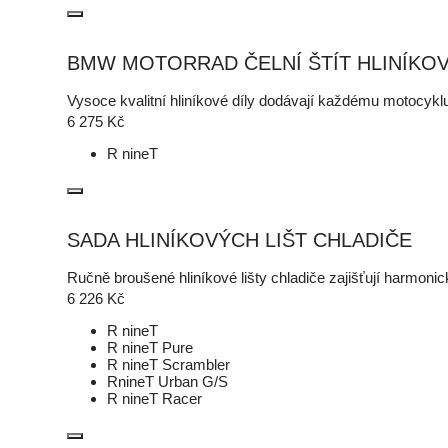
BMW MOTORRAD ČELNÍ ŠTÍT HLINÍKO
Vysoce kvalitní hliníkové díly dodávají každému motocyklu
6 275
Kč
R nineT
SADA HLINÍKOVÝCH LIŠT CHLADIČE
Ručně broušené hliníkové lišty chladiče zajišťují harmoni
6 226
Kč
R nineT
R nineT Pure
R nineT Scrambler
RnineT Urban G/S
R nineT Racer