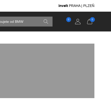
invelt
PRAHA | PLZEŇ
0
0