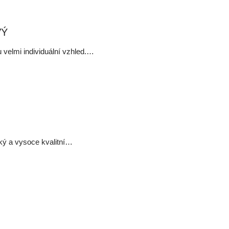
VÝ
 velmi individuální vzhled.…
cký a vysoce kvalitní…