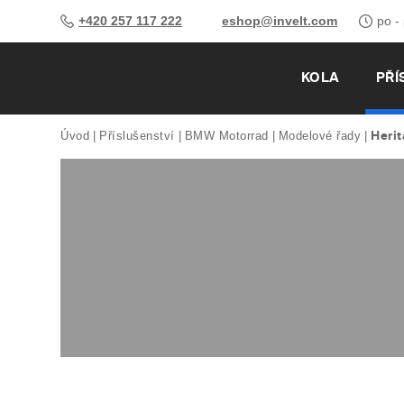
+420 257 117 222
eshop@invelt.com
po -
KOLA
PŘÍ
Heri
Úvod
Příslušenství
BMW Motorrad
Modelové řady