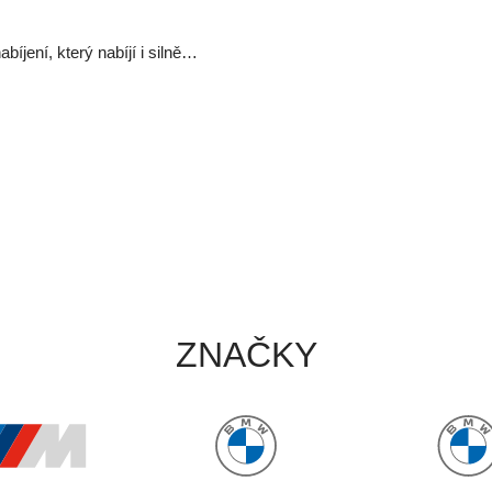
íjení, který nabíjí i silně…
ZNAČKY