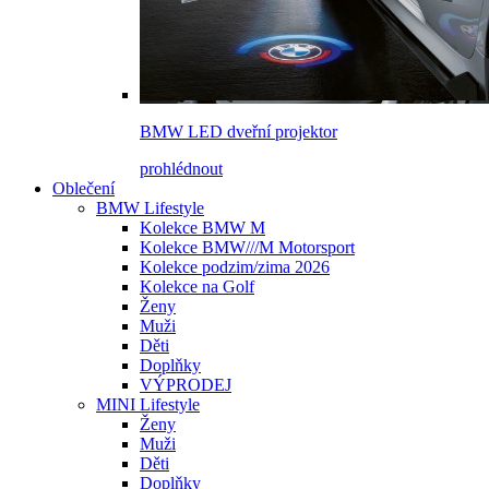
BMW LED dveřní projektor
prohlédnout
Oblečení
BMW Lifestyle
Kolekce BMW M
Kolekce BMW///M Motorsport
Kolekce podzim/zima 2026
Kolekce na Golf
Ženy
Muži
Děti
Doplňky
VÝPRODEJ
MINI Lifestyle
Ženy
Muži
Děti
Doplňky