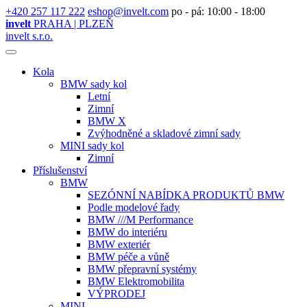
+420 257 117 222
eshop@invelt.com
po - pá: 10:00 - 18:00
invelt
PRAHA | PLZEŇ
invelt s.r.o.
Kola
BMW sady kol
Letní
Zimní
BMW X
Zvýhodněné a skladové zimní sady
MINI sady kol
Zimní
Příslušenství
BMW
SEZÓNNÍ NABÍDKA PRODUKTŮ BMW
Podle modelové řady
BMW ///M Performance
BMW do interiéru
BMW exteriér
BMW péče a vůně
BMW přepravní systémy
BMW Elektromobilita
VÝPRODEJ
MINI