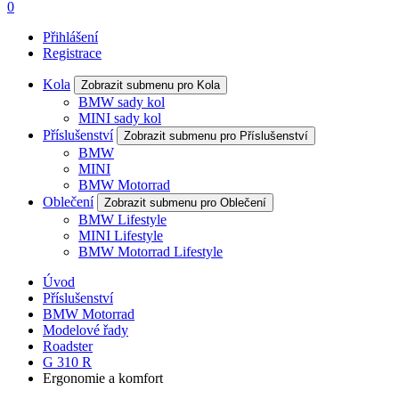
0
Přihlášení
Registrace
Kola
Zobrazit submenu pro Kola
BMW sady kol
MINI sady kol
Příslušenství
Zobrazit submenu pro Příslušenství
BMW
MINI
BMW Motorrad
Oblečení
Zobrazit submenu pro Oblečení
BMW Lifestyle
MINI Lifestyle
BMW Motorrad Lifestyle
Úvod
Příslušenství
BMW Motorrad
Modelové řady
Roadster
G 310 R
Ergonomie a komfort