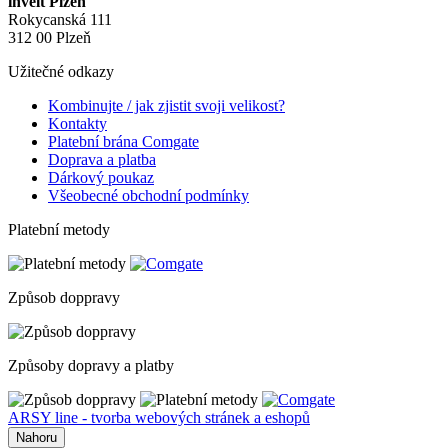
invelt Plzeň
Rokycanská 111
312 00 Plzeň
Užitečné odkazy
Kombinujte / jak zjistit svoji velikost?
Kontakty
Platební brána Comgate
Doprava a platba
Dárkový poukaz
Všeobecné obchodní podmínky
Platební metody
Způsob doppravy
Způsoby dopravy a platby
ARSY line - tvorba webových stránek a eshopů
Nahoru