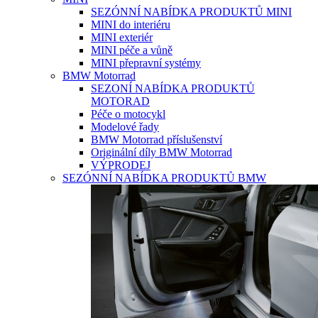
SEZÓNNÍ NABÍDKA PRODUKTŮ MINI
MINI do interiéru
MINI exteriér
MINI péče a vůně
MINI přepravní systémy
BMW Motorrad
SEZONÍ NABÍDKA PRODUKTŮ
MOTORAD
Péče o motocykl
Modelové řady
BMW Motorrad příslušenství
Originální díly BMW Motorrad
VÝPRODEJ
SEZÓNNÍ NABÍDKA PRODUKTŮ BMW