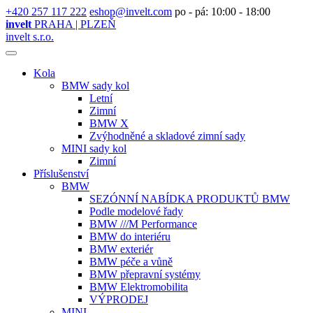
+420 257 117 222
eshop@invelt.com
po - pá: 10:00 - 18:00
invelt
PRAHA | PLZEŇ
invelt s.r.o.
Kola
BMW sady kol
Letní
Zimní
BMW X
Zvýhodněné a skladové zimní sady
MINI sady kol
Zimní
Příslušenství
BMW
SEZÓNNÍ NABÍDKA PRODUKTŮ BMW
Podle modelové řady
BMW ///M Performance
BMW do interiéru
BMW exteriér
BMW péče a vůně
BMW přepravní systémy
BMW Elektromobilita
VÝPRODEJ
MINI