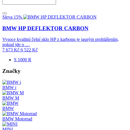
Sleva 15%
BMW HP DEFLEKTOR CARBON
Vysoce kvalitní čelní sklo HP z karbonu je jasným prohlášením,
pokud jde o …
7 673
Kč
6 522
Kč
S 1000 R
Značky
BMW i
BMW M
BMW
BMW Motorrad
MINI