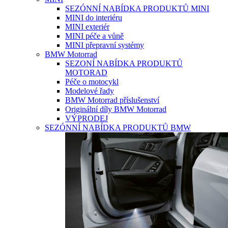
SEZÓNNÍ NABÍDKA PRODUKTŮ MINI
MINI do interiéru
MINI exteriér
MINI péče a vůně
MINI přepravní systémy
BMW Motorrad
SEZONÍ NABÍDKA PRODUKTŮ
MOTORAD
Péče o motocykl
Modelové řady
BMW Motorrad příslušenství
Originální díly BMW Motorrad
VÝPRODEJ
SEZÓNNÍ NABÍDKA PRODUKTŮ BMW