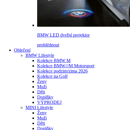
BMW LED dveřní projektor
prohlédnout
Oblečení
BMW Lifestyle
Kolekce BMW M
Kolekce BMW///M Motorsport
Kolekce podzim/zima 2026
Kolekce na Golf
Ženy
Muži
Děti
Doplňky
VÝPRODEJ
MINI Lifestyle
Ženy
Muži
Děti
Doplňky