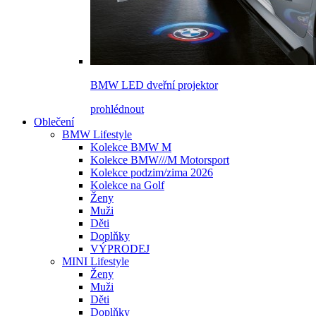
BMW LED dveřní projektor
prohlédnout
Oblečení
BMW Lifestyle
Kolekce BMW M
Kolekce BMW///M Motorsport
Kolekce podzim/zima 2026
Kolekce na Golf
Ženy
Muži
Děti
Doplňky
VÝPRODEJ
MINI Lifestyle
Ženy
Muži
Děti
Doplňky