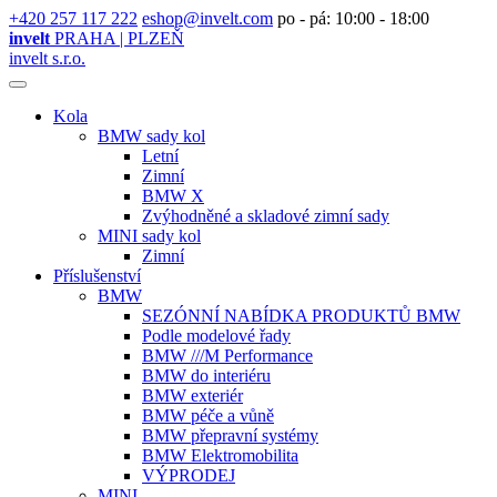
+420 257 117 222
eshop@invelt.com
po - pá: 10:00 - 18:00
invelt
PRAHA | PLZEŇ
invelt s.r.o.
Kola
BMW sady kol
Letní
Zimní
BMW X
Zvýhodněné a skladové zimní sady
MINI sady kol
Zimní
Příslušenství
BMW
SEZÓNNÍ NABÍDKA PRODUKTŮ BMW
Podle modelové řady
BMW ///M Performance
BMW do interiéru
BMW exteriér
BMW péče a vůně
BMW přepravní systémy
BMW Elektromobilita
VÝPRODEJ
MINI