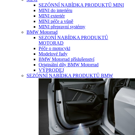
SEZÓNNÍ NABÍDKA PRODUKTŮ MINI
MINI do interiéru
MINI exteriér
MINI péče a vůně
MINI přepravní systémy
BMW Motorrad
SEZONÍ NABÍDKA PRODUKTŮ
MOTORAD
Péče o motocykl
Modelové řady
BMW Motorrad příslušenství
Originální díly BMW Motorrad
VÝPRODEJ
SEZÓNNÍ NABÍDKA PRODUKTŮ BMW