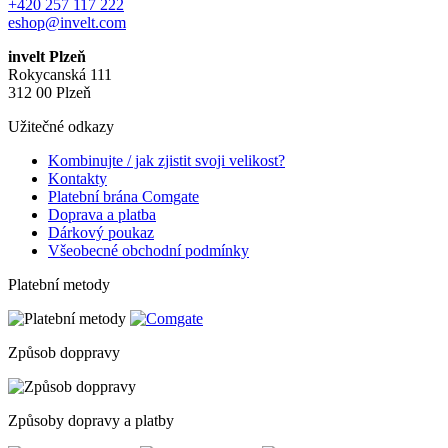
+420 257 117 222
eshop@invelt.com
invelt Plzeň
Rokycanská 111
312 00 Plzeň
Užitečné odkazy
Kombinujte / jak zjistit svoji velikost?
Kontakty
Platební brána Comgate
Doprava a platba
Dárkový poukaz
Všeobecné obchodní podmínky
Platební metody
Způsob doppravy
Způsoby dopravy a platby