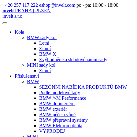
+420 257 117 222
eshop@invelt.com
po - pá: 10:00 - 18:00
invelt
PRAHA | PLZEŇ
invelt s.r.o.
Kola
BMW sady kol
Letní
Zimní
BMW X
Zvýhodněné a skladové zimní sady
MINI sady kol
Zimní
Příslušenství
BMW
SEZÓNNÍ NABÍDKA PRODUKTŮ BMW
Podle modelové řady
BMW ///M Performance
BMW do interiéru
BMW exteriér
BMW péče a vůně
BMW přepravní systémy
BMW Elektromobilita
VÝPRODEJ
MINI