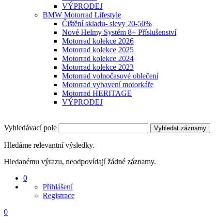
VÝPRODEJ
BMW Motorrad Lifestyle
Čištění skladu- slevy 20-50%
Nové Helmy Systém 8+ Příslušenství
Motorrad kolekce 2026
Motorrad kolekce 2025
Motorrad kolekce 2024
Motorrad kolekce 2023
Motorrad volnočasové oblečení
Motorrad vybavení motorkáře
Motorrad HERITAGE
VÝPRODEJ
Vyhledávací pole
Vyhledat záznamy
Hledáme relevantní výsledky.
Hledanému výrazu, neodpovídají žádné záznamy.
0
Přihlášení
Registrace
0