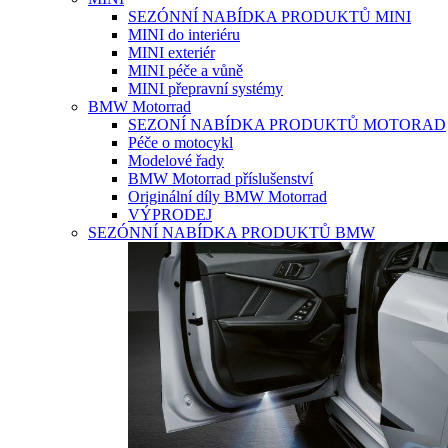
SEZÓNNÍ NABÍDKA PRODUKTŮ MINI
MINI do interiéru
MINI exteriér
MINI péče a vůně
MINI přepravní systémy
BMW Motorrad
SEZONÍ NABÍDKA PRODUKTŮ MOTORAD
Péče o motocykl
Modelové řady
BMW Motorrad příslušenství
Originální díly BMW Motorrad
VÝPRODEJ
SEZÓNNÍ NABÍDKA PRODUKTŮ BMW