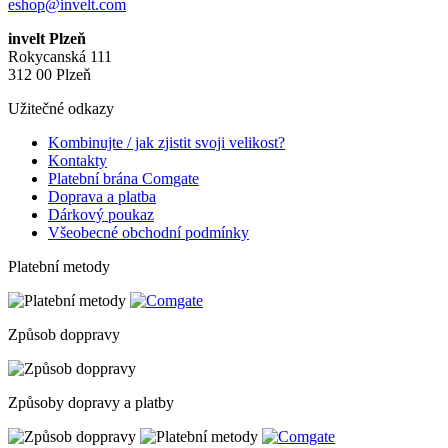
eshop@invelt.com
invelt Plzeň
Rokycanská 111
312 00 Plzeň
Užitečné odkazy
Kombinujte / jak zjistit svoji velikost?
Kontakty
Platební brána Comgate
Doprava a platba
Dárkový poukaz
Všeobecné obchodní podmínky
Platební metody
Způsob doppravy
Způsoby dopravy a platby