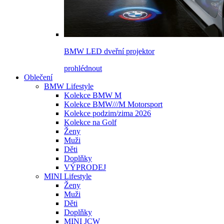
BMW LED dveřní projektor
prohlédnout
Oblečení
BMW Lifestyle
Kolekce BMW M
Kolekce BMW///M Motorsport
Kolekce podzim/zima 2026
Kolekce na Golf
Ženy
Muži
Děti
Doplňky
VÝPRODEJ
MINI Lifestyle
Ženy
Muži
Děti
Doplňky
MINI JCW