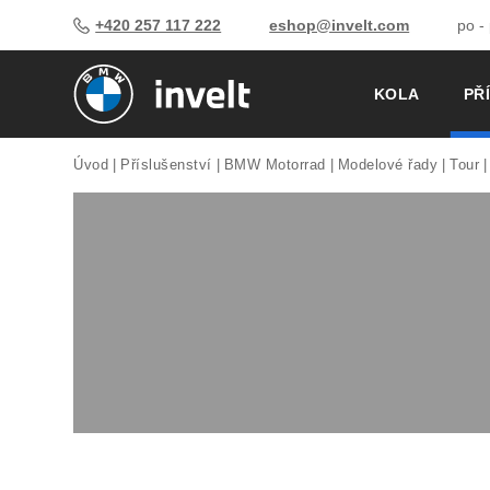
+420 257 117 222
eshop@invelt.com
po -
KOLA
PŘ
Úvod
Příslušenství
BMW Motorrad
Modelové řady
Tour