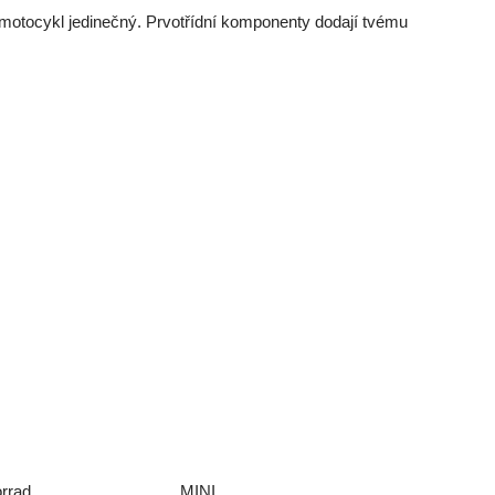
dý motocykl jedinečný. Prvotřídní komponenty dodají tvému
rrad
MINI