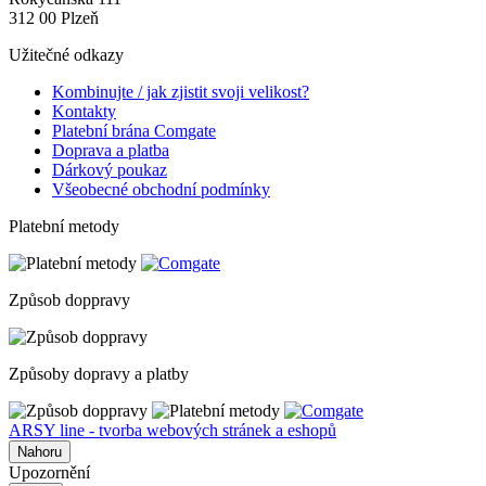
312 00 Plzeň
Užitečné odkazy
Kombinujte / jak zjistit svoji velikost?
Kontakty
Platební brána Comgate
Doprava a platba
Dárkový poukaz
Všeobecné obchodní podmínky
Platební metody
Způsob doppravy
Způsoby dopravy a platby
ARSY line - tvorba webových stránek a eshopů
Nahoru
Upozornění