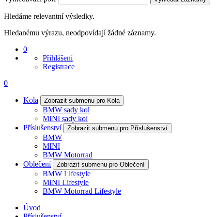
Hledáme relevantní výsledky.
Hledanému výrazu, neodpovídají žádné záznamy.
0
Přihlášení
Registrace
0
Kola
Zobrazit submenu pro Kola
BMW sady kol
MINI sady kol
Příslušenství
Zobrazit submenu pro Příslušenství
BMW
MINI
BMW Motorrad
Oblečení
Zobrazit submenu pro Oblečení
BMW Lifestyle
MINI Lifestyle
BMW Motorrad Lifestyle
Úvod
Příslušenství