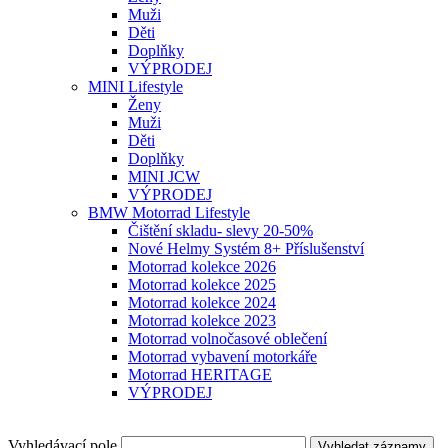
Muži
Děti
Doplňky
VÝPRODEJ
MINI Lifestyle
Ženy
Muži
Děti
Doplňky
MINI JCW
VÝPRODEJ
BMW Motorrad Lifestyle
Čištění skladu- slevy 20-50%
Nové Helmy Systém 8+ Příslušenství
Motorrad kolekce 2026
Motorrad kolekce 2025
Motorrad kolekce 2024
Motorrad kolekce 2023
Motorrad volnočasové oblečení
Motorrad vybavení motorkáře
Motorrad HERITAGE
VÝPRODEJ
Vyhledávací pole
Vyhledat záznamy