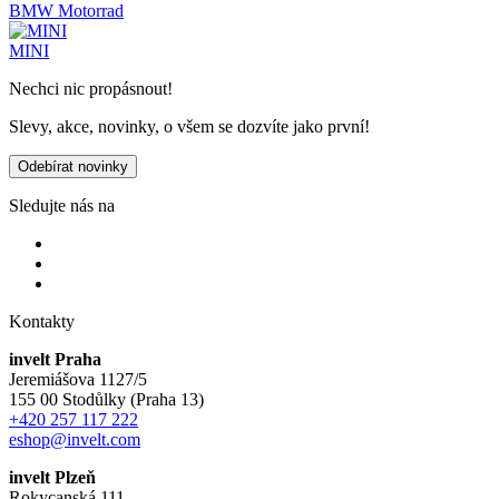
BMW Motorrad
MINI
Nechci nic propásnout!
Slevy, akce, novinky, o všem se dozvíte jako první!
Odebírat novinky
Sledujte nás na
Kontakty
invelt Praha
Jeremiášova 1127/5
155 00 Stodůlky (Praha 13)
+420 257 117 222
eshop@invelt.com
invelt Plzeň
Rokycanská 111