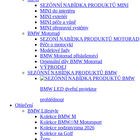
SEZÓNNÍ NABÍDKA PRODUKTŮ MINI
MINI do interiéru
MINI exteriér
MINI péče a vůně
MINI přepravní systémy
BMW Motorrad
SEZONÍ NABÍDKA PRODUKTŮ MOTORAD
Péče o motocykl
Modelové řady
BMW Motorrad příslušenství
Originální díly BMW Motorrad
VÝPRODEJ
SEZÓNNÍ NABÍDKA PRODUKTŮ BMW
BMW LED dveřní projektor
prohlédnout
Oblečení
BMW Lifestyle
Kolekce BMW M
Kolekce BMW///M Motorsport
Kolekce podzim/zima 2026
Kolekce na Golf
Ženy