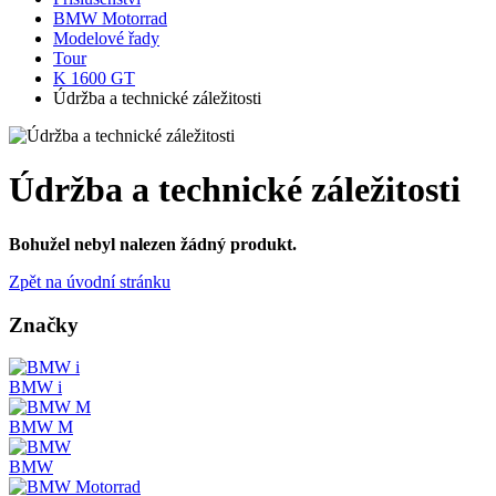
BMW Motorrad
Modelové řady
Tour
K 1600 GT
Údržba a technické záležitosti
Údržba a technické záležitosti
Bohužel nebyl nalezen žádný produkt.
Zpět na úvodní stránku
Značky
BMW i
BMW M
BMW