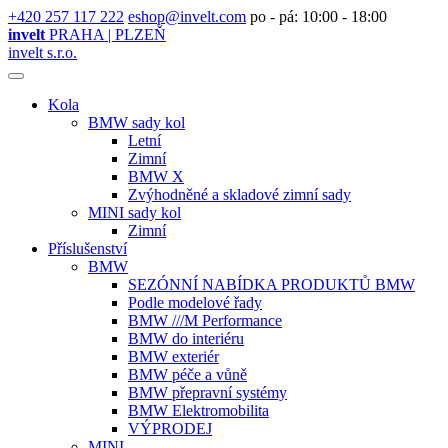
+420 257 117 222
eshop@invelt.com
po - pá: 10:00 - 18:00
invelt
PRAHA | PLZEŇ
invelt s.r.o.
Kola
BMW sady kol
Letní
Zimní
BMW X
Zvýhodněné a skladové zimní sady
MINI sady kol
Zimní
Příslušenství
BMW
SEZÓNNÍ NABÍDKA PRODUKTŮ BMW
Podle modelové řady
BMW ///M Performance
BMW do interiéru
BMW exteriér
BMW péče a vůně
BMW přepravní systémy
BMW Elektromobilita
VÝPRODEJ
MINI