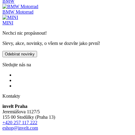
BMW
BMW Motorrad
MINI
Nechci nic propásnout!
Slevy, akce, novinky, o všem se dozvíte jako první!
Odebírat novinky
Sledujte nás na
Kontakty
invelt Praha
Jeremiášova 1127/5
155 00 Stodůlky (Praha 13)
+420 257 117 222
eshop@invelt.com