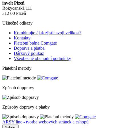
invelt Plzeň
Rokycanská 111
312 00 Plzeň
Užitečné odkazy
Kombinujte / jak zjistit svoji velikost?
Kontakty
Platební brána Comgate
Doprava a platba
Dárkový poukaz
Všeobecné obchodní podmínky
Platební metody
Způsob doppravy
Způsoby dopravy a platby
ARSY line - tvorba webových stránek a eshopů
Nahoru