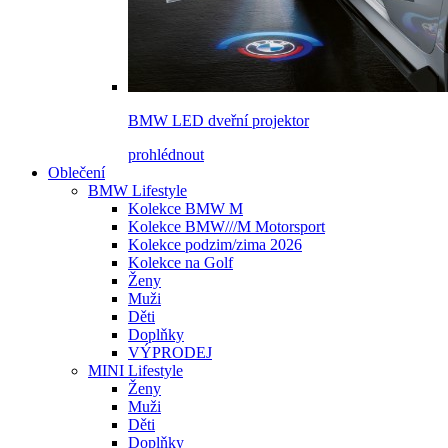
BMW LED dveřní projektor
prohlédnout
Oblečení
BMW Lifestyle
Kolekce BMW M
Kolekce BMW///M Motorsport
Kolekce podzim/zima 2026
Kolekce na Golf
Ženy
Muži
Děti
Doplňky
VÝPRODEJ
MINI Lifestyle
Ženy
Muži
Děti
Doplňky