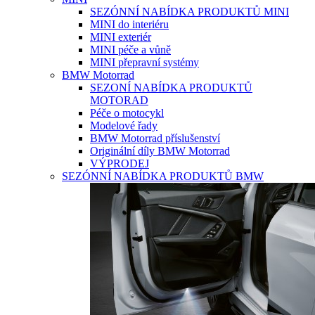
SEZÓNNÍ NABÍDKA PRODUKTŮ MINI
MINI do interiéru
MINI exteriér
MINI péče a vůně
MINI přepravní systémy
BMW Motorrad
SEZONÍ NABÍDKA PRODUKTŮ
MOTORAD
Péče o motocykl
Modelové řady
BMW Motorrad příslušenství
Originální díly BMW Motorrad
VÝPRODEJ
SEZÓNNÍ NABÍDKA PRODUKTŮ BMW