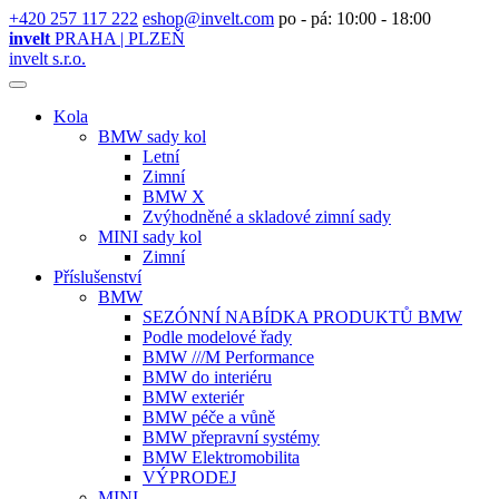
+420 257 117 222
eshop@invelt.com
po - pá: 10:00 - 18:00
invelt
PRAHA | PLZEŇ
invelt s.r.o.
Kola
BMW sady kol
Letní
Zimní
BMW X
Zvýhodněné a skladové zimní sady
MINI sady kol
Zimní
Příslušenství
BMW
SEZÓNNÍ NABÍDKA PRODUKTŮ BMW
Podle modelové řady
BMW ///M Performance
BMW do interiéru
BMW exteriér
BMW péče a vůně
BMW přepravní systémy
BMW Elektromobilita
VÝPRODEJ
MINI