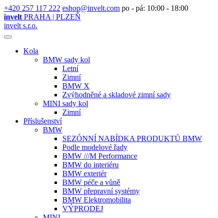
+420 257 117 222
eshop@invelt.com
po - pá: 10:00 - 18:00
invelt
PRAHA | PLZEŇ
invelt s.r.o.
Kola
BMW sady kol
Letní
Zimní
BMW X
Zvýhodněné a skladové zimní sady
MINI sady kol
Zimní
Příslušenství
BMW
SEZÓNNÍ NABÍDKA PRODUKTŮ BMW
Podle modelové řady
BMW ///M Performance
BMW do interiéru
BMW exteriér
BMW péče a vůně
BMW přepravní systémy
BMW Elektromobilita
VÝPRODEJ
MINI