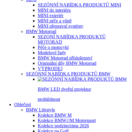
SEZÓNNÍ NABÍDKA PRODUKTŮ MINI
MINI do interiéru
MINI exteriér
MINI péče a vůně
MINI přepravní systémy
BMW Motorrad
SEZONÍ NABÍDKA PRODUKTŮ
MOTORAD
Péče o motocykl
Modelové řady
BMW Motorrad příslušenství
Originální díly BMW Motorrad
VÝPRODEJ
SEZÓNNÍ NABÍDKA PRODUKTŮ BMW
BMW LED dveřní projektor
prohlédnout
Oblečení
BMW Lifestyle
Kolekce BMW M
Kolekce BMW///M Motorsport
Kolekce podzim/zima 2026
Kolekce na Golf