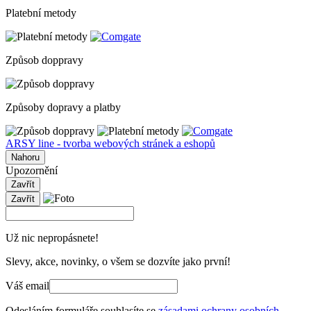
Platební metody
Způsob doppravy
Způsoby dopravy a platby
ARSY line - tvorba webových stránek a eshopů
Nahoru
Upozornění
Zavřít
Zavřít
Už nic nepropásnete!
Slevy, akce, novinky, o všem se dozvíte jako první!
Váš email
Odesláním formuláře souhlasíte se
zásadami ochrany osobních