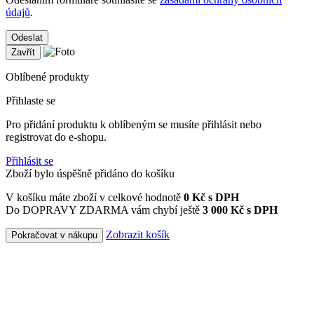
údajů
.
Odeslat
Zavřít
Oblíbené produkty
Přihlaste se
Pro přidání produktu k oblíbeným se musíte přihlásit nebo
registrovat do e-shopu.
Přihlásit se
Zboží bylo úspěšně přidáno do košíku
V košíku máte zboží v celkové hodnotě
0
Kč s DPH
Do DOPRAVY ZDARMA vám chybí ještě
3 000 Kč s DPH
Zobrazit košík
Pokračovat v nákupu