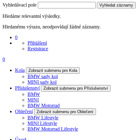
Vyhledávací pole
Vyhledat záznamy
Hledáme relevantní výsledky.
Hledanému výrazu, neodpovídají žádné záznamy.
0
Přihlášení
Registrace
0
Kola
Zobrazit submenu pro Kola
BMW sady kol
MINI sady kol
Příslušenství
Zobrazit submenu pro Příslušenství
BMW
MINI
BMW Motorrad
Oblečení
Zobrazit submenu pro Oblečení
BMW Lifestyle
MINI Lifestyle
BMW Motorrad Lifestyle
Úvod