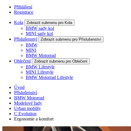
Přihlášení
Registrace
Kola
Zobrazit submenu pro Kola
BMW sady kol
MINI sady kol
Příslušenství
Zobrazit submenu pro Příslušenství
BMW
MINI
BMW Motorrad
Oblečení
Zobrazit submenu pro Oblečení
BMW Lifestyle
MINI Lifestyle
BMW Motorrad Lifestyle
Úvod
Příslušenství
BMW Motorrad
Modelové řady
Urban mobilty
C Evolution
Ergonomie a komfort