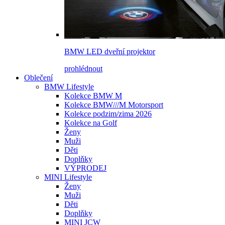
BMW LED dveřní projektor
prohlédnout
Oblečení
BMW Lifestyle
Kolekce BMW M
Kolekce BMW///M Motorsport
Kolekce podzim/zima 2026
Kolekce na Golf
Ženy
Muži
Děti
Doplňky
VÝPRODEJ
MINI Lifestyle
Ženy
Muži
Děti
Doplňky
MINI JCW