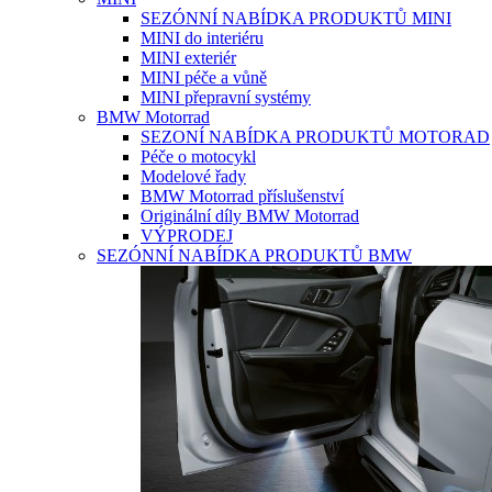
SEZÓNNÍ NABÍDKA PRODUKTŮ MINI
MINI do interiéru
MINI exteriér
MINI péče a vůně
MINI přepravní systémy
BMW Motorrad
SEZONÍ NABÍDKA PRODUKTŮ MOTORAD
Péče o motocykl
Modelové řady
BMW Motorrad příslušenství
Originální díly BMW Motorrad
VÝPRODEJ
SEZÓNNÍ NABÍDKA PRODUKTŮ BMW