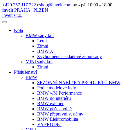
+420 257 117 222
eshop@invelt.com
po - pá: 10:00 - 18:00
invelt
PRAHA | PLZEŇ
invelt s.r.o.
Kola
BMW sady kol
Letní
Zimní
BMW X
Zvýhodněné a skladové zimní sady
MINI sady kol
Zimní
Příslušenství
BMW
SEZÓNNÍ NABÍDKA PRODUKTŮ BMW
Podle modelové řady
BMW ///M Performance
BMW do interiéru
BMW exteriér
BMW péče a vůně
BMW přepravní systémy
BMW Elektromobilita
VÝPRODEJ
MINI