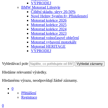
VÝPRODEJ
BMW Motorrad Lifestyle
Čištění skladu- slevy 20-50%
Nové Helmy Systém 8+ Příslušenství
Motorrad kolekce 2026
Motorrad kolekce 2025
Motorrad kolekce 2024
Motorrad kolekce 2023
Motorrad volnočasové oblečení
Motorrad vybavení motorkáře
Motorrad HERITAGE
VÝPRODEJ
Vyhledávací pole
Vyhledat záznamy
Hledáme relevantní výsledky.
Hledanému výrazu, neodpovídají žádné záznamy.
0
Přihlášení
Registrace
0