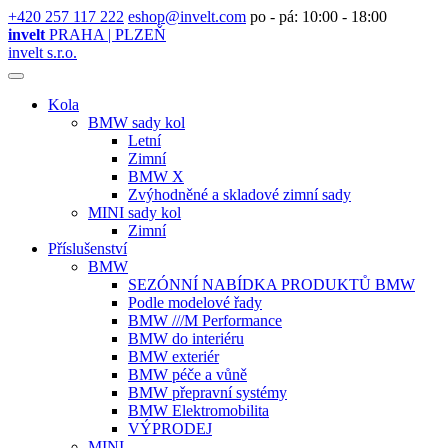
+420 257 117 222
eshop@invelt.com
po - pá: 10:00 - 18:00
invelt
PRAHA | PLZEŇ
invelt s.r.o.
Kola
BMW sady kol
Letní
Zimní
BMW X
Zvýhodněné a skladové zimní sady
MINI sady kol
Zimní
Příslušenství
BMW
SEZÓNNÍ NABÍDKA PRODUKTŮ BMW
Podle modelové řady
BMW ///M Performance
BMW do interiéru
BMW exteriér
BMW péče a vůně
BMW přepravní systémy
BMW Elektromobilita
VÝPRODEJ
MINI