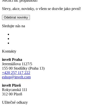
Nechci nic propásnout!
Slevy, akce, novinky, o všem se dozvíte jako první!
Odebírat novinky
Sledujte nás na
Kontakty
invelt Praha
Jeremiášova 1127/5
155 00 Stodůlky (Praha 13)
+420 257 117 222
eshop@invelt.com
invelt Plzeň
Rokycanská 111
312 00 Plzeň
Užitečné odkazy