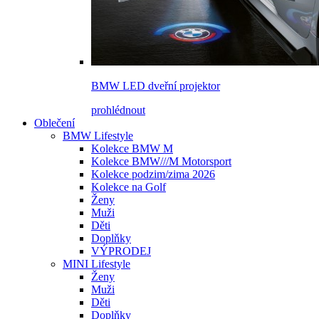
BMW LED dveřní projektor
prohlédnout
Oblečení
BMW Lifestyle
Kolekce BMW M
Kolekce BMW///M Motorsport
Kolekce podzim/zima 2026
Kolekce na Golf
Ženy
Muži
Děti
Doplňky
VÝPRODEJ
MINI Lifestyle
Ženy
Muži
Děti
Doplňky