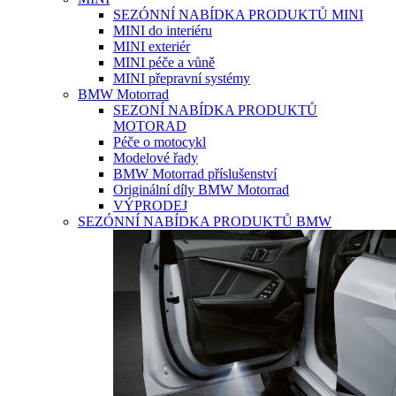
SEZÓNNÍ NABÍDKA PRODUKTŮ MINI
MINI do interiéru
MINI exteriér
MINI péče a vůně
MINI přepravní systémy
BMW Motorrad
SEZONÍ NABÍDKA PRODUKTŮ
MOTORAD
Péče o motocykl
Modelové řady
BMW Motorrad příslušenství
Originální díly BMW Motorrad
VÝPRODEJ
SEZÓNNÍ NABÍDKA PRODUKTŮ BMW