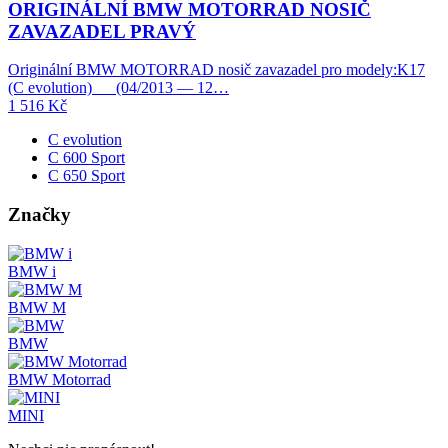
ORIGINÁLNÍ BMW MOTORRAD NOSIČ
ZAVAZADEL PRAVÝ
Originální BMW MOTORRAD nosič zavazadel pro modely:K17
(C evolution) (04/2013 — 12…
1 516
Kč
C evolution
C 600 Sport
C 650 Sport
Značky
BMW i
BMW M
BMW
BMW Motorrad
MINI