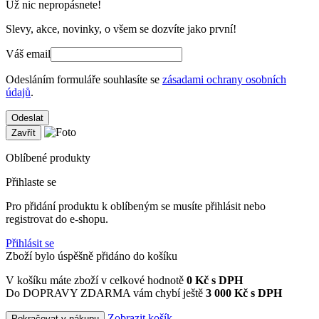
Už nic nepropásnete!
Slevy, akce, novinky, o všem se dozvíte jako první!
Váš email
Odesláním formuláře souhlasíte se
zásadami ochrany osobních
údajů
.
Odeslat
Zavřít
Oblíbené produkty
Přihlaste se
Pro přidání produktu k oblíbeným se musíte přihlásit nebo
registrovat do e-shopu.
Přihlásit se
Zboží bylo úspěšně přidáno do košíku
V košíku máte zboží v celkové hodnotě
0
Kč s DPH
Do DOPRAVY ZDARMA vám chybí ještě
3 000 Kč s DPH
Zobrazit košík
Pokračovat v nákupu