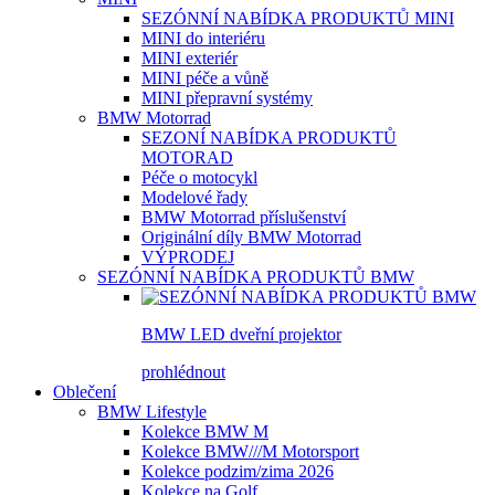
SEZÓNNÍ NABÍDKA PRODUKTŮ MINI
MINI do interiéru
MINI exteriér
MINI péče a vůně
MINI přepravní systémy
BMW Motorrad
SEZONÍ NABÍDKA PRODUKTŮ
MOTORAD
Péče o motocykl
Modelové řady
BMW Motorrad příslušenství
Originální díly BMW Motorrad
VÝPRODEJ
SEZÓNNÍ NABÍDKA PRODUKTŮ BMW
BMW LED dveřní projektor
prohlédnout
Oblečení
BMW Lifestyle
Kolekce BMW M
Kolekce BMW///M Motorsport
Kolekce podzim/zima 2026
Kolekce na Golf