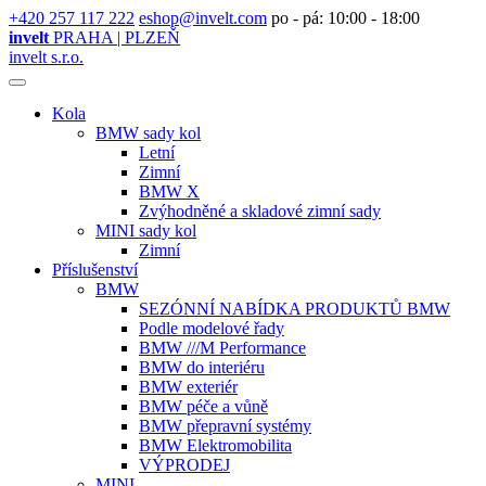
+420 257 117 222
eshop@invelt.com
po - pá: 10:00 - 18:00
invelt
PRAHA | PLZEŇ
invelt s.r.o.
Kola
BMW sady kol
Letní
Zimní
BMW X
Zvýhodněné a skladové zimní sady
MINI sady kol
Zimní
Příslušenství
BMW
SEZÓNNÍ NABÍDKA PRODUKTŮ BMW
Podle modelové řady
BMW ///M Performance
BMW do interiéru
BMW exteriér
BMW péče a vůně
BMW přepravní systémy
BMW Elektromobilita
VÝPRODEJ
MINI