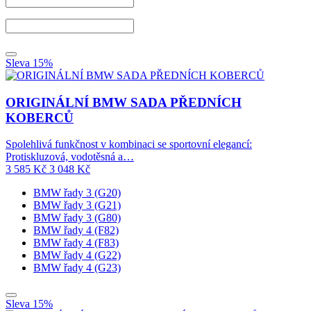
Sleva 15%
ORIGINÁLNÍ BMW SADA PŘEDNÍCH
KOBERCŮ
Spolehlivá funkčnost v kombinaci se sportovní elegancí:
Protiskluzová, vodotěsná a…
3 585
Kč
3 048
Kč
BMW řady 3 (G20)
BMW řady 3 (G21)
BMW řady 3 (G80)
BMW řady 4 (F82)
BMW řady 4 (F83)
BMW řady 4 (G22)
BMW řady 4 (G23)
Sleva 15%