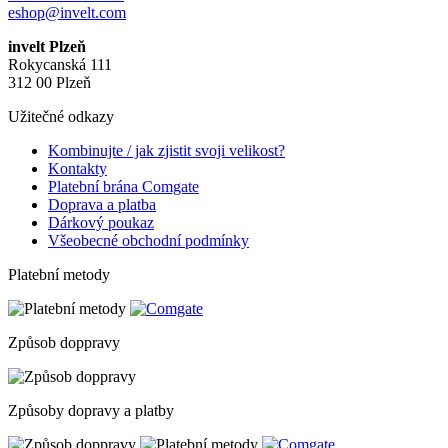
eshop@invelt.com
invelt Plzeň
Rokycanská 111
312 00 Plzeň
Užitečné odkazy
Kombinujte / jak zjistit svoji velikost?
Kontakty
Platební brána Comgate
Doprava a platba
Dárkový poukaz
Všeobecné obchodní podmínky
Platební metody
Způsob doppravy
Způsoby dopravy a platby