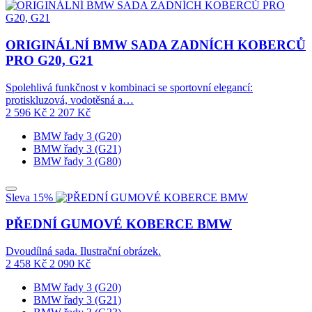
ORIGINÁLNÍ BMW SADA ZADNÍCH KOBERCŮ
PRO G20, G21
Spolehlivá funkčnost v kombinaci se sportovní elegancí:
protiskluzová, vodotěsná a…
2 596
Kč
2 207
Kč
BMW řady 3 (G20)
BMW řady 3 (G21)
BMW řady 3 (G80)
Sleva 15%
PŘEDNÍ GUMOVÉ KOBERCE BMW
Dvoudílná sada. Ilustrační obrázek.
2 458
Kč
2 090
Kč
BMW řady 3 (G20)
BMW řady 3 (G21)