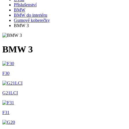
Příslušenství
BMW
BMW do interiéru
Gumové koberečky
BMW 3
BMW 3
F30
G21LCI
F31