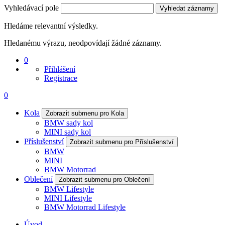
Vyhledávací pole
Vyhledat záznamy
Hledáme relevantní výsledky.
Hledanému výrazu, neodpovídají žádné záznamy.
0
Přihlášení
Registrace
0
Kola
Zobrazit submenu pro Kola
BMW sady kol
MINI sady kol
Příslušenství
Zobrazit submenu pro Příslušenství
BMW
MINI
BMW Motorrad
Oblečení
Zobrazit submenu pro Oblečení
BMW Lifestyle
MINI Lifestyle
BMW Motorrad Lifestyle
Úvod