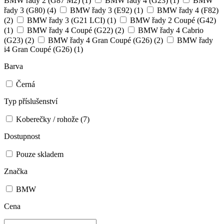
BMW řady 2 (G87 M2)
(1)
BMW řady 4 (G23)
(1)
BMW
řady 3 (G80)
(4)
BMW řady 3 (E92)
(1)
BMW řady 4 (F82)
(2)
BMW řady 3 (G21 LCI)
(1)
BMW řady 2 Coupé (G42)
(1)
BMW řady 4 Coupé (G22)
(2)
BMW řady 4 Cabrio
(G23)
(2)
BMW řady 4 Gran Coupé (G26)
(2)
BMW řady
i4 Gran Coupé (G26)
(1)
Barva
Černá
Typ příslušenství
Koberečky / rohože
(7)
Dostupnost
Pouze skladem
Značka
BMW
Cena