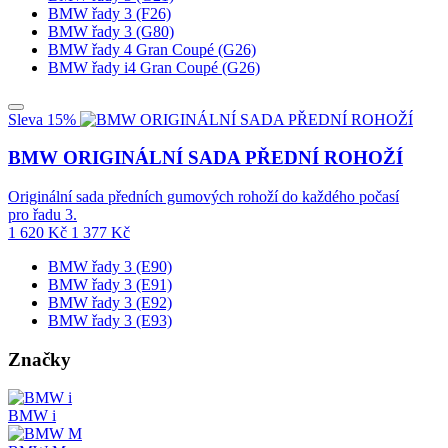
BMW řady 3 (F26)
BMW řady 3 (G80)
BMW řady 4 Gran Coupé (G26)
BMW řady i4 Gran Coupé (G26)
Sleva 15%
BMW ORIGINÁLNÍ SADA PŘEDNÍ ROHOŽÍ
Originální sada předních gumových rohoží do každého počasí
pro řadu 3.
1 620
Kč
1 377
Kč
BMW řady 3 (E90)
BMW řady 3 (E91)
BMW řady 3 (E92)
BMW řady 3 (E93)
Značky
BMW i