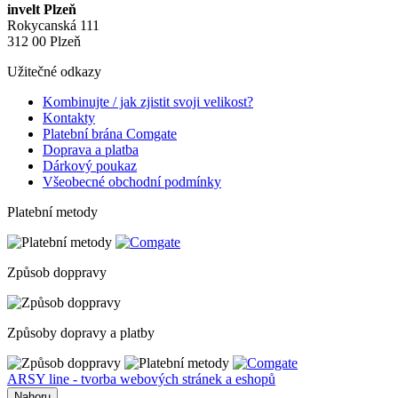
invelt Plzeň
Rokycanská 111
312 00 Plzeň
Užitečné odkazy
Kombinujte / jak zjistit svoji velikost?
Kontakty
Platební brána Comgate
Doprava a platba
Dárkový poukaz
Všeobecné obchodní podmínky
Platební metody
Způsob doppravy
Způsoby dopravy a platby
ARSY line - tvorba webových stránek a eshopů
Nahoru