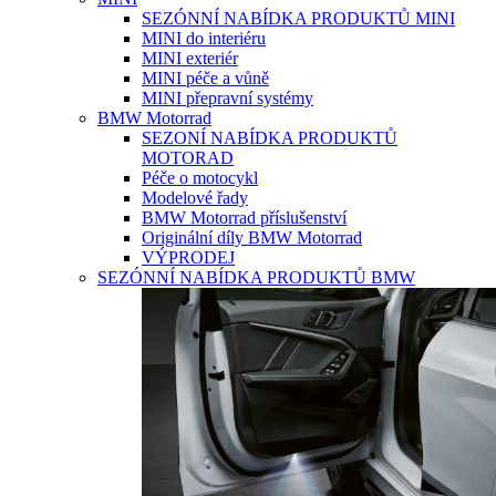
SEZÓNNÍ NABÍDKA PRODUKTŮ MINI
MINI do interiéru
MINI exteriér
MINI péče a vůně
MINI přepravní systémy
BMW Motorrad
SEZONÍ NABÍDKA PRODUKTŮ
MOTORAD
Péče o motocykl
Modelové řady
BMW Motorrad příslušenství
Originální díly BMW Motorrad
VÝPRODEJ
SEZÓNNÍ NABÍDKA PRODUKTŮ BMW