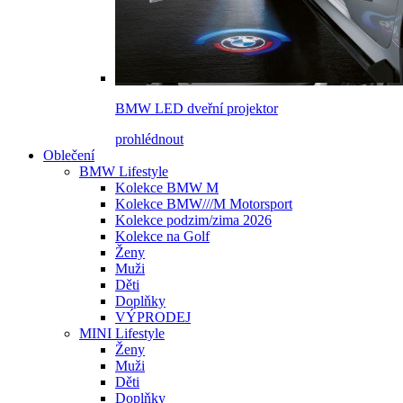
BMW LED dveřní projektor
prohlédnout
Oblečení
BMW Lifestyle
Kolekce BMW M
Kolekce BMW///M Motorsport
Kolekce podzim/zima 2026
Kolekce na Golf
Ženy
Muži
Děti
Doplňky
VÝPRODEJ
MINI Lifestyle
Ženy
Muži
Děti
Doplňky