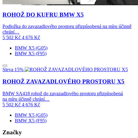
ROHOŽ DO KUFRU BMW X5
Podložka do zavazadlového prostoru přizpůsobená na míru účinně
chrání…
5 502
Kč
4 676
Kč
BMW X5 (G05)
BMW X5 (F95)
Sleva 15%
ROHOŽ ZAVAZADLOVÉHO PROSTORU X5
BMW SA418 rohož do zavazadlového prostoru přizpůsobená
na míru účinně chrání…
5 502
Kč
4 676
Kč
BMW X5 (G05)
BMW X5 (F95)
Značky