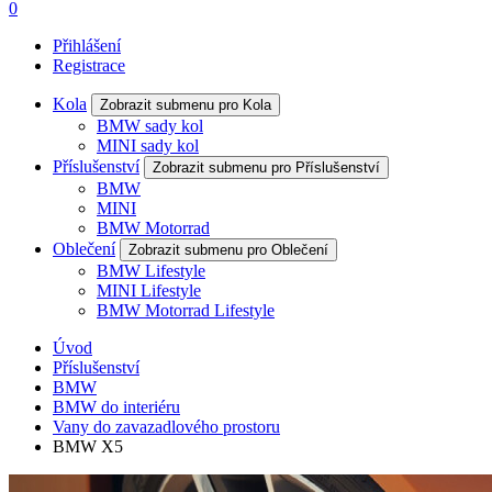
0
Přihlášení
Registrace
Kola
Zobrazit submenu pro Kola
BMW sady kol
MINI sady kol
Příslušenství
Zobrazit submenu pro Příslušenství
BMW
MINI
BMW Motorrad
Oblečení
Zobrazit submenu pro Oblečení
BMW Lifestyle
MINI Lifestyle
BMW Motorrad Lifestyle
Úvod
Příslušenství
BMW
BMW do interiéru
Vany do zavazadlového prostoru
BMW X5