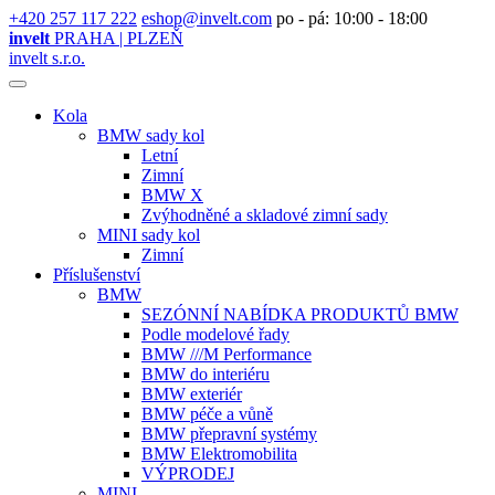
+420 257 117 222
eshop@invelt.com
po - pá: 10:00 - 18:00
invelt
PRAHA | PLZEŇ
invelt s.r.o.
Kola
BMW sady kol
Letní
Zimní
BMW X
Zvýhodněné a skladové zimní sady
MINI sady kol
Zimní
Příslušenství
BMW
SEZÓNNÍ NABÍDKA PRODUKTŮ BMW
Podle modelové řady
BMW ///M Performance
BMW do interiéru
BMW exteriér
BMW péče a vůně
BMW přepravní systémy
BMW Elektromobilita
VÝPRODEJ
MINI