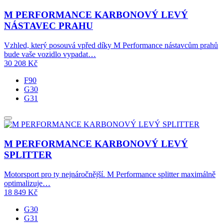
M PERFORMANCE KARBONOVÝ LEVÝ
NÁSTAVEC PRAHU
Vzhled, který posouvá vpřed díky M Performance nástavcům prahů
bude vaše vozidlo vypadat…
30 208
Kč
F90
G30
G31
M PERFORMANCE KARBONOVÝ LEVÝ
SPLITTER
Motorsport pro ty nejnáročnější. M Performance splitter maximálně
optimalizuje…
18 849
Kč
G30
G31