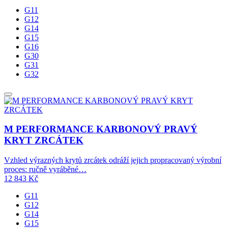
G11
G12
G14
G15
G16
G30
G31
G32
M PERFORMANCE KARBONOVÝ PRAVÝ
KRYT ZRCÁTEK
Vzhled výrazných krytů zrcátek odráží jejich propracovaný výrobní
proces: ručně vyráběné…
12 843
Kč
G11
G12
G14
G15