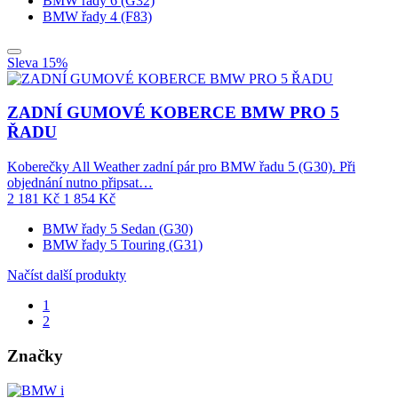
BMW řady 6 (G32)
BMW řady 4 (F83)
Sleva 15%
ZADNÍ GUMOVÉ KOBERCE BMW PRO 5
ŘADU
Koberečky All Weather zadní pár pro BMW řadu 5 (G30). Při
objednání nutno připsat…
2 181
Kč
1 854
Kč
BMW řady 5 Sedan (G30)
BMW řady 5 Touring (G31)
Načíst další produkty
1
2
Značky