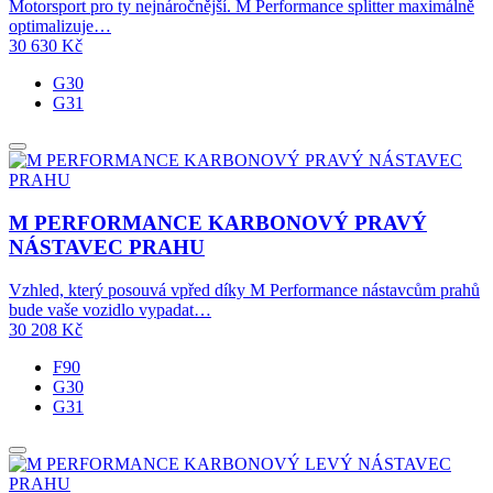
Motorsport pro ty nejnáročnější. M Performance splitter maximálně
optimalizuje…
30 630
Kč
G30
G31
M PERFORMANCE KARBONOVÝ PRAVÝ
NÁSTAVEC PRAHU
Vzhled, který posouvá vpřed díky M Performance nástavcům prahů
bude vaše vozidlo vypadat…
30 208
Kč
F90
G30
G31