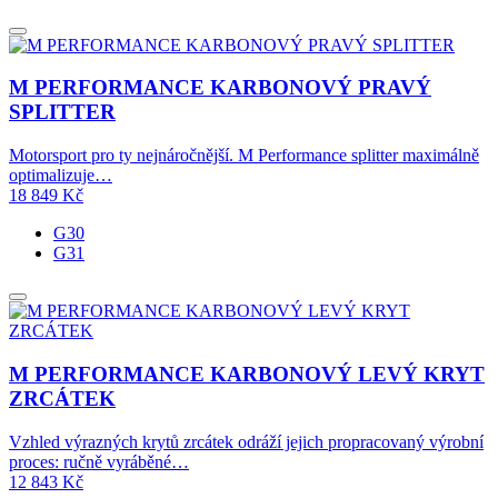
M PERFORMANCE KARBONOVÝ PRAVÝ
SPLITTER
Motorsport pro ty nejnáročnější. M Performance splitter maximálně
optimalizuje…
18 849
Kč
G30
G31
M PERFORMANCE KARBONOVÝ LEVÝ KRYT
ZRCÁTEK
Vzhled výrazných krytů zrcátek odráží jejich propracovaný výrobní
proces: ručně vyráběné…
12 843
Kč