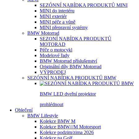
SEZÓNNÍ NABÍDKA PRODUKTŮ MINI
MINI do interiéru
MINI exteriér
MINI péče a vůně
MINI přepravní systémy
BMW Motorrad
SEZONÍ NABÍDKA PRODUKTŮ
MOTORAD
Péče o motocykl
Modelové řady
BMW Motorrad příslušenství
Originální díly BMW Motorrad
VÝPRODEJ
SEZÓNNÍ NABÍDKA PRODUKTŮ BMW
BMW LED dveřní projektor
prohlédnout
Oblečení
BMW Lifestyle
Kolekce BMW M
Kolekce BMW///M Motorsport
Kolekce podzim/zima 2026
Kolekce na Golf