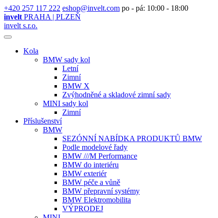
+420 257 117 222
eshop@invelt.com
po - pá: 10:00 - 18:00
invelt
PRAHA | PLZEŇ
invelt s.r.o.
Kola
BMW sady kol
Letní
Zimní
BMW X
Zvýhodněné a skladové zimní sady
MINI sady kol
Zimní
Příslušenství
BMW
SEZÓNNÍ NABÍDKA PRODUKTŮ BMW
Podle modelové řady
BMW ///M Performance
BMW do interiéru
BMW exteriér
BMW péče a vůně
BMW přepravní systémy
BMW Elektromobilita
VÝPRODEJ
MINI