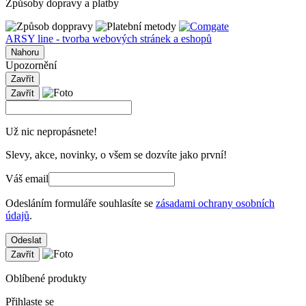
Způsoby dopravy a platby
ARSY line - tvorba webových stránek a eshopů
Nahoru
Upozornění
Zavřít
Zavřít
Už nic nepropásnete!
Slevy, akce, novinky, o všem se dozvíte jako první!
Váš email
Odesláním formuláře souhlasíte se
zásadami ochrany osobních
údajů
.
Odeslat
Zavřít
Oblíbené produkty
Přihlaste se