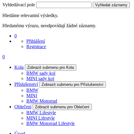
Vyhledávací pole
Vyhledat záznamy
Hledáme relevantní výsledky.
Hledanému výrazu, neodpovídají žádné záznamy.
0
Přihlášení
Registrace
0
Kola
Zobrazit submenu pro Kola
BMW sady kol
MINI sady kol
Příslušenství
Zobrazit submenu pro Příslušenství
BMW
MINI
BMW Motorrad
Oblečení
Zobrazit submenu pro Oblečení
BMW Lifestyle
MINI Lifestyle
BMW Motorrad Lifestyle
Úvod