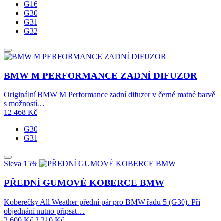
G16
G30
G31
G32
BMW M PERFORMANCE ZADNÍ DIFUZOR
Originální BMW M Performance zadní difuzor v černé matné barvě
s možností…
12 468
Kč
G30
G31
Sleva 15%
PŘEDNÍ GUMOVÉ KOBERCE BMW
Koberečky All Weather přední pár pro BMW řadu 5 (G30). Při
objednání nutno připsat…
2 600
Kč
2 210
Kč