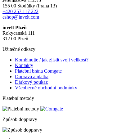
Jeremiášova 1127/5
155 00 Stodůlky (Praha 13)
+420 257 117 222
eshop@invelt.com
invelt Plzeň
Rokycanská 111
312 00 Plzeň
Užitečné odkazy
Kombinujte / jak zjistit svoji velikost?
Kontakty
Platební brána Comgate
Doprava a platba
Dárkový poukaz
Všeobecné obchodní podmínky
Platební metody
Způsob doppravy