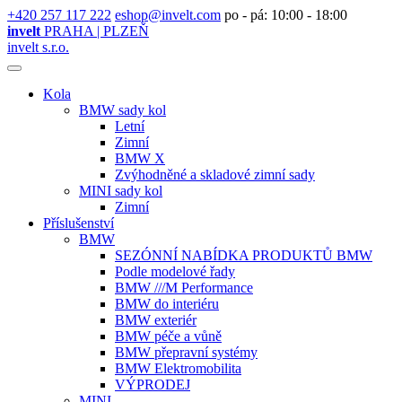
+420 257 117 222
eshop@invelt.com
po - pá: 10:00 - 18:00
invelt
PRAHA | PLZEŇ
invelt s.r.o.
Kola
BMW sady kol
Letní
Zimní
BMW X
Zvýhodněné a skladové zimní sady
MINI sady kol
Zimní
Příslušenství
BMW
SEZÓNNÍ NABÍDKA PRODUKTŮ BMW
Podle modelové řady
BMW ///M Performance
BMW do interiéru
BMW exteriér
BMW péče a vůně
BMW přepravní systémy
BMW Elektromobilita
VÝPRODEJ
MINI