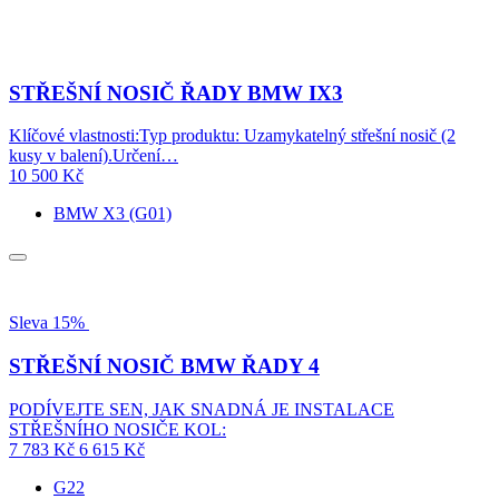
STŘEŠNÍ NOSIČ ŘADY BMW IX3
Klíčové vlastnosti:Typ produktu: Uzamykatelný střešní nosič (2
kusy v balení).Určení…
10 500
Kč
BMW X3 (G01)
Sleva 15%
STŘEŠNÍ NOSIČ BMW ŘADY 4
PODÍVEJTE SEN, JAK SNADNÁ JE INSTALACE
STŘEŠNÍHO NOSIČE KOL:
7 783
Kč
6 615
Kč
G22