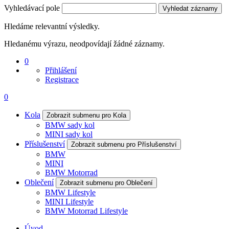
Vyhledávací pole
Vyhledat záznamy
Hledáme relevantní výsledky.
Hledanému výrazu, neodpovídají žádné záznamy.
0
Přihlášení
Registrace
0
Kola
Zobrazit submenu pro Kola
BMW sady kol
MINI sady kol
Příslušenství
Zobrazit submenu pro Příslušenství
BMW
MINI
BMW Motorrad
Oblečení
Zobrazit submenu pro Oblečení
BMW Lifestyle
MINI Lifestyle
BMW Motorrad Lifestyle
Úvod