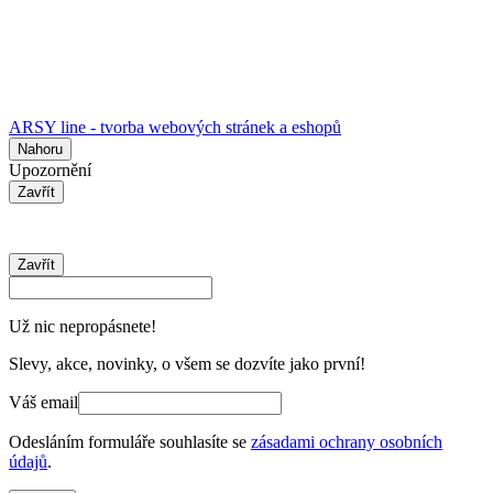
ARSY line - tvorba webových stránek a eshopů
Nahoru
Upozornění
Zavřít
Zavřít
Už nic nepropásnete!
Slevy, akce, novinky, o všem se dozvíte jako první!
Váš email
Odesláním formuláře souhlasíte se
zásadami ochrany osobních
údajů
.