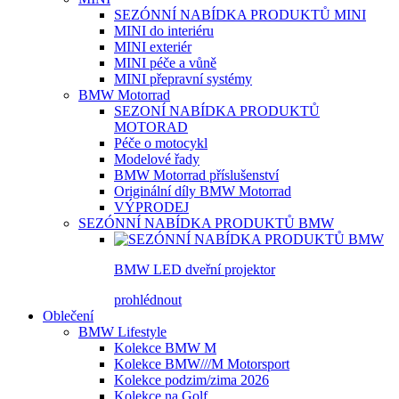
SEZÓNNÍ NABÍDKA PRODUKTŮ MINI
MINI do interiéru
MINI exteriér
MINI péče a vůně
MINI přepravní systémy
BMW Motorrad
SEZONÍ NABÍDKA PRODUKTŮ
MOTORAD
Péče o motocykl
Modelové řady
BMW Motorrad příslušenství
Originální díly BMW Motorrad
VÝPRODEJ
SEZÓNNÍ NABÍDKA PRODUKTŮ BMW
BMW LED dveřní projektor
prohlédnout
Oblečení
BMW Lifestyle
Kolekce BMW M
Kolekce BMW///M Motorsport
Kolekce podzim/zima 2026
Kolekce na Golf