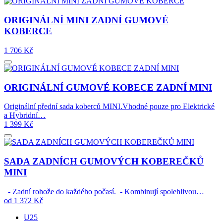
ORIGINÁLNÍ MINI ZADNÍ GUMOVÉ
KOBERCE
1 706
Kč
ORIGINÁLNÍ GUMOVÉ KOBECE ZADNÍ MINI
Originální přední sada koberců MINI.Vhodné pouze pro Elektrické
a Hybridní…
1 399
Kč
SADA ZADNÍCH GUMOVÝCH KOBEREČKŮ
MINI
- Zadní rohože do každého počasí. - Kombinují spolehlivou…
od
1 372
Kč
U25