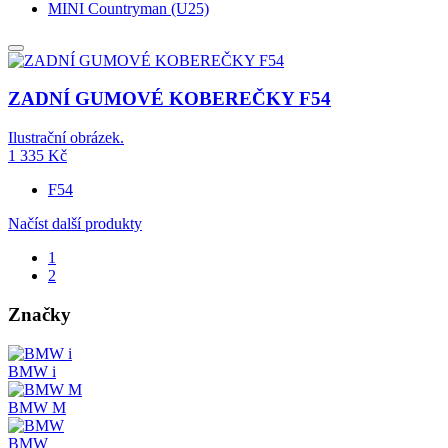
MINI Countryman (U25)
ZADNÍ GUMOVÉ KOBEREČKY F54
Ilustrační obrázek.
1 335
Kč
F54
Načíst další produkty
1
2
Značky
BMW i
BMW M
BMW