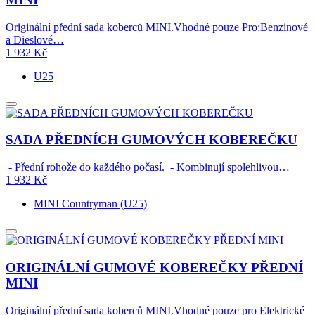
Originální přední sada koberců MINI.Vhodné pouze Pro:Benzinové
a Dieslové…
1 932
Kč
U25
SADA PŘEDNÍCH GUMOVÝCH KOBEREČKU
- Přední rohože do každého počasí. - Kombinují spolehlivou…
1 932
Kč
MINI Countryman (U25)
ORIGINÁLNÍ GUMOVÉ KOBEREČKY PŘEDNÍ
MINI
Originální přední sada koberců MINI.Vhodné pouze pro Elektrické