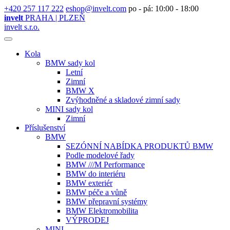
+420 257 117 222
eshop@invelt.com
po - pá: 10:00 - 18:00
invelt
PRAHA | PLZEŇ
invelt s.r.o.
Kola
BMW sady kol
Letní
Zimní
BMW X
Zvýhodněné a skladové zimní sady
MINI sady kol
Zimní
Příslušenství
BMW
SEZÓNNÍ NABÍDKA PRODUKTŮ BMW
Podle modelové řady
BMW ///M Performance
BMW do interiéru
BMW exteriér
BMW péče a vůně
BMW přepravní systémy
BMW Elektromobilita
VÝPRODEJ
MINI