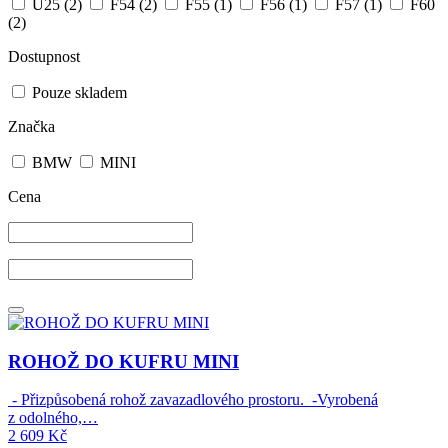
U25
(2)
F54
(2)
F55
(1)
F56
(1)
F57
(1)
F60
(2)
Dostupnost
Pouze skladem
Značka
BMW
MINI
Cena
ROHOŽ DO KUFRU MINI
- Přizpůsobená rohož zavazadlového prostoru. -Vyrobená
z odolného,…
2 609
Kč