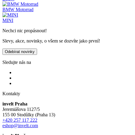
BMW Motorrad
MINI
Nechci nic propásnout!
Slevy, akce, novinky, o všem se dozvíte jako první!
Odebírat novinky
Sledujte nás na
Kontakty
invelt Praha
Jeremiášova 1127/5
155 00 Stodůlky (Praha 13)
+420 257 117 222
eshop@invelt.com