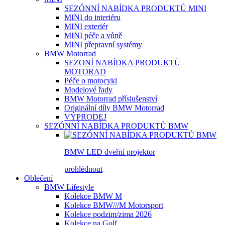
SEZÓNNÍ NABÍDKA PRODUKTŮ MINI
MINI do interiéru
MINI exteriér
MINI péče a vůně
MINI přepravní systémy
BMW Motorrad
SEZONÍ NABÍDKA PRODUKTŮ
MOTORAD
Péče o motocykl
Modelové řady
BMW Motorrad příslušenství
Originální díly BMW Motorrad
VÝPRODEJ
SEZÓNNÍ NABÍDKA PRODUKTŮ BMW
BMW LED dveřní projektor
prohlédnout
Oblečení
BMW Lifestyle
Kolekce BMW M
Kolekce BMW///M Motorsport
Kolekce podzim/zima 2026
Kolekce na Golf