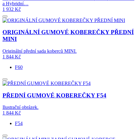
a Hybridní…
1 932
Kč
ORIGINÁLNÍ GUMOVÉ KOBEREČKY PŘEDNÍ
MINI
Originální přední sada koberců MINI.
1 844
Kč
F60
PŘEDNÍ GUMOVÉ KOBEREČKY F54
Ilustrační obrázek.
1 844
Kč
F54