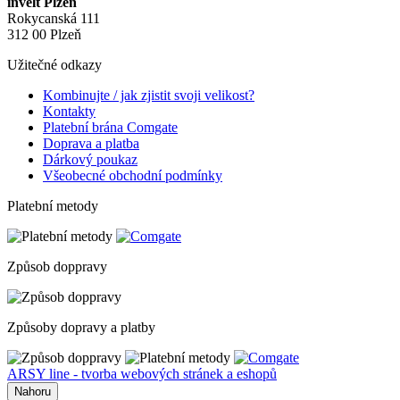
invelt Plzeň
Rokycanská 111
312 00 Plzeň
Užitečné odkazy
Kombinujte / jak zjistit svoji velikost?
Kontakty
Platební brána Comgate
Doprava a platba
Dárkový poukaz
Všeobecné obchodní podmínky
Platební metody
Způsob doppravy
Způsoby dopravy a platby
ARSY line - tvorba webových stránek a eshopů
Nahoru