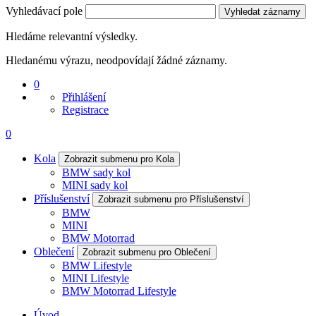
Vyhledávací pole
Vyhledat záznamy
Hledáme relevantní výsledky.
Hledanému výrazu, neodpovídají žádné záznamy.
0
Přihlášení
Registrace
0
Kola
Zobrazit submenu pro Kola
BMW sady kol
MINI sady kol
Příslušenství
Zobrazit submenu pro Příslušenství
BMW
MINI
BMW Motorrad
Oblečení
Zobrazit submenu pro Oblečení
BMW Lifestyle
MINI Lifestyle
BMW Motorrad Lifestyle
Úvod