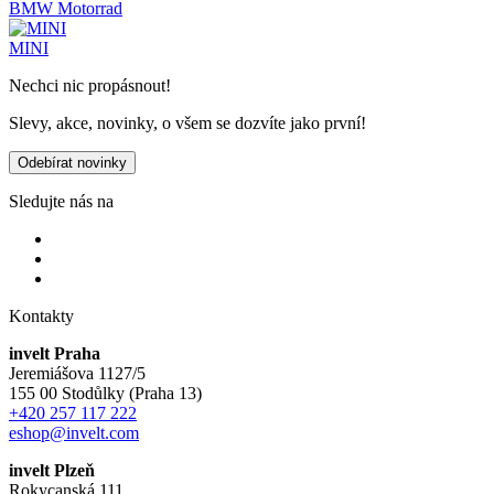
BMW Motorrad
MINI
Nechci nic propásnout!
Slevy, akce, novinky, o všem se dozvíte jako první!
Odebírat novinky
Sledujte nás na
Kontakty
invelt Praha
Jeremiášova 1127/5
155 00 Stodůlky (Praha 13)
+420 257 117 222
eshop@invelt.com
invelt Plzeň
Rokycanská 111