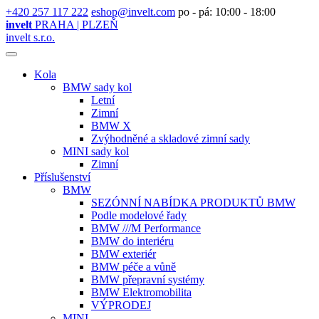
+420 257 117 222
eshop@invelt.com
po - pá: 10:00 - 18:00
invelt
PRAHA | PLZEŇ
invelt s.r.o.
Kola
BMW sady kol
Letní
Zimní
BMW X
Zvýhodněné a skladové zimní sady
MINI sady kol
Zimní
Příslušenství
BMW
SEZÓNNÍ NABÍDKA PRODUKTŮ BMW
Podle modelové řady
BMW ///M Performance
BMW do interiéru
BMW exteriér
BMW péče a vůně
BMW přepravní systémy
BMW Elektromobilita
VÝPRODEJ
MINI