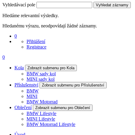
Vyhledávací pole
Vyhledat záznamy
Hledáme relevantní výsledky.
Hledanému výrazu, neodpovídají žádné záznamy.
0
Přihlášení
Registrace
0
Kola
Zobrazit submenu pro Kola
BMW sady kol
MINI sady kol
Příslušenství
Zobrazit submenu pro Příslušenství
BMW
MINI
BMW Motorrad
Oblečení
Zobrazit submenu pro Oblečení
BMW Lifestyle
MINI Lifestyle
BMW Motorrad Lifestyle
Úvod