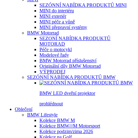
SEZÓNNÍ NABÍDKA PRODUKTŮ MINI
MINI do interiéru
MINI exteriér
MINI péče a vůně
MINI přepravní systémy
BMW Motorrad
SEZONÍ NABÍDKA PRODUKTŮ
MOTORAD
Péče o motocykl
Modelové řady
BMW Motorrad příslušenství
Originální díly BMW Motorrad
VÝPRODEJ
SEZÓNNÍ NABÍDKA PRODUKTŮ BMW
BMW LED dveřní projektor
prohlédnout
Oblečení
BMW Lifestyle
Kolekce BMW M
Kolekce BMW///M Motorsport
Kolekce podzim/zima 2026
Kolekce na Golf