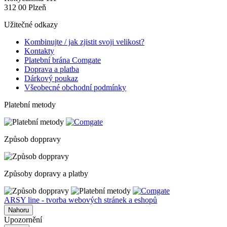
312 00 Plzeň
Užitečné odkazy
Kombinujte / jak zjistit svoji velikost?
Kontakty
Platební brána Comgate
Doprava a platba
Dárkový poukaz
Všeobecné obchodní podmínky
Platební metody
Způsob doppravy
Způsoby dopravy a platby
ARSY line - tvorba webových stránek a eshopů
Nahoru
Upozornění