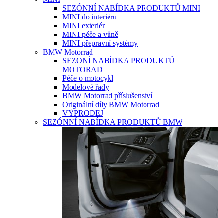
SEZÓNNÍ NABÍDKA PRODUKTŮ MINI
MINI do interiéru
MINI exteriér
MINI péče a vůně
MINI přepravní systémy
BMW Motorrad
SEZONÍ NABÍDKA PRODUKTŮ
MOTORAD
Péče o motocykl
Modelové řady
BMW Motorrad příslušenství
Originální díly BMW Motorrad
VÝPRODEJ
SEZÓNNÍ NABÍDKA PRODUKTŮ BMW