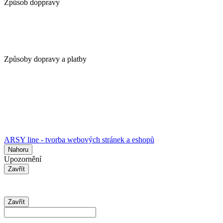
Způsob doppravy
Způsoby dopravy a platby
ARSY line - tvorba webových stránek a eshopů
Nahoru
Upozornění
Zavřít
Zavřít