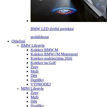
BMW LED dveřní projektor
prohlédnout
Oblečení
BMW Lifestyle
Kolekce BMW M
Kolekce BMW///M Motorsport
Kolekce podzim/zima 2026
Kolekce na Golf
Ženy
Muži
Děti
Doplňky
VÝPRODEJ
MINI Lifestyle
Ženy
Muži
Děti
Doplňky