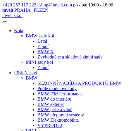
+420 257 117 222
eshop@invelt.com
po - pá: 10:00 - 18:00
invelt
PRAHA | PLZEŇ
invelt s.r.o.
Kola
BMW sady kol
Letní
Zimní
BMW X
Zvýhodněné a skladové zimní sady
MINI sady kol
Zimní
Příslušenství
BMW
SEZÓNNÍ NABÍDKA PRODUKTŮ BMW
Podle modelové řady
BMW ///M Performance
BMW do interiéru
BMW exteriér
BMW péče a vůně
BMW přepravní systémy
BMW Elektromobilita
VÝPRODEJ
MINI