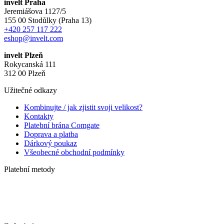
invelt Praha
Jeremiášova 1127/5
155 00 Stodůlky (Praha 13)
+420 257 117 222
eshop@invelt.com
invelt Plzeň
Rokycanská 111
312 00 Plzeň
Užitečné odkazy
Kombinujte / jak zjistit svoji velikost?
Kontakty
Platební brána Comgate
Doprava a platba
Dárkový poukaz
Všeobecné obchodní podmínky
Platební metody