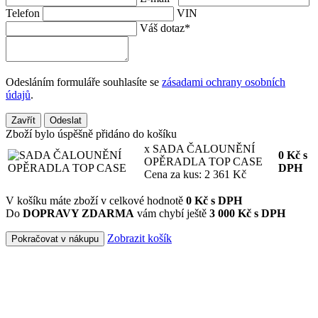
Telefon
VIN
Váš dotaz
*
Odesláním formuláře souhlasíte se
zásadami ochrany osobních
údajů
.
Zavřít
Odeslat
Zboží bylo úspěšně přidáno do košíku
x SADA ČALOUNĚNÍ
0
Kč
s
OPĚRADLA TOP CASE
DPH
Cena za kus: 2 361 Kč
V košíku máte zboží v celkové hodnotě
0
Kč s DPH
Do
DOPRAVY ZDARMA
vám chybí ještě
3 000 Kč s DPH
Zobrazit košík
Pokračovat v nákupu