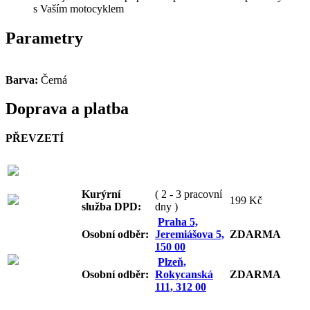
s Vaším motocyklem
Parametry
Barva:
Černá
Doprava a platba
PŘEVZETÍ
Kurýrní
( 2 - 3 pracovní
199 Kč
služba DPD:
dny )
Praha 5,
Osobní odb
ěr:
Jeremiášova 5,
ZDARMA
150 00
Plzeň,
Osobní odb
ěr:
Rokycanská
ZDARMA
111, 312 00