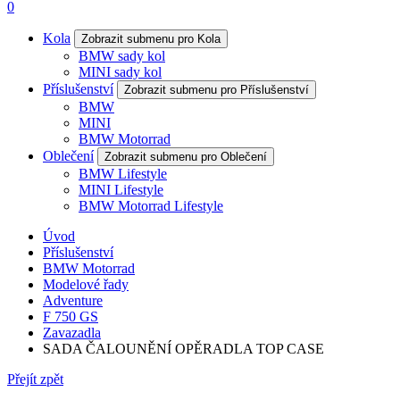
0
Kola
Zobrazit submenu pro Kola
BMW sady kol
MINI sady kol
Příslušenství
Zobrazit submenu pro Příslušenství
BMW
MINI
BMW Motorrad
Oblečení
Zobrazit submenu pro Oblečení
BMW Lifestyle
MINI Lifestyle
BMW Motorrad Lifestyle
Úvod
Příslušenství
BMW Motorrad
Modelové řady
Adventure
F 750 GS
Zavazadla
SADA ČALOUNĚNÍ OPĚRADLA TOP CASE
Přejít zpět