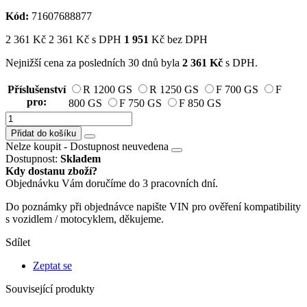
Kód:
71607688877
2 361
Kč
2 361
Kč
s DPH
1 951
Kč bez DPH
Nejnižší cena za posledních 30 dnů byla
2 361
Kč
s DPH.
Příslušenství
R 1200 GS
R 1250 GS
F 700 GS
F
pro:
800 GS
F 750 GS
F 850 GS
Přidat do košíku
Nelze koupit -
Dostupnost neuvedena
Dostupnost:
Skladem
Kdy dostanu zboží?
Objednávku Vám doručíme do 3 pracovních dní.
Do poznámky při objednávce napište VIN pro ověření kompatibility
s vozidlem / motocyklem, děkujeme.
Sdílet
Zeptat se
Související produkty