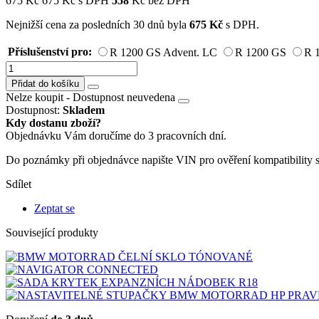
675
Kč
675
Kč
s DPH
558
Kč bez DPH
Nejnižší cena za posledních 30 dnů byla
675
Kč
s DPH.
Příslušenství pro:
R 1200 GS Advent. LC
R 1200 GS
R 
Přidat do košíku
Nelze koupit -
Dostupnost neuvedena
Dostupnost:
Skladem
Kdy dostanu zboží?
Objednávku Vám doručíme do 3 pracovních dní.
Do poznámky při objednávce napište VIN pro ověření kompatibility 
Sdílet
Zeptat se
Související produkty