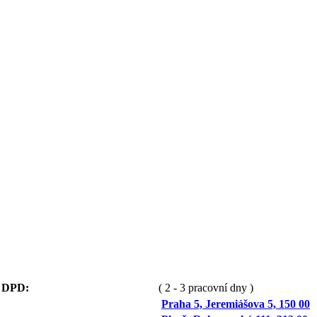
a DPD:
( 2 - 3 pracovní dny )
Praha 5, Jeremiášova 5, 150 00