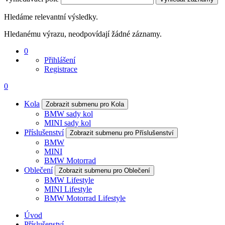
Hledáme relevantní výsledky.
Hledanému výrazu, neodpovídají žádné záznamy.
0
Přihlášení
Registrace
0
Kola
Zobrazit submenu pro Kola
BMW sady kol
MINI sady kol
Příslušenství
Zobrazit submenu pro Příslušenství
BMW
MINI
BMW Motorrad
Oblečení
Zobrazit submenu pro Oblečení
BMW Lifestyle
MINI Lifestyle
BMW Motorrad Lifestyle
Úvod
Příslušenství