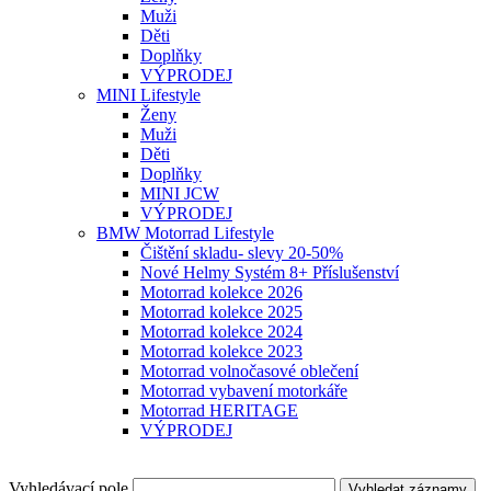
Muži
Děti
Doplňky
VÝPRODEJ
MINI Lifestyle
Ženy
Muži
Děti
Doplňky
MINI JCW
VÝPRODEJ
BMW Motorrad Lifestyle
Čištění skladu- slevy 20-50%
Nové Helmy Systém 8+ Příslušenství
Motorrad kolekce 2026
Motorrad kolekce 2025
Motorrad kolekce 2024
Motorrad kolekce 2023
Motorrad volnočasové oblečení
Motorrad vybavení motorkáře
Motorrad HERITAGE
VÝPRODEJ
Vyhledávací pole
Vyhledat záznamy