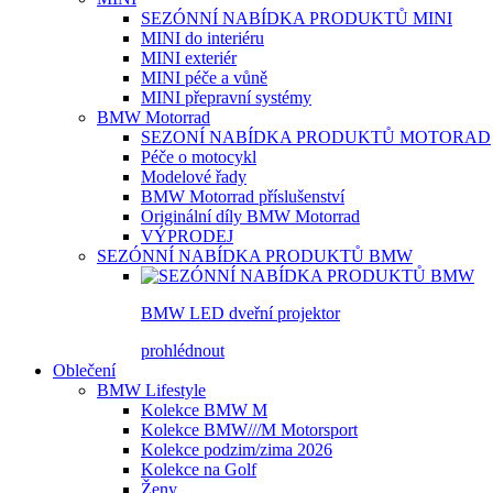
SEZÓNNÍ NABÍDKA PRODUKTŮ MINI
MINI do interiéru
MINI exteriér
MINI péče a vůně
MINI přepravní systémy
BMW Motorrad
SEZONÍ NABÍDKA PRODUKTŮ MOTORAD
Péče o motocykl
Modelové řady
BMW Motorrad příslušenství
Originální díly BMW Motorrad
VÝPRODEJ
SEZÓNNÍ NABÍDKA PRODUKTŮ BMW
BMW LED dveřní projektor
prohlédnout
Oblečení
BMW Lifestyle
Kolekce BMW M
Kolekce BMW///M Motorsport
Kolekce podzim/zima 2026
Kolekce na Golf
Ženy