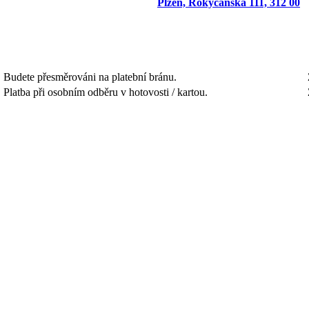
Plzeň, Rokycanská 111, 312 00
Budete přesměrováni na platební bránu.
Platba při osobním odběru v hotovosti / kartou.