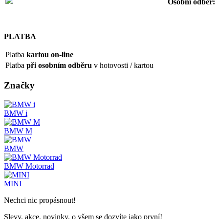
Osobní odb
ěr:
PLATBA
Platba
kartou on-line
Platba
při osobním odběru
v hotovosti / kartou
Značky
BMW i
BMW M
BMW
BMW Motorrad
MINI
Nechci nic propásnout!
Slevy, akce, novinky, o všem se dozvíte jako první!