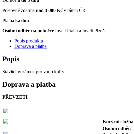
Doručení
do 3 dnů
Poštovné zdarma
nad 3 000 Kč
v rámci ČR
Platba
kartou
Osobní odběr na pobočce
Invelt Praha a Invelt Plzeň
Popis produktu
Doprava a platba
Popis
Stavitelný zámek pro vario kufry.
Doprava a platba
PŘEVZETÍ
Kurýrní služb
Osobní odb
ěr: