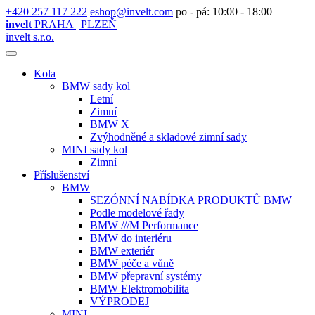
+420 257 117 222
eshop@invelt.com
po - pá: 10:00 - 18:00
invelt
PRAHA | PLZEŇ
invelt s.r.o.
Kola
BMW sady kol
Letní
Zimní
BMW X
Zvýhodněné a skladové zimní sady
MINI sady kol
Zimní
Příslušenství
BMW
SEZÓNNÍ NABÍDKA PRODUKTŮ BMW
Podle modelové řady
BMW ///M Performance
BMW do interiéru
BMW exteriér
BMW péče a vůně
BMW přepravní systémy
BMW Elektromobilita
VÝPRODEJ
MINI