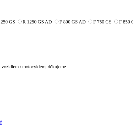
1250 GS
R 1250 GS AD
F 800 GS AD
F 750 GS
F 850 
s vozidlem / motocyklem, děkujeme.