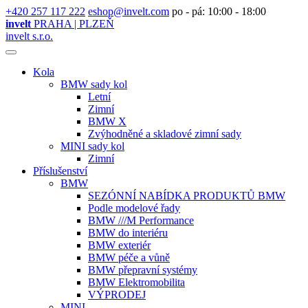
+420 257 117 222
eshop@invelt.com
po - pá: 10:00 - 18:00
invelt
PRAHA | PLZEŇ
invelt s.r.o.
Kola
BMW sady kol
Letní
Zimní
BMW X
Zvýhodněné a skladové zimní sady
MINI sady kol
Zimní
Příslušenství
BMW
SEZÓNNÍ NABÍDKA PRODUKTŮ BMW
Podle modelové řady
BMW ///M Performance
BMW do interiéru
BMW exteriér
BMW péče a vůně
BMW přepravní systémy
BMW Elektromobilita
VÝPRODEJ
MINI