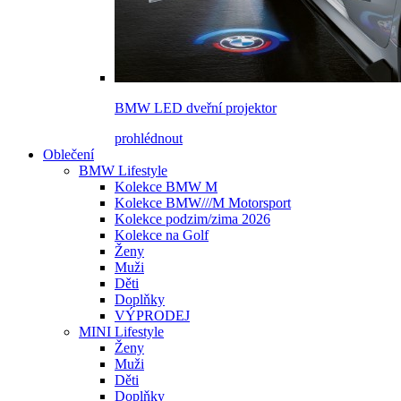
BMW LED dveřní projektor
prohlédnout
Oblečení
BMW Lifestyle
Kolekce BMW M
Kolekce BMW///M Motorsport
Kolekce podzim/zima 2026
Kolekce na Golf
Ženy
Muži
Děti
Doplňky
VÝPRODEJ
MINI Lifestyle
Ženy
Muži
Děti
Doplňky