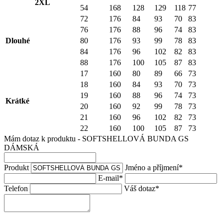
2XL
54
168
128
129
118
77
72
176
84
93
70
83
76
176
88
96
74
83
Dlouhé
80
176
93
99
78
83
84
176
96
102
82
83
88
176
100
105
87
83
17
160
80
89
66
73
18
160
84
93
70
73
19
160
88
96
74
73
Krátké
20
160
92
99
78
73
21
160
96
102
82
73
22
160
100
105
87
73
Mám dotaz k produktu - SOFTSHELLOVÁ BUNDA GS
DÁMSKÁ
Produkt
Jméno a příjmení
*
E-mail
*
Telefon
Váš dotaz
*