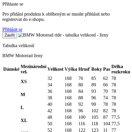
Přihlaste se
Pro přidání produktu k oblíbeným se musíte přihlásit nebo
registrovat do e-shopu.
Přihlásit se
Zavřít
Tabulka velikostí
BMW Motorrad ženy
Mezinárodní
Délka
Dámské
Velikost
Výška
Hruď
Boky
Pas
vel.
rozkroku
32
168
76
85
62
78
XS
34
168
80
89
66
78
36
168
84
93
70
78
M
38
168
88
96
74
78
40
168
92
99
78
78
L
42
168
96
102
82
78
48
168
100
105
87
77,5
XL
50
168
116
118
104
77,5
52
168
122
123
11
77