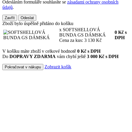
Odesláním formuláře souhlasíte se
zásadami ochrany osobních
údajů
.
Zavřít
Odeslat
Zboží bylo úspěšně přidáno do košíku
x SOFTSHELLOVÁ
0
Kč
s
BUNDA GS DÁMSKÁ
DPH
Cena za kus: 3 130 Kč
V košíku máte zboží v celkové hodnotě
0
Kč s DPH
Do
DOPRAVY ZDARMA
vám chybí ještě
3 000 Kč s DPH
Zobrazit košík
Pokračovat v nákupu