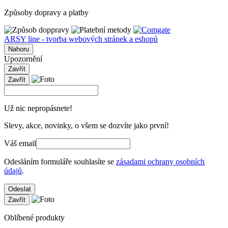
Způsoby dopravy a platby
ARSY line - tvorba webových stránek a eshopů
Nahoru
Upozornění
Zavřít
Zavřít
Už nic nepropásnete!
Slevy, akce, novinky, o všem se dozvíte jako první!
Váš email
Odesláním formuláře souhlasíte se
zásadami ochrany osobních
údajů
.
Odeslat
Zavřít
Oblíbené produkty