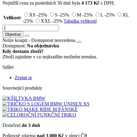
Nejnižší cena za posledních 30 dnů byla
4 173
Kč
s DPH.
XS
-25%
S
-25%
M
-25%
L
-25%
XL
Velikost:
-25%
XXL
-25%
Tabulka velikostí
Objednat
Nelze koupit -
Dostupnost neuvedena
Dostupnost:
Na objednávku
Kdy dostanu zboží?
Zboží zajistíme v co nejkratším možném termínu.
Sdílet
Zeptat se
Související produkty
Doručení
do 3 dnů
Poštovné zdarma
nad 3 000 Kč
v rámci ČR