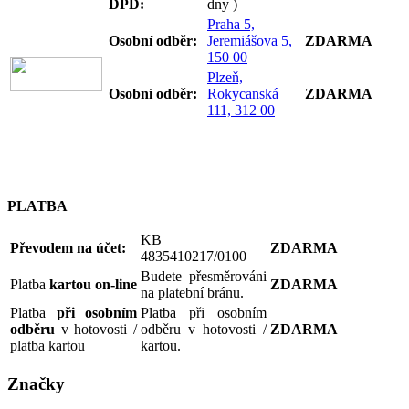
DPD:
dny )
Praha 5,
Osobní odb
ěr:
Jeremiášova 5,
ZDARMA
150 00
Plzeň,
Osobní odb
ěr:
Rokycanská
ZDARMA
111, 312 00
PLATBA
KB
Převodem na účet:
ZDARMA
4835410217/0100
Budete přesměrováni
Platba
kartou on-line
ZDARMA
na platební bránu.
Platba
při osobním
Platba při osobním
odběru
v hotovosti /
odběru v hotovosti /
ZDARMA
platba kartou
kartou.
Značky