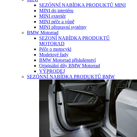
SEZÓNNÍ NABÍDKA PRODUKTŮ MINI
MINI do interiéru
MINI exteriér
MINI péče a vůně
MINI přepravní systémy
BMW Motorrad
SEZONÍ NABÍDKA PRODUKTŮ
MOTORAD
Péče o motocykl
Modelové řady
BMW Motorrad příslušenství
Originální díly BMW Motorrad
VÝPRODEJ
SEZÓNNÍ NABÍDKA PRODUKTŮ BMW