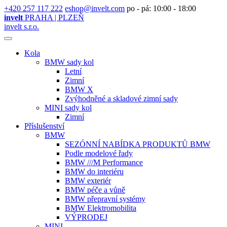
+420 257 117 222
eshop@invelt.com
po - pá: 10:00 - 18:00
invelt
PRAHA | PLZEŇ
invelt s.r.o.
Kola
BMW sady kol
Letní
Zimní
BMW X
Zvýhodněné a skladové zimní sady
MINI sady kol
Zimní
Příslušenství
BMW
SEZÓNNÍ NABÍDKA PRODUKTŮ BMW
Podle modelové řady
BMW ///M Performance
BMW do interiéru
BMW exteriér
BMW péče a vůně
BMW přepravní systémy
BMW Elektromobilita
VÝPRODEJ
MINI