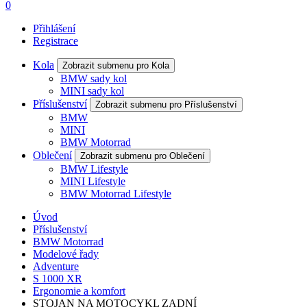
0
Přihlášení
Registrace
Kola
Zobrazit submenu pro Kola
BMW sady kol
MINI sady kol
Příslušenství
Zobrazit submenu pro Příslušenství
BMW
MINI
BMW Motorrad
Oblečení
Zobrazit submenu pro Oblečení
BMW Lifestyle
MINI Lifestyle
BMW Motorrad Lifestyle
Úvod
Příslušenství
BMW Motorrad
Modelové řady
Adventure
S 1000 XR
Ergonomie a komfort
STOJAN NA MOTOCYKL ZADNÍ