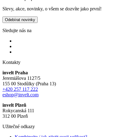
Slevy, akce, novinky, o všem se dozvíte jako první!
Odebírat novinky
Sledujte nás na
Kontakty
invelt Praha
Jeremiášova 1127/5
155 00 Stodůlky (Praha 13)
+420 257 117 222
eshop@invelt.com
invelt Plzeň
Rokycanská 111
312 00 Plzeň
Užitečné odkazy
Kombinujte / jak zjistit svoji velikost?