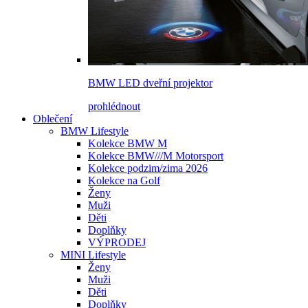
BMW LED dveřní projektor
prohlédnout
Oblečení
BMW Lifestyle
Kolekce BMW M
Kolekce BMW///M Motorsport
Kolekce podzim/zima 2026
Kolekce na Golf
Ženy
Muži
Děti
Doplňky
VÝPRODEJ
MINI Lifestyle
Ženy
Muži
Děti
Doplňky