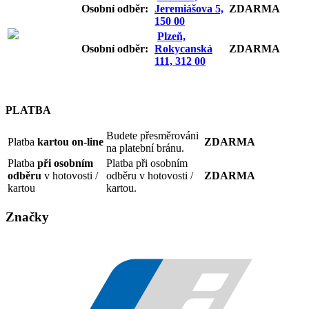
Osobní odb
ěr:
Jeremiášova 5,
ZDARMA
150 00
Plzeň,
Osobní odb
ěr:
Rokycanská
ZDARMA
111, 312 00
PLATBA
Budete přesměrováni
Platba
kartou on-line
ZDARMA
na platební bránu.
Platba
při osobním
Platba při osobním
odběru
v hotovosti /
odběru v hotovosti /
ZDARMA
kartou
kartou.
Značky