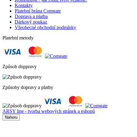
Kontakty
Platební brána Comgate
Doprava a platba
Dárkový poukaz
Všeobecné obchodní podmínky
Platební metody
Způsob doppravy
Způsoby dopravy a platby
ARSY line - tvorba webových stránek a eshopů
Nahoru