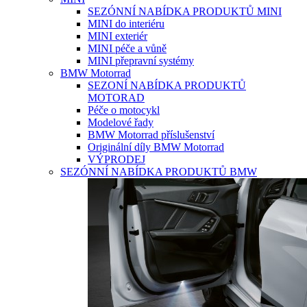
SEZÓNNÍ NABÍDKA PRODUKTŮ MINI
MINI do interiéru
MINI exteriér
MINI péče a vůně
MINI přepravní systémy
BMW Motorrad
SEZONÍ NABÍDKA PRODUKTŮ
MOTORAD
Péče o motocykl
Modelové řady
BMW Motorrad příslušenství
Originální díly BMW Motorrad
VÝPRODEJ
SEZÓNNÍ NABÍDKA PRODUKTŮ BMW