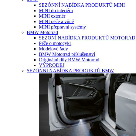
SEZÓNNÍ NABÍDKA PRODUKTŮ MINI
MINI do interiéru
MINI exteriér
MINI péče a vůně
MINI přepravní systémy
BMW Motorrad
SEZONÍ NABÍDKA PRODUKTŮ MOTORAD
Péče o motocykl
Modelové řady
BMW Motorrad příslušenství
Originální díly BMW Motorrad
VÝPRODEJ
SEZÓNNÍ NABÍDKA PRODUKTŮ BMW