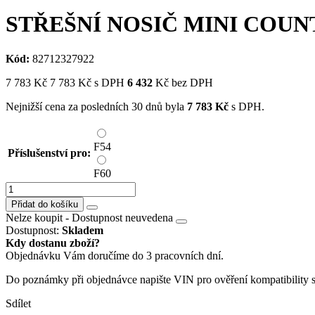
STŘEŠNÍ NOSIČ MINI COU
Kód:
82712327922
7 783
Kč
7 783
Kč
s DPH
6 432
Kč bez DPH
Nejnižší cena za posledních 30 dnů byla
7 783
Kč
s DPH.
F54
Příslušenství pro:
F60
Přidat do košíku
Nelze koupit -
Dostupnost neuvedena
Dostupnost:
Skladem
Kdy dostanu zboží?
Objednávku Vám doručíme do 3 pracovních dní.
Do poznámky při objednávce napište VIN pro ověření kompatibility 
Sdílet