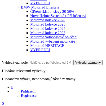
VÝPRODEJ
BMW Motorrad Lifestyle
Čištění skladu- slevy 20-50%
Nové Helmy Systém 8+ Příslušenství
Motorrad kolekce 2026
Motorrad kolekce 2025
Motorrad kolekce 2024
Motorrad kolekce 2023
Motorrad volnočasové oblečení
Motorrad vybavení motorkáře
Motorrad HERITAGE
VÝPRODEJ
Vyhledávací pole
Vyhledat záznamy
Hledáme relevantní výsledky.
Hledanému výrazu, neodpovídají žádné záznamy.
0
Přihlášení
Registrace
0