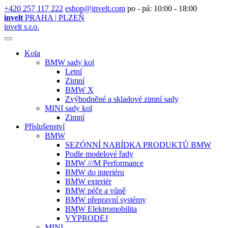
+420 257 117 222
eshop@invelt.com
po - pá: 10:00 - 18:00
invelt
PRAHA | PLZEŇ
invelt s.r.o.
Kola
BMW sady kol
Letní
Zimní
BMW X
Zvýhodněné a skladové zimní sady
MINI sady kol
Zimní
Příslušenství
BMW
SEZÓNNÍ NABÍDKA PRODUKTŮ BMW
Podle modelové řady
BMW ///M Performance
BMW do interiéru
BMW exteriér
BMW péče a vůně
BMW přepravní systémy
BMW Elektromobilita
VÝPRODEJ
MINI