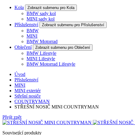
Kola
Zobrazit submenu pro Kola
BMW sady kol
MINI sady kol
Příslušenství
Zobrazit submenu pro Příslušenství
BMW
MINI
BMW Motorrad
Oblečení
Zobrazit submenu pro Oblečení
BMW Lifestyle
MINI Lifestyle
BMW Motorrad Lifestyle
Úvod
Příslušenství
MINI
MINI exteriér
Střešní nosiče
COUNTRYMAN
STŘEŠNÍ NOSIČ MINI COUNTRYMAN
Přejít zpět
Související produkty