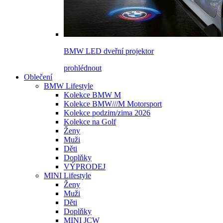
BMW LED dveřní projektor
prohlédnout
Oblečení
BMW Lifestyle
Kolekce BMW M
Kolekce BMW///M Motorsport
Kolekce podzim/zima 2026
Kolekce na Golf
Ženy
Muži
Děti
Doplňky
VÝPRODEJ
MINI Lifestyle
Ženy
Muži
Děti
Doplňky
MINI JCW