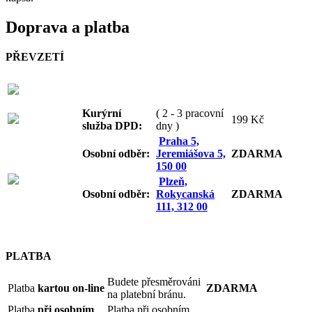
Doprava a platba
PŘEVZETÍ
Kurýrní
( 2 - 3 pracovní
199 Kč
služba DPD:
dny )
Praha 5,
Osobní odb
ěr:
Jeremiášova 5,
ZDARMA
150 00
Plzeň,
Osobní odb
ěr:
Rokycanská
ZDARMA
111, 312 00
PLATBA
Budete přesměrováni
Platba
kartou on-line
ZDARMA
na platební bránu.
Platba
při osobním
Platba při osobním