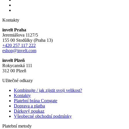
Kontakty
invelt Praha
Jeremiášova 1127/5
155 00 Stodůlky (Praha 13)
+420 257 117 222
eshop@invelt.com
invelt Plzeň
Rokycanská 111
312 00 Plzeň
Užitečné odkazy
Kombinujte / jak zjistit svoji velikost?
Kontakty
Platební brána Comgate
Doprava a platba
Dárkový poukaz
Všeobecné obchodní podmínky
Platební metody