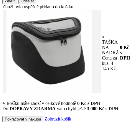
Zavřít
Odeslat
Zboží bylo úspěšně přidáno do košíku
x
TAŠKA
NA
0
Kč
NÁDRŽ
s
Cena za
DPH
kus: 4
145 Kč
V košíku máte zboží v celkové hodnotě
0
Kč s DPH
Do
DOPRAVY ZDARMA
vám chybí ještě
3 000 Kč s DPH
Zobrazit košík
Pokračovat v nákupu