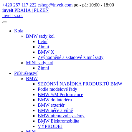
+420 257 117 222
eshop@invelt.com
po - pá: 10:00 - 18:00
invelt
PRAHA | PLZEŇ
invelt s.r.o.
Kola
BMW sady kol
Letní
Zimní
BMW X
Zvýhodněné a skladové zimní sady
MINI sady kol
Zimní
Příslušenství
BMW
SEZÓNNÍ NABÍDKA PRODUKTŮ BMW
Podle modelové řady
BMW ///M Performance
BMW do interiéru
BMW exteriér
BMW péče a vůně
BMW přepravní systémy
BMW Elektromobilita
VÝPRODEJ
MINI