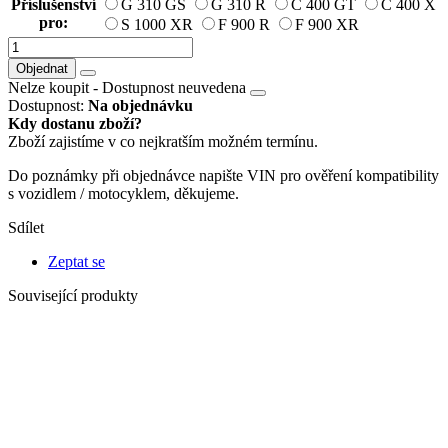
Příslušenství
G 310 GS
G 310 R
C 400 GT
C 400 X
pro:
S 1000 XR
F 900 R
F 900 XR
Objednat
Nelze koupit -
Dostupnost neuvedena
Dostupnost:
Na objednávku
Kdy dostanu zboží?
Zboží zajistíme v co nejkratším možném termínu.
Do poznámky při objednávce napište VIN pro ověření kompatibility
s vozidlem / motocyklem, děkujeme.
Sdílet
Zeptat se
Související produkty