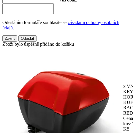
Odesláním formuláře souhlasíte se
zásadami ochrany osobních
údajů
.
Zavřít
Odeslat
Zboží bylo úspěšně přidáno do košíku
x VN
KRY
HOR
KU
RAC
RED
Cena
kus: 
Kč