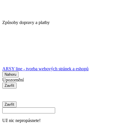
Způsoby dopravy a platby
ARSY line - tvorba webových stránek a eshopů
Nahoru
Upozornění
Zavřít
Zavřít
Už nic nepropásnete!