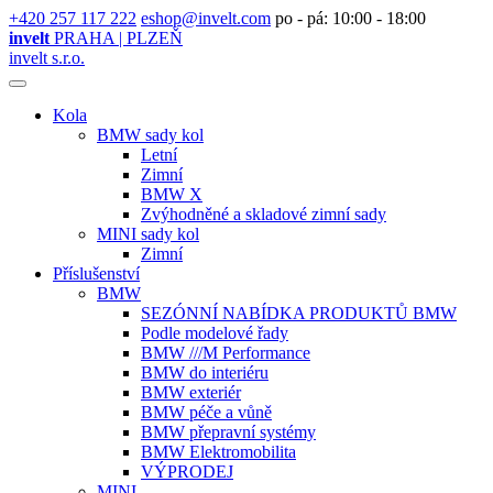
+420 257 117 222
eshop@invelt.com
po - pá: 10:00 - 18:00
invelt
PRAHA | PLZEŇ
invelt s.r.o.
Kola
BMW sady kol
Letní
Zimní
BMW X
Zvýhodněné a skladové zimní sady
MINI sady kol
Zimní
Příslušenství
BMW
SEZÓNNÍ NABÍDKA PRODUKTŮ BMW
Podle modelové řady
BMW ///M Performance
BMW do interiéru
BMW exteriér
BMW péče a vůně
BMW přepravní systémy
BMW Elektromobilita
VÝPRODEJ
MINI