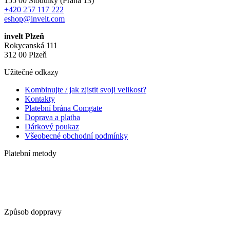
155 00 Stodůlky (Praha 13)
+420 257 117 222
eshop@invelt.com
invelt Plzeň
Rokycanská 111
312 00 Plzeň
Užitečné odkazy
Kombinujte / jak zjistit svoji velikost?
Kontakty
Platební brána Comgate
Doprava a platba
Dárkový poukaz
Všeobecné obchodní podmínky
Platební metody
Způsob doppravy