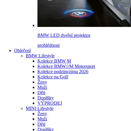
BMW LED dveřní projektor
prohlédnout
Oblečení
BMW Lifestyle
Kolekce BMW M
Kolekce BMW///M Motorsport
Kolekce podzim/zima 2026
Kolekce na Golf
Ženy
Muži
Děti
Doplňky
VÝPRODEJ
MINI Lifestyle
Ženy
Muži
Děti
Doplňky