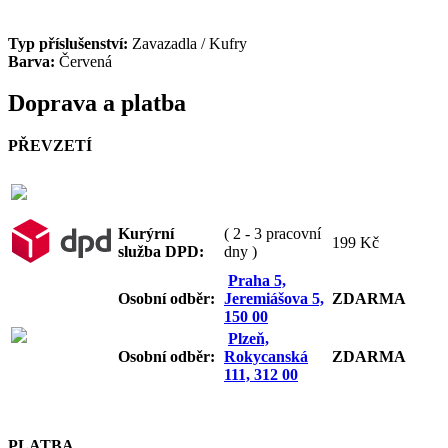
Typ příslušenství:
Zavazadla / Kufry
Barva:
Červená
Doprava a platba
PŘEVZETÍ
Kurýrní
( 2 - 3 pracovní
199 Kč
služba DPD:
dny )
Praha 5,
Osobní odb
ěr:
Jeremiášova 5,
ZDARMA
150 00
Plzeň,
Osobní odb
ěr:
Rokycanská
ZDARMA
111, 312 00
PLATBA