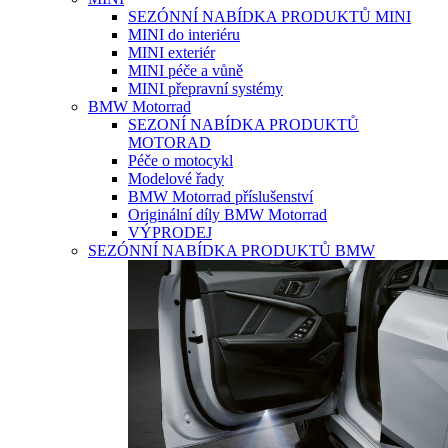
SEZÓNNÍ NABÍDKA PRODUKTŮ MINI
MINI do interiéru
MINI exteriér
MINI péče a vůně
MINI přepravní systémy
BMW Motorrad
SEZONÍ NABÍDKA PRODUKTŮ
MOTORAD
Péče o motocykl
Modelové řady
BMW Motorrad příslušenství
Originální díly BMW Motorrad
VÝPRODEJ
SEZÓNNÍ NABÍDKA PRODUKTŮ BMW