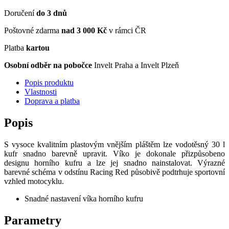
Doručení
do 3 dnů
Poštovné zdarma
nad 3 000 Kč
v rámci ČR
Platba
kartou
Osobní odběr na pobočce
Invelt Praha a Invelt Plzeň
Popis produktu
Vlastnosti
Doprava a platba
Popis
S vysoce kvalitním plastovým vnějším pláštěm lze vodotěsný 30 l
kufr snadno barevně upravit. Víko je dokonale přizpůsobeno
designu horního kufru a lze jej snadno nainstalovat. Výrazné
barevné schéma v odstínu Racing Red působivě podtrhuje sportovní
vzhled motocyklu.
Snadné nastavení víka horního kufru
Parametry