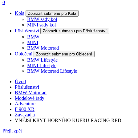
0
Kola
Zobrazit submenu pro Kola
BMW sady kol
MINI sady kol
Příslušenství
Zobrazit submenu pro Příslušenství
BMW
MINI
BMW Motorrad
Oblečení
Zobrazit submenu pro Oblečení
BMW Lifestyle
MINI Lifestyle
BMW Motorrad Lifestyle
Úvod
Příslušenství
BMW Motorrad
Modelové řady
Adventure
F 900 XR
Zavazadla
VNĚJŠÍ KRYT HORNÍHO KUFRU RACING RED
Přejít zpět