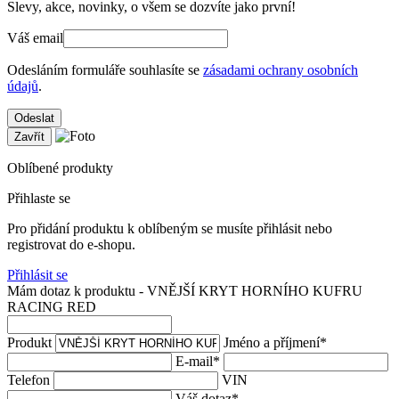
Slevy, akce, novinky, o všem se dozvíte jako první!
Váš email
Odesláním formuláře souhlasíte se
zásadami ochrany osobních
údajů
.
Odeslat
Zavřít
Oblíbené produkty
Přihlaste se
Pro přidání produktu k oblíbeným se musíte přihlásit nebo
registrovat do e-shopu.
Přihlásit se
Mám dotaz k produktu - VNĚJŠÍ KRYT HORNÍHO KUFRU
RACING RED
Produkt
Jméno a příjmení
*
E-mail
*
Telefon
VIN
Váš dotaz
*