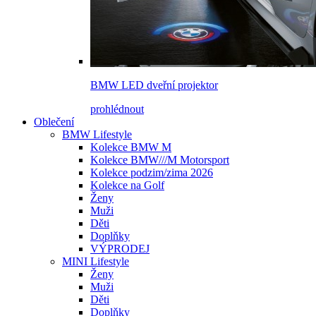
BMW LED dveřní projektor
prohlédnout
Oblečení
BMW Lifestyle
Kolekce BMW M
Kolekce BMW///M Motorsport
Kolekce podzim/zima 2026
Kolekce na Golf
Ženy
Muži
Děti
Doplňky
VÝPRODEJ
MINI Lifestyle
Ženy
Muži
Děti
Doplňky