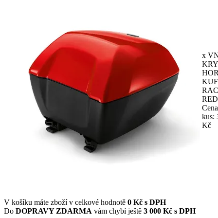
x VN
KRY
HOR
KU
RAC
RED
Cena
kus: 
Kč
V košíku máte zboží v celkové hodnotě
0
Kč s DPH
Do
DOPRAVY ZDARMA
vám chybí ještě
3 000 Kč s DPH