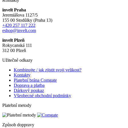
Kontakty
invelt Praha
Jeremiášova 1127/5
155 00 Stodůlky (Praha 13)
+420 257 117 222
eshop@invelt.com
invelt Plzeň
Rokycanská 111
312 00 Plzeň
Užitečné odkazy
Kombinujte / jak zjistit svoji velikost?
Kontakty
Platební brána Comgate
Doprava a platba
Dárkový poukaz
Všeobecné obchodní podmínky
Platební metody
Způsob doppravy