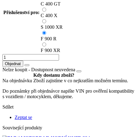
C 400 GT
Příslušenství pro:
C 400 X
S 1000 XR
F 900 R
F 900 XR
Objednat
Nelze koupit -
Dostupnost neuvedena
Kdy dostanu zboží?
Na objednávku
Zboží zajistíme v co nejkratším možném termínu.
Do poznámky při objednávce napište VIN pro ověření kompatibility
s vozidlem / motocyklem, děkujeme.
Sdílet
Zeptat se
Související produkty