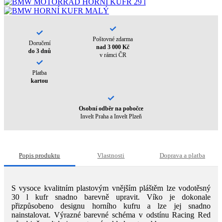
Poštovné zdarma
Doručení
nad 3 000 Kč
do 3 dnů
v rámci ČR
Platba
kartou
Osobní odběr na pobočce
Invelt Praha a Invelt Plzeň
Popis produktu
Vlastnosti
Doprava a platba
S vysoce kvalitním plastovým vnějším pláštěm lze vodotěsný
30 l kufr snadno barevně upravit. Víko je dokonale
přizpůsobeno designu horního kufru a lze jej snadno
nainstalovat. Výrazné barevné schéma v odstínu Racing Red