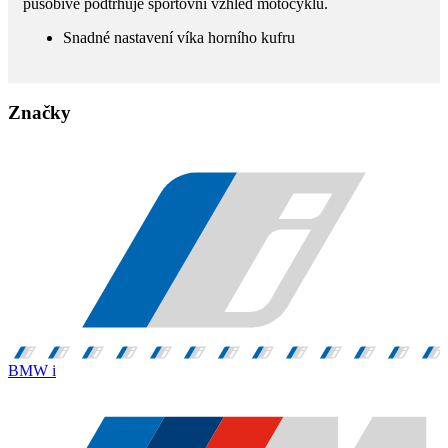
působivě podtrhuje sportovní vzhled motocyklu.
Snadné nastavení víka horního kufru
Značky
BMW i