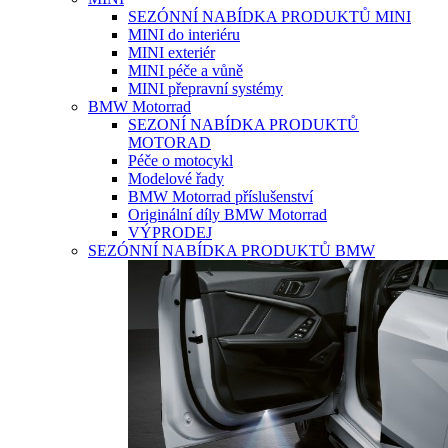
SEZÓNNÍ NABÍDKA PRODUKTŮ MINI
MINI do interiéru
MINI exteriér
MINI péče a vůně
MINI přepravní systémy
BMW Motorrad
SEZONÍ NABÍDKA PRODUKTŮ
MOTORAD
Péče o motocykl
Modelové řady
BMW Motorrad příslušenství
Originální díly BMW Motorrad
VÝPRODEJ
SEZÓNNÍ NABÍDKA PRODUKTŮ BMW