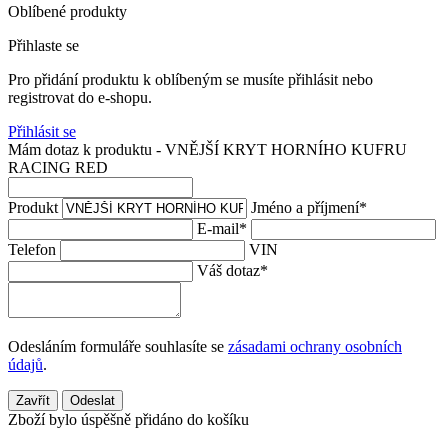
Oblíbené produkty
Přihlaste se
Pro přidání produktu k oblíbeným se musíte přihlásit nebo
registrovat do e-shopu.
Přihlásit se
Mám dotaz k produktu - VNĚJŠÍ KRYT HORNÍHO KUFRU
RACING RED
Produkt
Jméno a příjmení
*
E-mail
*
Telefon
VIN
Váš dotaz
*
Odesláním formuláře souhlasíte se
zásadami ochrany osobních
údajů
.
Zavřít
Odeslat
Zboží bylo úspěšně přidáno do košíku