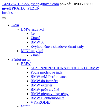
+420 257 117 222
eshop@invelt.com
po - pá: 10:00 - 18:00
invelt
PRAHA | PLZEŇ
invelt s.r.o.
Kola
BMW sady kol
Letní
Zimní
BMW X
Zvýhodněné a skladové zimní sady
MINI sady kol
Zimní
Příslušenství
BMW
SEZÓNNÍ NABÍDKA PRODUKTŮ BMW
Podle modelové řady
BMW ///M Performance
BMW do interiéru
BMW exteriér
BMW péče a vůně
BMW přepravní systémy
BMW Elektromobilita
VÝPRODEJ
MINI