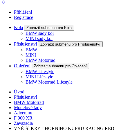
0
Přihlášení
Registrace
Kola
Zobrazit submenu pro Kola
BMW sady kol
MINI sady kol
Příslušenství
Zobrazit submenu pro Příslušenství
BMW
MINI
BMW Motorrad
Oblečení
Zobrazit submenu pro Oblečení
BMW Lifestyle
MINI Lifestyle
BMW Motorrad Lifestyle
Úvod
Příslušenství
BMW Motorrad
Modelové řady
Adventure
F 900 XR
Zavazadla
VNĚJŠÍ KRYT HORNÍHO KUFRU RACING RED