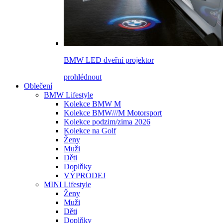
BMW LED dveřní projektor
prohlédnout
Oblečení
BMW Lifestyle
Kolekce BMW M
Kolekce BMW///M Motorsport
Kolekce podzim/zima 2026
Kolekce na Golf
Ženy
Muži
Děti
Doplňky
VÝPRODEJ
MINI Lifestyle
Ženy
Muži
Děti
Doplňky