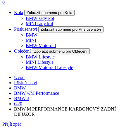
0
Kola
Zobrazit submenu pro Kola
BMW sady kol
MINI sady kol
Příslušenství
Zobrazit submenu pro Příslušenství
BMW
MINI
BMW Motorrad
Oblečení
Zobrazit submenu pro Oblečení
BMW Lifestyle
MINI Lifestyle
BMW Motorrad Lifestyle
Úvod
Příslušenství
BMW
BMW ///M Performance
BMW 3
G20
BMW M PERFORMANCE KARBONOVÝ ZADNÍ
DIFUZOR
Přejít zpět