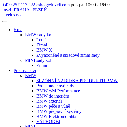
+420 257 117 222
eshop@invelt.com
po - pá: 10:00 - 18:00
invelt
PRAHA | PLZEŇ
invelt s.r.o.
Kola
BMW sady kol
Letní
Zimní
BMW X
Zvýhodněné a skladové zimní sady
MINI sady kol
Zimní
Příslušenství
BMW
SEZÓNNÍ NABÍDKA PRODUKTŮ BMW
Podle modelové řady
BMW ///M Performance
BMW do interiéru
BMW exteriér
BMW péče a vůně
BMW přepravní systémy
BMW Elektromobilita
VÝPRODEJ
MINI