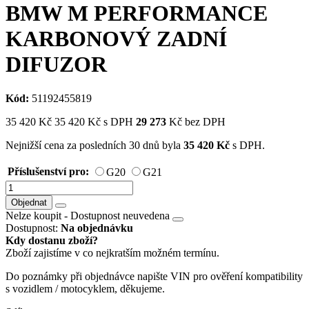
BMW M PERFORMANCE
KARBONOVÝ ZADNÍ
DIFUZOR
Kód:
51192455819
35 420
Kč
35 420
Kč
s DPH
29 273
Kč bez DPH
Nejnižší cena za posledních 30 dnů byla
35 420
Kč
s DPH.
Příslušenství pro:
G20
G21
Objednat
Nelze koupit -
Dostupnost neuvedena
Dostupnost:
Na objednávku
Kdy dostanu zboží?
Zboží zajistíme v co nejkratším možném termínu.
Do poznámky při objednávce napište VIN pro ověření kompatibility
s vozidlem / motocyklem, děkujeme.