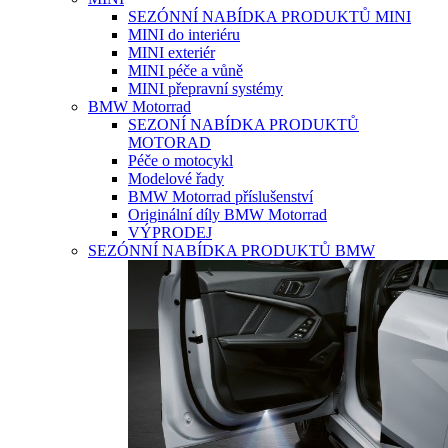
SEZÓNNÍ NABÍDKA PRODUKTŮ MINI
MINI do interiéru
MINI exteriér
MINI péče a vůně
MINI přepravní systémy
BMW Motorrad
SEZONÍ NABÍDKA PRODUKTŮ
MOTORAD
Péče o motocykl
Modelové řady
BMW Motorrad příslušenství
Originální díly BMW Motorrad
VÝPRODEJ
SEZÓNNÍ NABÍDKA PRODUKTŮ BMW