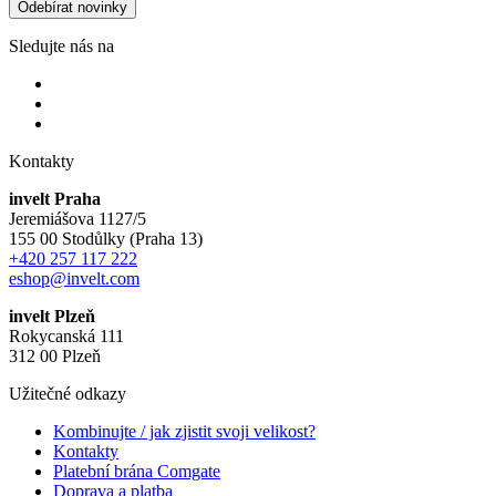
Odebírat novinky
Sledujte nás na
Kontakty
invelt Praha
Jeremiášova 1127/5
155 00 Stodůlky (Praha 13)
+420 257 117 222
eshop@invelt.com
invelt Plzeň
Rokycanská 111
312 00 Plzeň
Užitečné odkazy
Kombinujte / jak zjistit svoji velikost?
Kontakty
Platební brána Comgate
Doprava a platba