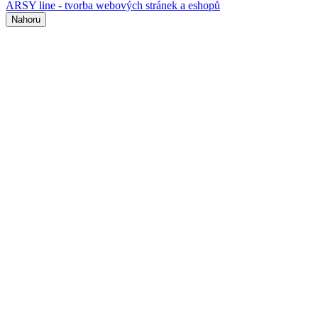
ARSY line - tvorba webových stránek a eshopů
Nahoru