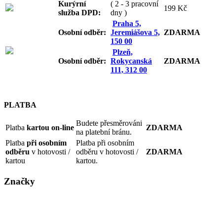
Kurýrní
( 2 - 3 pracovní
199 Kč
služba DPD:
dny )
Praha 5,
Osobní odb
ěr:
Jeremiášova 5,
ZDARMA
150 00
Plzeň,
Osobní odb
ěr:
Rokycanská
ZDARMA
111, 312 00
PLATBA
Budete přesměrováni
Platba
kartou on-line
ZDARMA
na platební bránu.
Platba
při osobním
Platba při osobním
odběru
v hotovosti /
odběru v hotovosti /
ZDARMA
kartou
kartou.
Značky