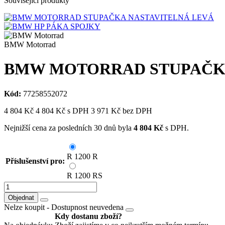
Související produkty
BMW Motorrad
BMW MOTORRAD STUPAČKA
Kód:
77258552072
4 804
Kč
4 804
Kč
s DPH
3 971
Kč bez DPH
Nejnižší cena za posledních 30 dnů byla
4 804
Kč
s DPH.
R 1200 R
Příslušenství pro:
R 1200 RS
Objednat
Nelze koupit -
Dostupnost neuvedena
Kdy dostanu zboží?