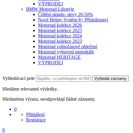
VÝPRODEJ
BMW Motorrad Lifestyle
Čištění skladu- slevy 20-50%
Nové Helmy Systém 8+ Příslušenství
Motorrad kolekce 2026
Motorrad kolekce 2025
Motorrad kolekce 2024
Motorrad kolekce 2023
Motorrad volnočasové oblečení
Motorrad vybavení motorkáře
Motorrad HERITAGE
VÝPRODEJ
Vyhledávací pole
Vyhledat záznamy
Hledáme relevantní výsledky.
Hledanému výrazu, neodpovídají žádné záznamy.
0
Přihlášení
Registrace
0