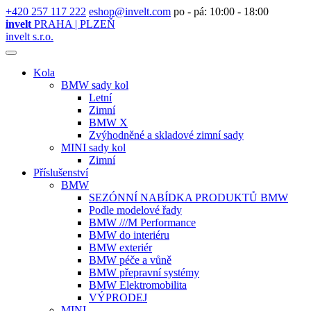
+420 257 117 222
eshop@invelt.com
po - pá: 10:00 - 18:00
invelt
PRAHA | PLZEŇ
invelt s.r.o.
Kola
BMW sady kol
Letní
Zimní
BMW X
Zvýhodněné a skladové zimní sady
MINI sady kol
Zimní
Příslušenství
BMW
SEZÓNNÍ NABÍDKA PRODUKTŮ BMW
Podle modelové řady
BMW ///M Performance
BMW do interiéru
BMW exteriér
BMW péče a vůně
BMW přepravní systémy
BMW Elektromobilita
VÝPRODEJ
MINI