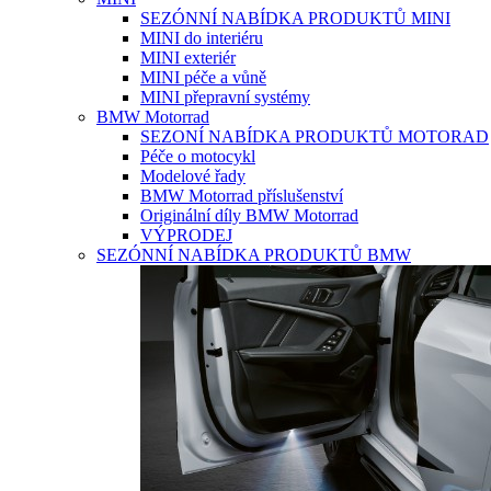
SEZÓNNÍ NABÍDKA PRODUKTŮ MINI
MINI do interiéru
MINI exteriér
MINI péče a vůně
MINI přepravní systémy
BMW Motorrad
SEZONÍ NABÍDKA PRODUKTŮ MOTORAD
Péče o motocykl
Modelové řady
BMW Motorrad příslušenství
Originální díly BMW Motorrad
VÝPRODEJ
SEZÓNNÍ NABÍDKA PRODUKTŮ BMW