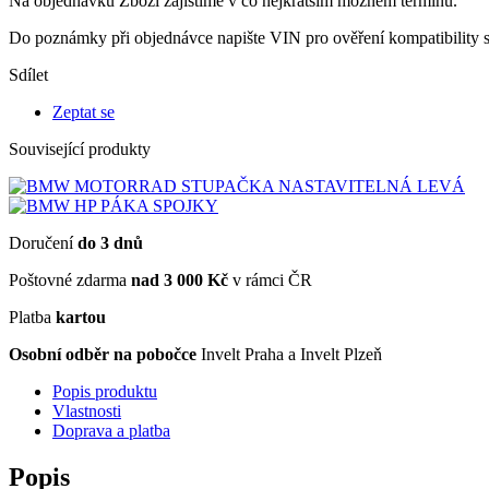
Na objednávku
Zboží zajistíme v co nejkratším možném termínu.
Do poznámky při objednávce napište VIN pro ověření kompatibility 
Sdílet
Zeptat se
Související produkty
Doručení
do 3 dnů
Poštovné zdarma
nad 3 000 Kč
v rámci ČR
Platba
kartou
Osobní odběr na pobočce
Invelt Praha a Invelt Plzeň
Popis produktu
Vlastnosti
Doprava a platba
Popis