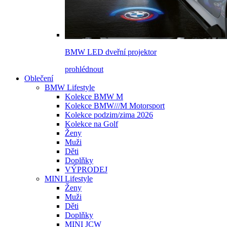
BMW LED dveřní projektor
prohlédnout
Oblečení
BMW Lifestyle
Kolekce BMW M
Kolekce BMW///M Motorsport
Kolekce podzim/zima 2026
Kolekce na Golf
Ženy
Muži
Děti
Doplňky
VÝPRODEJ
MINI Lifestyle
Ženy
Muži
Děti
Doplňky
MINI JCW