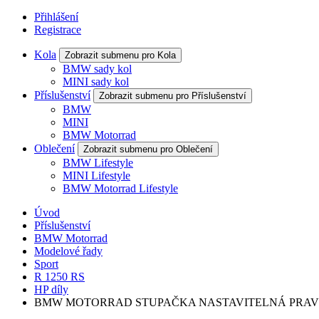
Přihlášení
Registrace
Kola
Zobrazit submenu pro Kola
BMW sady kol
MINI sady kol
Příslušenství
Zobrazit submenu pro Příslušenství
BMW
MINI
BMW Motorrad
Oblečení
Zobrazit submenu pro Oblečení
BMW Lifestyle
MINI Lifestyle
BMW Motorrad Lifestyle
Úvod
Příslušenství
BMW Motorrad
Modelové řady
Sport
R 1250 RS
HP díly
BMW MOTORRAD STUPAČKA NASTAVITELNÁ PRA