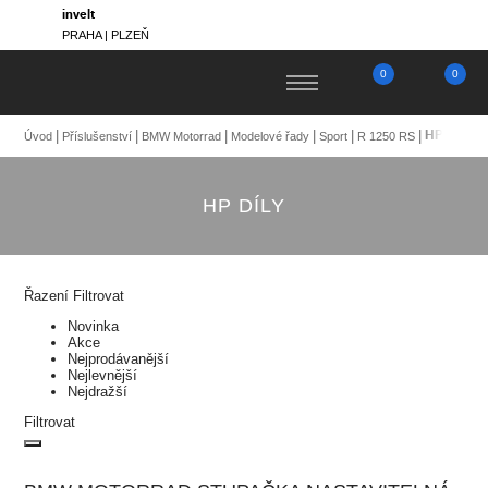
invelt
PRAHA | PLZEŇ
0
0
HP díly
Úvod
Příslušenství
BMW Motorrad
Modelové řady
Sport
R 1250 RS
HP DÍLY
Řazení
Filtrovat
Novinka
Akce
Nejprodávanější
Nejlevnější
Nejdražší
Filtrovat