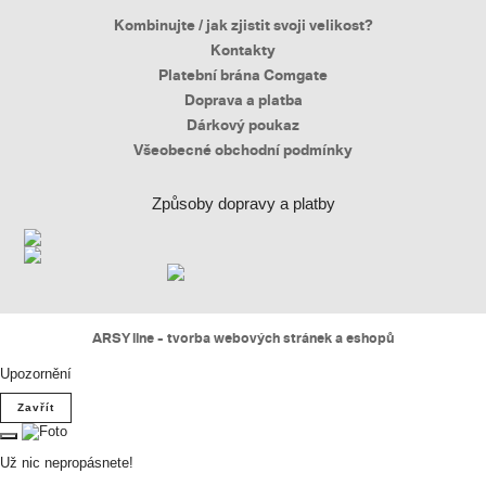
Kombinujte / jak zjistit svoji velikost?
Kontakty
Platební brána Comgate
Doprava a platba
Dárkový poukaz
Všeobecné obchodní podmínky
Způsoby dopravy a platby
ARSY line - tvorba webových stránek a eshopů
Upozornění
Zavřít
Už nic nepropásnete!