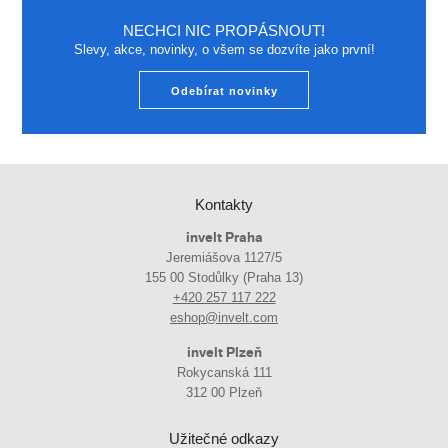
NECHCI NIC PROPÁSNOUT!
Slevy, akce, novinky, o všem se dozvíte jako první!
Odebírat novinky
Kontakty
invelt Praha
Jeremiášova 1127/5
155 00 Stodůlky (Praha 13)
+420 257 117 222
eshop@invelt.com
invelt Plzeň
Rokycanská 111
312 00 Plzeň
Užitečné odkazy