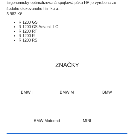
Ergonomicky optimalizovaná spojková páka HP je vyrobena ze
šedého eloxovaného hliníku a…
3 982
Kč
R 1200 GS
R 1200 GS Advent. LC
R 1200 RT
R 1200 R
R 1200 RS
ZNAČKY
BMW i
BMW M
BMW
BMW Motorrad
MINI