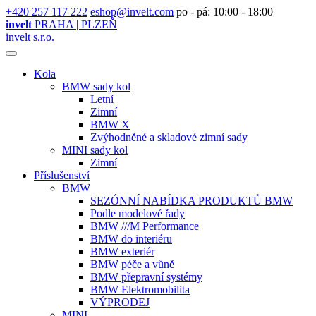
+420 257 117 222
eshop@invelt.com
po - pá: 10:00 - 18:00
invelt
PRAHA | PLZEŇ
invelt s.r.o.
Kola
BMW sady kol
Letní
Zimní
BMW X
Zvýhodněné a skladové zimní sady
MINI sady kol
Zimní
Příslušenství
BMW
SEZÓNNÍ NABÍDKA PRODUKTŮ BMW
Podle modelové řady
BMW ///M Performance
BMW do interiéru
BMW exteriér
BMW péče a vůně
BMW přepravní systémy
BMW Elektromobilita
VÝPRODEJ
MINI