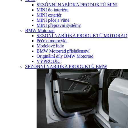
SEZÓNNÍ NABÍDKA PRODUKTŮ MINI
MINI do interiéru
MINI exteriér
MINI péče a vůně
MINI přepravní systémy
BMW Motorrad
SEZONÍ NABÍDKA PRODUKTŮ MOTORAD
Péče o motocykl
Modelové řady
BMW Motorrad příslušenství
Originální díly BMW Motorrad
VÝPRODEJ
SEZÓNNÍ NABÍDKA PRODUKTŮ BMW