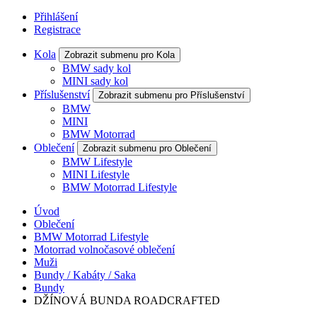
Přihlášení
Registrace
Kola
Zobrazit submenu pro Kola
BMW sady kol
MINI sady kol
Příslušenství
Zobrazit submenu pro Příslušenství
BMW
MINI
BMW Motorrad
Oblečení
Zobrazit submenu pro Oblečení
BMW Lifestyle
MINI Lifestyle
BMW Motorrad Lifestyle
Úvod
Oblečení
BMW Motorrad Lifestyle
Motorrad volnočasové oblečení
Muži
Bundy / Kabáty / Saka
Bundy
DŽÍNOVÁ BUNDA ROADCRAFTED