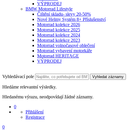
VÝPRODEJ
BMW Motorrad Lifestyle
Čištění skladu- slevy 20-50%
Nové Helmy Systém 8+ Příslušenství
Motorrad kolekce 2026
Motorrad kolekce 2025
Motorrad kolekce 2024
Motorrad kolekce 2023
Motorrad volnočasové oblečení
Motorrad vybavení motorkáře
Motorrad HERITAGE
VÝPRODEJ
Vyhledávací pole
Vyhledat záznamy
Hledáme relevantní výsledky.
Hledanému výrazu, neodpovídají žádné záznamy.
0
Přihlášení
Registrace
0