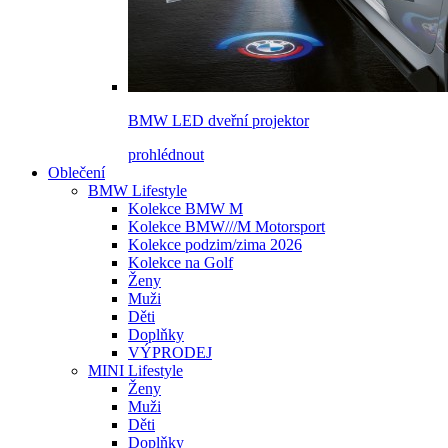
BMW LED dveřní projektor
prohlédnout
Oblečení
BMW Lifestyle
Kolekce BMW M
Kolekce BMW///M Motorsport
Kolekce podzim/zima 2026
Kolekce na Golf
Ženy
Muži
Děti
Doplňky
VÝPRODEJ
MINI Lifestyle
Ženy
Muži
Děti
Doplňky