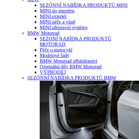
SEZÓNNÍ NABÍDKA PRODUKTŮ MINI
MINI do interiéru
MINI exteriér
MINI péče a vůně
MINI přepravní systémy
BMW Motorrad
SEZONÍ NABÍDKA PRODUKTŮ
MOTORAD
Péče o motocykl
Modelové řady
BMW Motorrad příslušenství
Originální díly BMW Motorrad
VÝPRODEJ
SEZÓNNÍ NABÍDKA PRODUKTŮ BMW