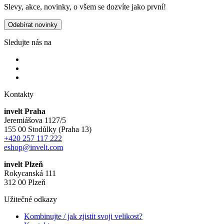
Slevy, akce, novinky, o všem se dozvíte jako první!
Odebírat novinky
Sledujte nás na
Kontakty
invelt Praha
Jeremiášova 1127/5
155 00 Stodůlky (Praha 13)
+420 257 117 222
eshop@invelt.com
invelt Plzeň
Rokycanská 111
312 00 Plzeň
Užitečné odkazy
Kombinujte / jak zjistit svoji velikost?