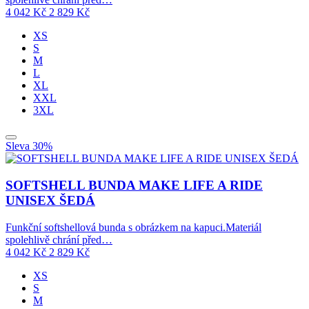
4 042
Kč
2 829
Kč
XS
S
M
L
XL
XXL
3XL
Sleva 30%
SOFTSHELL BUNDA MAKE LIFE A RIDE
UNISEX ŠEDÁ
Funkční softshellová bunda s obrázkem na kapuci.Materiál
spolehlivě chrání před…
4 042
Kč
2 829
Kč
XS
S
M