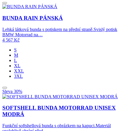
BUNDA RAIN PÁNSKÁ
Lehká látková bunda s potiskem na přední straně.Svislý potisk
BMW Motorrad na…
4 567
Kč
S
M
L
XL
XXL
3XL
Sleva 30%
SOFTSHELL BUNDA MOTORRAD UNISEX
MODRÁ
Funkční softshellová bunda s obrázkem na kapuci.Materiál
spolehlivě chrání před…