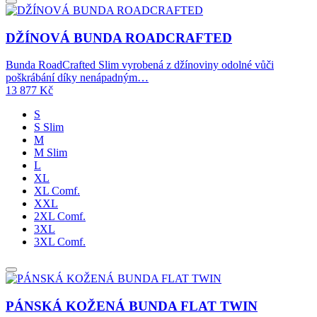
DŽÍNOVÁ BUNDA ROADCRAFTED
Bunda RoadCrafted Slim vyrobená z džínoviny odolné vůči
poškrábání díky nenápadným…
13 877
Kč
S
S Slim
M
M Slim
L
XL
XL Comf.
XXL
2XL Comf.
3XL
3XL Comf.
PÁNSKÁ KOŽENÁ BUNDA FLAT TWIN