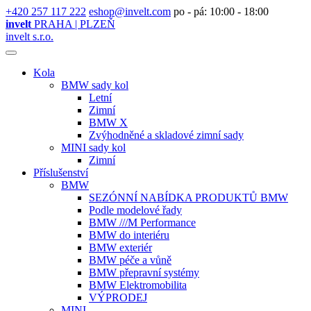
+420 257 117 222
eshop@invelt.com
po - pá: 10:00 - 18:00
invelt
PRAHA | PLZEŇ
invelt s.r.o.
Kola
BMW sady kol
Letní
Zimní
BMW X
Zvýhodněné a skladové zimní sady
MINI sady kol
Zimní
Příslušenství
BMW
SEZÓNNÍ NABÍDKA PRODUKTŮ BMW
Podle modelové řady
BMW ///M Performance
BMW do interiéru
BMW exteriér
BMW péče a vůně
BMW přepravní systémy
BMW Elektromobilita
VÝPRODEJ
MINI