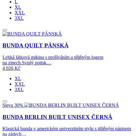
L
XL
XXL
3XL
BUNDA QUILT PÁNSKÁ
Lehká látková mikina s prošíváním a tištěným logem
na zipech.Svislý potisk…
4 026
Kč
XL
XXL
3XL
Sleva 30%
BUNDA BERLIN BUILT UNISEX ČERNÁ
Klasická bunda v americkém univerzitním stylu s tištěným nápisem
na zádech…