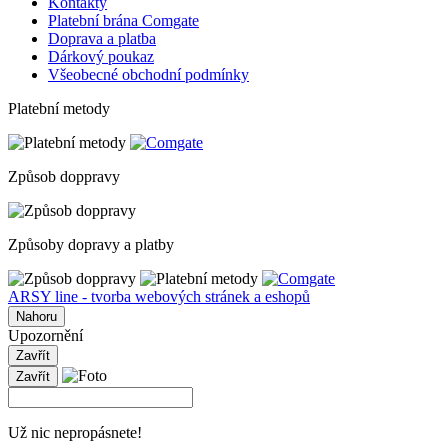
Kontakty
Platební brána Comgate
Doprava a platba
Dárkový poukaz
Všeobecné obchodní podmínky
Platební metody
Způsob doppravy
Způsoby dopravy a platby
ARSY line - tvorba webových stránek a eshopů
Nahoru
Upozornění
Zavřít
Zavřít
Už nic nepropásnete!