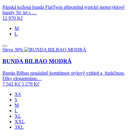
Pánská kožená bunda FlatTwin připomíná typické motocyklové
bundy 50. let s …
12 970
Kč
M
L
Sleva 30%
BUNDA BILBAO MODRÁ
Bunda Bilbao nenásilně kombinuje stylový vzhled a funkčnost.
Díky elegantnímu…
7 542
Kč
5 279
Kč
XS
S
M
L
XL
XXL
3XL