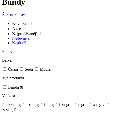
Bundy
Řazení
Filtrovat
Novinka
Akce
Nejprodávanější
Nejlevnější
Nejdražší
Filtrovat
Barva
Černá
Šedá
Modrá
Typ produktu
Bunda
(8)
Velikost
3XL
(4)
XS
(4)
S
(4)
M
(4)
L
(4)
XL
(4)
XXL
(4)