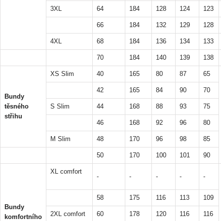
3XL
64
184
128
124
123
66
184
132
129
128
4XL
68
184
136
134
133
70
184
140
139
138
XS Slim
40
165
80
87
65
42
165
84
90
70
Bundy
těsného
S Slim
44
168
88
93
75
střihu
46
168
92
96
80
M Slim
48
170
96
98
85
50
170
100
101
90
XL comfort
-
-
-
-
-
58
175
116
113
109
Bundy
2XL comfort
60
178
120
116
116
komfortního