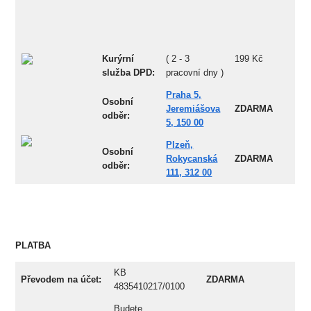
Kurýrní
( 2 - 3
199 Kč
služba DPD:
pracovní dny )
Praha 5,
Osobní
Jeremiášova
ZDARMA
odb
ěr:
5, 150 00
Plzeň,
Osobní
Rokycanská
ZDARMA
odb
ěr:
111, 312 00
PLATBA
KB
Převodem na účet:
ZDARMA
4835410217/0100
Budete