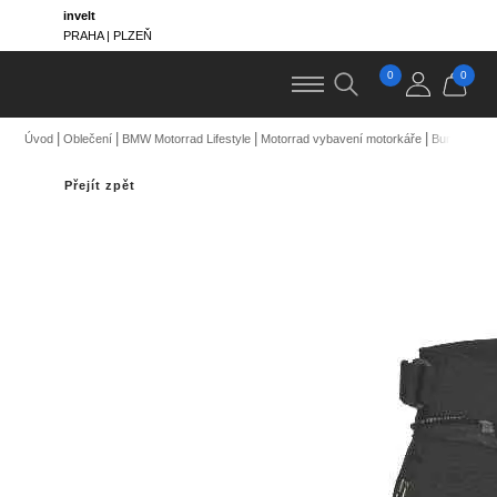
invelt
PRAHA | PLZEŇ
0
0
Úvod
Oblečení
BMW Motorrad Lifestyle
Motorrad vybavení motorkáře
Bundy / Kal
Přejít zpět