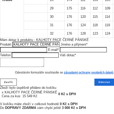
29
175
116
112
109
30
176
120
115
114
31
176
124
118
119
32
176
128
123
124
Mám dotaz k produktu - KALHOTY PACE ČERNÉ PÁNSKÉ
Produkt
Jméno a příjmení
*
E-mail
*
Telefon
Váš dotaz
*
Odesláním formuláře souhlasíte se
zásadami ochrany osobních údajů
.
Zavřít
Odeslat
Zboží bylo úspěšně přidáno do košíku
x KALHOTY PACE ČERNÉ PÁNSKÉ
0
Kč
s DPH
Cena za kus: 15 549 Kč
V košíku máte zboží v celkové hodnotě
0
Kč s DPH
Do
DOPRAVY ZDARMA
vám chybí ještě
3 000 Kč s DPH