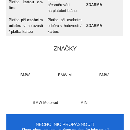
Platba
kartou on-
přesměrováni
ZDARMA
line
na platební bránu.
Platba
při osobním
Platba při osobním
odběru
v hotovosti
odběru v hotovosti /
ZDARMA
/ platba kartou
kartou.
ZNAČKY
BMW i
BMW M
BMW
BMW Motorrad
MINI
NECHCI NIC PROPÁSNOUT!
Slevy, akce, novinky, o všem se dozvíte jako první!