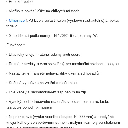
• Reflexní potisk
• Vložky z hovězí kůže na citlivých místech
•
Chrániče
NP3 Evo v oblasti kolen (výškově nastavitelné) a boků,
třída 2
• S certifikací podle normy EN 17092, třída ochrany AA
Funkčnost:
• Elastický vnější materiál odolný proti oděru
• Různé materiály a vzor vytvořený pro maximální svobodu pohybu
• Nastavitelné manžety nohavic díky dvěma zdrhovadlům
• Kožená vycpávka na vnitřní straně kalhot
• Dvě kapsy s nepromokavým zapínáním na zip
• Vysoký podíl strečového materiálu v oblasti pasu a rozkroku
zaručuje pohodlí při nošení
• Nepromokavé (výška vodního sloupce 10 000 mm) a prodyšné
vnější kalhoty se sportovním střihem, malými rozměry ve sbaleném