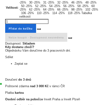
-25%
30
-25%
31
-25%
32
-25%
46
-25%
48
-25%
50
-25%
52
-25%
54
-25%
56
-25%
58
-25%
60
Velikost:
-25%
62
-25%
64
-25%
66
-25%
98
-25%
102
-25%
106
-25%
110
-25%
114
-25%
118
-25%
Tabulka
velikostí
Přidat do košíku
Nelze koupit -
Dostupnost neuvedena
Dostupnost:
Skladem
Kdy dostanu zboží?
Objednávku Vám doručíme do 3 pracovních dní.
Sdílet
Zeptat se
Doručení
do 3 dnů
Poštovné zdarma
nad 3 000 Kč
v rámci ČR
Platba
kartou
Osobní odběr na pobočce
Invelt Praha a Invelt Plzeň