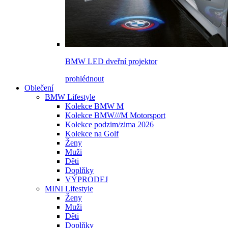
BMW LED dveřní projektor
prohlédnout
Oblečení
BMW Lifestyle
Kolekce BMW M
Kolekce BMW///M Motorsport
Kolekce podzim/zima 2026
Kolekce na Golf
Ženy
Muži
Děti
Doplňky
VÝPRODEJ
MINI Lifestyle
Ženy
Muži
Děti
Doplňky