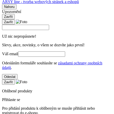
ARSY line - tvorba webových stránek a eshopů
Nahoru
Upozornění
Zavřít
Zavřít
Už nic nepropásnete!
Slevy, akce, novinky, o všem se dozvíte jako první!
Váš email
Odesláním formuláře souhlasíte se
zásadami ochrany osobních
údajů
.
Odeslat
Zavřít
Oblíbené produkty
Přihlaste se
Pro přidání produktu k oblíbeným se musíte přihlásit nebo
registrovat do e-shopu.