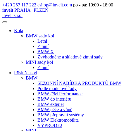
+420 257 117 222
eshop@invelt.com
po - pá: 10:00 - 18:00
invelt
PRAHA | PLZEŇ
invelt s.r.o.
Kola
BMW sady kol
Letní
Zimní
BMW X
Zvýhodněné a skladové zimní sady
MINI sady kol
Zimní
Příslušenství
BMW
SEZÓNNÍ NABÍDKA PRODUKTŮ BMW
Podle modelové řady
BMW ///M Performance
BMW do interiéru
BMW exteriér
BMW péče a vůně
BMW přepravní systémy
BMW Elektromobilita
VÝPRODEJ
MINI