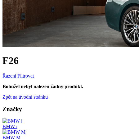
F26
Řazení
Filtrovat
Bohužel nebyl nalezen žádný produkt.
Zpět na úvodní stránku
Značky
BMW i
BMW M