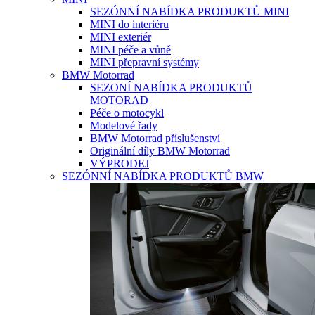
SEZÓNNÍ NABÍDKA PRODUKTŮ MINI
MINI do interiéru
MINI exteriér
MINI péče a vůně
MINI přepravní systémy
BMW Motorrad
SEZONÍ NABÍDKA PRODUKTŮ
MOTORAD
Péče o motocykl
Modelové řady
BMW Motorrad příslušenství
Originální díly BMW Motorrad
VÝPRODEJ
SEZÓNNÍ NABÍDKA PRODUKTŮ BMW