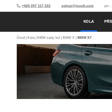
+420 257 117 222
eshop@invelt.com
po -
KOLA
PŘÍ
BMW X7
Úvod
Kola
BMW sady kol
BMW X