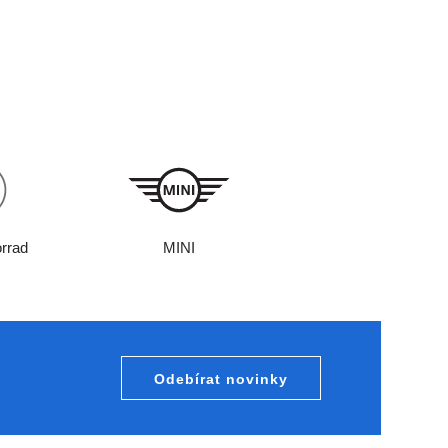
rrad
MINI
Odebírat novinky