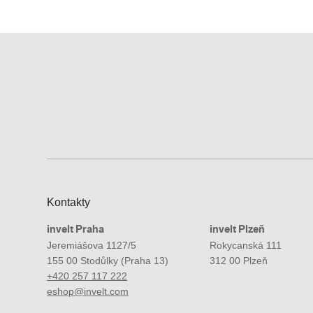
Kontakty
invelt Praha
invelt Plzeň
Jeremiášova 1127/5
Rokycanská 111
155 00 Stodůlky (Praha 13)
312 00 Plzeň
+420 257 117 222
eshop@invelt.com