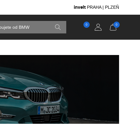
invelt
PRAHA | PLZEŇ
0
0