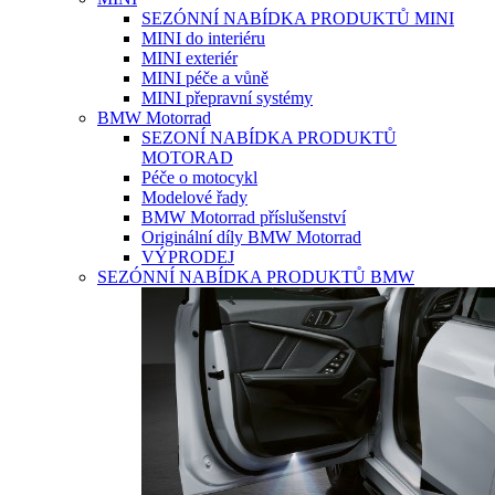
SEZÓNNÍ NABÍDKA PRODUKTŮ MINI
MINI do interiéru
MINI exteriér
MINI péče a vůně
MINI přepravní systémy
BMW Motorrad
SEZONÍ NABÍDKA PRODUKTŮ
MOTORAD
Péče o motocykl
Modelové řady
BMW Motorrad příslušenství
Originální díly BMW Motorrad
VÝPRODEJ
SEZÓNNÍ NABÍDKA PRODUKTŮ BMW