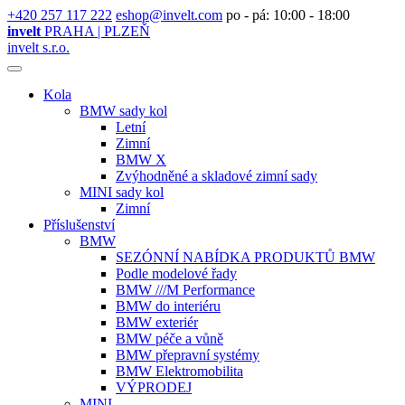
+420 257 117 222
eshop@invelt.com
po - pá: 10:00 - 18:00
invelt
PRAHA | PLZEŇ
invelt s.r.o.
Kola
BMW sady kol
Letní
Zimní
BMW X
Zvýhodněné a skladové zimní sady
MINI sady kol
Zimní
Příslušenství
BMW
SEZÓNNÍ NABÍDKA PRODUKTŮ BMW
Podle modelové řady
BMW ///M Performance
BMW do interiéru
BMW exteriér
BMW péče a vůně
BMW přepravní systémy
BMW Elektromobilita
VÝPRODEJ
MINI