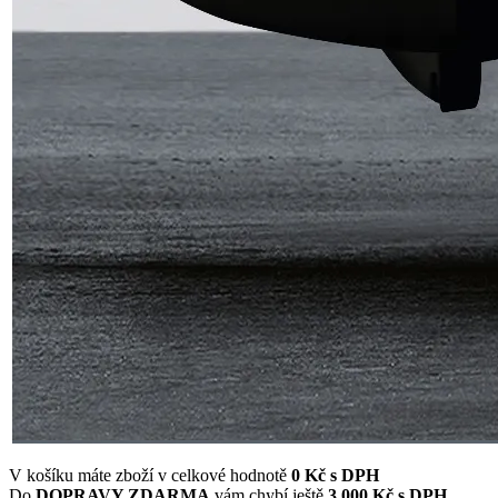
V košíku máte zboží v celkové hodnotě
0
Kč s DPH
Do
DOPRAVY ZDARMA
vám chybí ještě
3 000 Kč s DPH