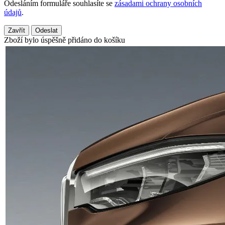
Odesláním formuláře souhlasíte se
zásadami ochrany osobních
údajů
.
Zavřít
Odeslat
Zboží bylo úspěšně přidáno do košíku