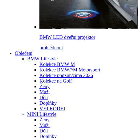
BMW LED dveřní projektor
prohlédnout
Oblečení
BMW Lifestyle
Kolekce BMW M
Kolekce BMW///M Motorsport
Kolekce podzim/zima 2026
Kolekce na Golf
Ženy
Muži
Děti
Doplňky
VÝPRODEJ
MINI Lifestyle
Ženy
Muži
Děti
Doplňky