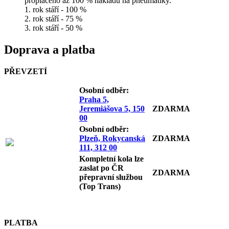
proplaceno až 100 % nákladů na pneumatiky.
1. rok stáří - 100 %
2. rok stáří - 75 %
3. rok stáří - 50 %
Doprava a platba
PŘEVZETÍ
Osobní odb
ěr:
Praha 5,
Jeremiášova 5, 150
ZDARMA
00
Osobní odb
ěr:
Plzeň, Rokycanská
ZDARMA
111, 312 00
Kompletní kola lze
zaslat po ČR
ZDARMA
přepravní službou
(Top Trans)
PLATBA