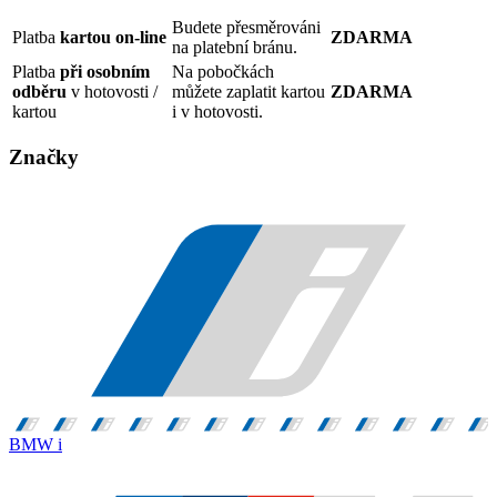
Budete přesměrováni
Platba
kartou on-line
ZDARMA
na platební bránu.
Platba
při osobním
Na pobočkách
odběru
v hotovosti /
můžete zaplatit kartou
ZDARMA
kartou
i v hotovosti.
Značky
BMW i