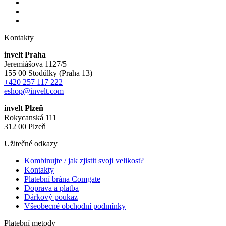
Kontakty
invelt Praha
Jeremiášova 1127/5
155 00 Stodůlky (Praha 13)
+420 257 117 222
eshop@invelt.com
invelt Plzeň
Rokycanská 111
312 00 Plzeň
Užitečné odkazy
Kombinujte / jak zjistit svoji velikost?
Kontakty
Platební brána Comgate
Doprava a platba
Dárkový poukaz
Všeobecné obchodní podmínky
Platební metody