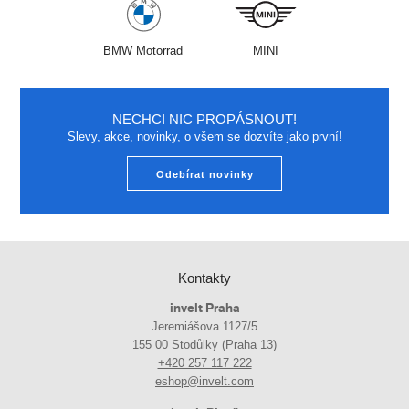
BMW Motorrad
MINI
NECHCI NIC PROPÁSNOUT!
Slevy, akce, novinky, o všem se dozvíte jako první!
Odebírat novinky
Kontakty
invelt Praha
Jeremiášova 1127/5
155 00 Stodůlky (Praha 13)
+420 257 117 222
eshop@invelt.com