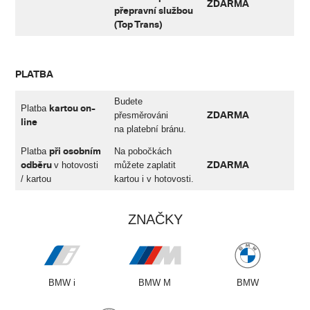
ZDARMA
přepravní službou
(Top Trans)
PLATBA
Budete
kartou on-
Platba
ZDARMA
přesměrováni
line
na platební bránu.
při osobním
Platba
Na pobočkách
odběru
ZDARMA
v hotovosti
můžete zaplatit
/ kartou
kartou i v hotovosti.
ZNAČKY
BMW i
BMW M
BMW