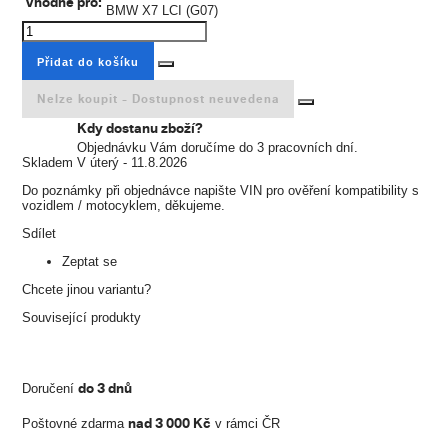
Vhodné pro:
BMW X7 LCI (G07)
Přidat do košíku
Nelze koupit -
Dostupnost neuvedena
Kdy dostanu zboží?
Objednávku Vám doručíme do 3 pracovních dní.
Skladem
V úterý - 11.8.2026
Do poznámky při objednávce napište VIN pro ověření kompatibility s
vozidlem / motocyklem, děkujeme.
Sdílet
Zeptat se
Chcete jinou variantu?
Související produkty
do 3 dnů
Doručení
nad 3 000 Kč
Poštovné zdarma
v rámci ČR