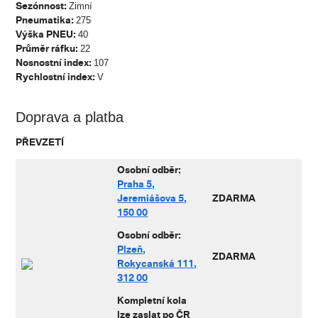
Sezónnost:
Zimní
Pneumatika:
275
Výška PNEU:
40
Průměr ráfku:
22
Nosnostní index:
107
Rychlostní index:
V
Doprava a platba
PŘEVZETÍ
Osobní odb
ěr:
Praha 5,
Jeremiášova 5,
ZDARMA
150 00
Osobní odb
ěr:
Plzeň,
ZDARMA
Rokycanská 111,
312 00
Kompletní kola
lze zaslat po ČR