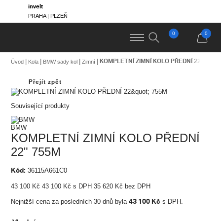
invelt
PRAHA | PLZEŇ
0
0
KOMPLETNÍ ZIMNÍ KOLO PŘEDNÍ 22" 755M
Úvod
Kola
BMW sady kol
Zimní
Přejít zpět
Související produkty
BMW
KOMPLETNÍ ZIMNÍ KOLO PŘEDNÍ
22" 755M
Kód:
36115A661C0
43 100
Kč
43 100
Kč
s DPH
35 620
Kč bez DPH
43 100
Kč
Nejnižší cena za posledních 30 dnů byla
s DPH.