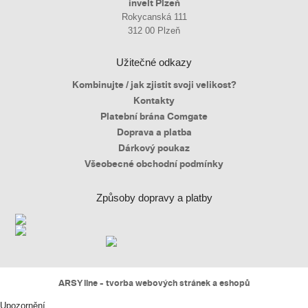
invelt Plzeň
Rokycanská 111
312 00 Plzeň
Užitečné odkazy
Kombinujte / jak zjistit svoji velikost?
Kontakty
Platební brána Comgate
Doprava a platba
Dárkový poukaz
Všeobecné obchodní podmínky
Způsoby dopravy a platby
ARSY line - tvorba webových stránek a eshopů
Upozornění