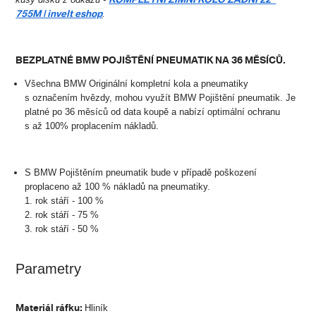
KOMPLETNÍ ZIMNÍ KOLO ZADNÍ 22"
755M | invelt eshop
.
BEZPLATNÉ BMW POJIŠTĚNÍ PNEUMATIK NA 36 MĚSÍCŮ.
Všechna BMW Originální kompletní kola a pneumatiky
s označením hvězdy, mohou využít BMW Pojištění pneumatik. Je
platné po 36 měsíců od data koupě a nabízí optimální ochranu
s až 100% proplacením nákladů.
S BMW Pojištěním pneumatik bude v případě poškození
proplaceno až 100 % nákladů na pneumatiky.
1. rok stáří - 100 %
2. rok stáří - 75 %
3. rok stáří - 50 %
Parametry
Materiál ráfku:
Hliník