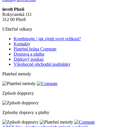
invelt Plzeň
Rokycanská 111
312 00 Plzeň
Užitečné odkazy
Kombinujte / jak zjistit svoji velikost?
Kontakty
Platební brána Comgate
Doprava a platba
Dárkový poukaz
Všeobecné obchodní podmínky
Platební metody
Způsob doppravy
Způsoby dopravy a platby