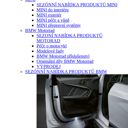
SEZÓNNÍ NABÍDKA PRODUKTŮ MINI
MINI do interiéru
MINI exteriér
MINI péče a vůně
MINI přepravní systémy
BMW Motorrad
SEZONÍ NABÍDKA PRODUKTŮ
MOTORAD
Péče o motocykl
Modelové řady
BMW Motorrad příslušenství
Originální díly BMW Motorrad
VÝPRODEJ
SEZÓNNÍ NABÍDKA PRODUKTŮ BMW