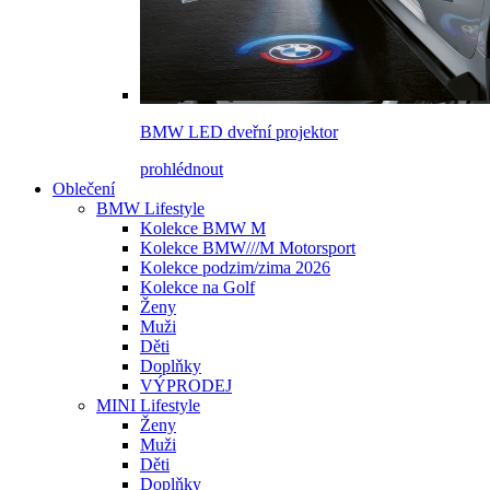
BMW LED dveřní projektor
prohlédnout
Oblečení
BMW Lifestyle
Kolekce BMW M
Kolekce BMW///M Motorsport
Kolekce podzim/zima 2026
Kolekce na Golf
Ženy
Muži
Děti
Doplňky
VÝPRODEJ
MINI Lifestyle
Ženy
Muži
Děti
Doplňky