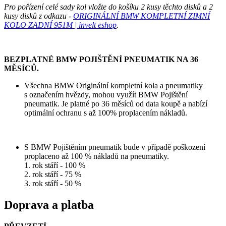
Pro pořízení celé sady kol vložte do košíku 2 kusy těchto disků a 2
kusy disků z odkazu -
ORIGINÁLNÍ BMW KOMPLETNÍ ZIMNÍ
KOLO ZADNÍ 951M | invelt eshop
.
BEZPLATNÉ BMW POJIŠTĚNÍ PNEUMATIK NA 36
MĚSÍCŮ.
Všechna BMW Originální kompletní kola a pneumatiky
s označením hvězdy, mohou využít BMW Pojištění
pneumatik. Je platné po 36 měsíců od data koupě a nabízí
optimální ochranu s až 100% proplacením nákladů.
S BMW Pojištěním pneumatik bude v případě poškození
proplaceno až 100 % nákladů na pneumatiky.
1. rok stáří - 100 %
2. rok stáří - 75 %
3. rok stáří - 50 %
Doprava a platba