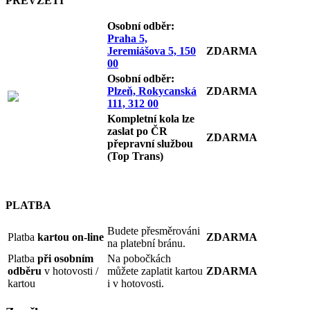
PŘEVZETÍ
Osobní odb
ěr:
Praha 5,
Jeremiášova 5, 150
ZDARMA
00
Osobní odb
ěr:
Plzeň, Rokycanská
ZDARMA
111, 312 00
Kompletní kola lze
zaslat po ČR
ZDARMA
přepravní službou
(Top Trans)
PLATBA
Budete přesměrováni
Platba
kartou on-line
ZDARMA
na platební bránu.
Platba
při osobním
Na pobočkách
odběru
v hotovosti /
můžete zaplatit kartou
ZDARMA
kartou
i v hotovosti.