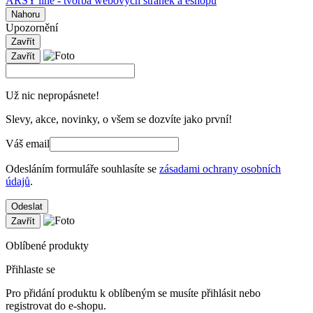
ARSY line - tvorba webových stránek a eshopů
Nahoru
Upozornění
Zavřít
Zavřít
Už nic nepropásnete!
Slevy, akce, novinky, o všem se dozvíte jako první!
Váš email
Odesláním formuláře souhlasíte se
zásadami ochrany osobních
údajů
.
Odeslat
Zavřít
Oblíbené produkty
Přihlaste se
Pro přidání produktu k oblíbeným se musíte přihlásit nebo
registrovat do e-shopu.