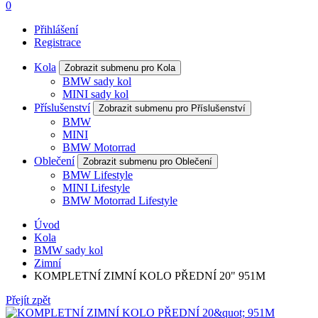
0
Přihlášení
Registrace
Kola
Zobrazit submenu pro Kola
BMW sady kol
MINI sady kol
Příslušenství
Zobrazit submenu pro Příslušenství
BMW
MINI
BMW Motorrad
Oblečení
Zobrazit submenu pro Oblečení
BMW Lifestyle
MINI Lifestyle
BMW Motorrad Lifestyle
Úvod
Kola
BMW sady kol
Zimní
KOMPLETNÍ ZIMNÍ KOLO PŘEDNÍ 20" 951M
Přejít zpět