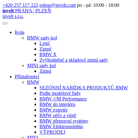
+420 257 117 222
eshop@invelt.com
po - pá: 10:00 - 18:00
invelt
PRAHA | PLZEŇ
invelt s.r.o.
Kola
BMW sady kol
Letní
Zimní
BMW X
Zvýhodněné a skladové zimní sady
MINI sady kol
Zimní
Příslušenství
BMW
SEZÓNNÍ NABÍDKA PRODUKTŮ BMW
Podle modelové řady
BMW ///M Performance
BMW do interiéru
BMW exteriér
BMW péče a vůně
BMW přepravní systémy
BMW Elektromobilita
VÝPRODEJ
MINI